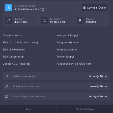
Şu anda forumda:
Çevrimiçi Üyeler
41.134 Kullanıcı Aktif
Konular:
Mesajlar:
Üyeler:
4.431.950
29.975.099
225.810
Google Adsense
İnstagram Takipçi
SEO (Organik Trafik Arttırma)
Telegram Hizmetleri
SEO Link Paketleri
Youtube İzlenme
SEO Danışmanlığı
Twitter Takipçi
Google ADS (AdWords)
Facebook Sayfa & Grup Alımı
Reklam vermek için:
reklam@r10.net
Hukuksal sorunlar için:
hukuk@r10.net
Ban ve Diğer sorunlar için:
detay@r10.net
Arşiv
Gizlilik Politikası