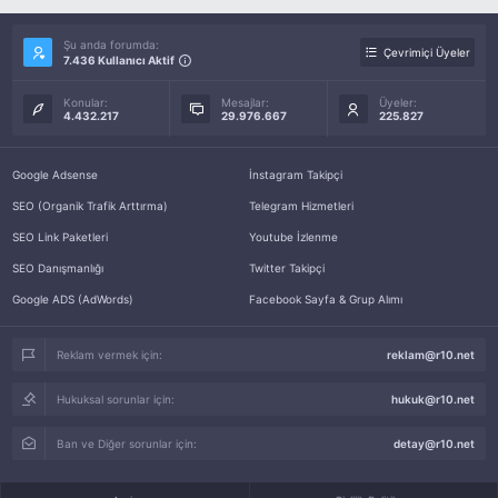
Şu anda forumda:
Çevrimiçi Üyeler
7.436 Kullanıcı Aktif
Konular:
Mesajlar:
Üyeler:
4.432.217
29.976.667
225.827
Google Adsense
İnstagram Takipçi
SEO (Organik Trafik Arttırma)
Telegram Hizmetleri
SEO Link Paketleri
Youtube İzlenme
SEO Danışmanlığı
Twitter Takipçi
Google ADS (AdWords)
Facebook Sayfa & Grup Alımı
Reklam vermek için:
reklam@r10.net
Hukuksal sorunlar için:
hukuk@r10.net
Ban ve Diğer sorunlar için:
detay@r10.net