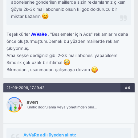
abonelerine gönderilen maillerde sizin reklamlarınız çıksın.
Şöyle 2k-3k mail aboneniz olsun ki göz doldurucu bir
miktar kazanın
Teşekkürler
AvVaRe
, "Beslemeler için Ads" reklamlarını daha
önce oluşturmuştum.Demek bu yüzden maillerde reklam
çıkıyormuş.
Ama keşke dediğiniz gibi 2-3k mail abonesi yapabilsem.
Şimdilik çok uzak bir ihtimal
Bıkmadan , usanmadan çalışmaya devam
21-09-2009, 17:19:42
#4
aven
Kimlik doğrulama veya yönetimden onay
bekliyor.
AvVaRe adlı üyeden alıntı: