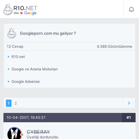
Googleporn.com mu geliyor ?
12 Cevap
4.589 Görüntülenme
R10.net
Google ve Arama Motorları
Google Adsense
1
2
10-04-2007, 16:45:37
#1
CYBEЯAY
Üyeliği durduruldu