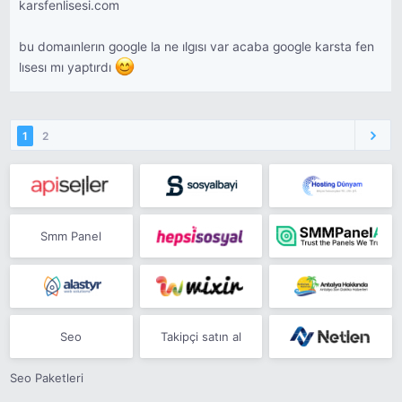
karsfenlisesi.com
bu domaınlerın google la ne ılgısı var acaba google karsta fen
lısesı mı yaptırdı
1
2
Smm Panel
Seo
Takipçi satın al
Seo Paketleri