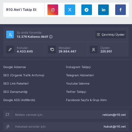
R10.Net'i Takip Et
Şu anda forumda:
Çevrimiçi Üyeler
13.376 Kullanıcı Aktif
Konular:
Mesajlar:
Üyeler:
4.433.645
29.984.467
225.951
Google Adsense
İnstagram Takipçi
SEO (Organik Trafik Arttırma)
Telegram Hizmetleri
SEO Link Paketleri
Youtube İzlenme
SEO Danışmanlığı
Twitter Takipçi
Google ADS (AdWords)
Facebook Sayfa & Grup Alımı
Reklam vermek için:
reklam@r10.net
Hukuksal sorunlar için:
hukuk@r10.net