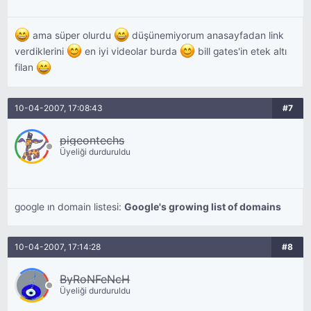
ama süper olurdu
düşünemiyorum anasayfadan link
verdiklerini
en iyi videolar burda
bill gates'in etek altı
filan
10-04-2007, 17:08:43
#7
pigeontechs
Üyeliği durduruldu
google ın domain listesi:
Google's growing list of domains
10-04-2007, 17:14:28
#8
ByRoNFeNcH
Üyeliği durduruldu