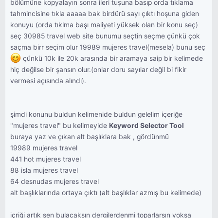
bölümüne kopyalayın sonra ileri tuşuna basıp orda tıklama
tahmincisine tıkla aaaaa bak birdürü sayı çıktı hoşuna giden
konuyu (orda tıklma başı maliyeti yüksek olan bir konu seç)
seç 30985 travel web site bunumu seçtin seçme çünkü çok
saçma birr seçim olur 19989 mujeres travel(mesela) bunu seç
çünkü 10k ile 20k arasında bir aramaya saip bir kelimede
hiç değilse bir şansın olur.(onlar doru sayılar değil bi fikir
vermesi açısında alındı).
şimdi konunu buldun kelimenide buldun gelelim içeriğe
"mujeres travel" bu kelimeyide
Keyword Selector Tool
buraya yaz ve çıkan alt başlıklara bak , gördünmü
19989 mujeres travel
441 hot mujeres travel
88 isla mujeres travel
64 desnudas mujeres travel
alt başlıklarında ortaya çıktı (alt başlıklar azmış bu kelimede)
içriği artık sen bulacaksın dergilerdenmi toparlarsın yoksa