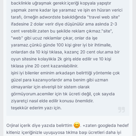
backlinkle uğraşmak gerekir.içeriği kopyala yapıştır
yapmak zerre kadar işe yaramaz ve işin en hüsran verici
tarafı, örneğin adwordste bakıldığında "travel web site"
ifadesine 2 dolar verir diye düşünülür ama aslında 2-3
cent verebilir.zaten bu şekilde reklam çıkmaz."site",
"web" gibi ucuz reklamlar çıkar, onlar da işe
yaramaz.çünkü günde 100 kişi girer iyi bir ihtimalle,
onlardan da 10 kişi tıklasa, kazanç 20 cent olur.ama bir
oyun sitesine kolaylıkla 2k giriş elde edilir ve 10 kişi
tıklasa yine 20 cent kazanılabilinir.
işini iyi bilenler eminim arkadaşın belirttiği yöntemle çok
güzel para kazanıyorlardır ama benim gibi uzman
olmayanlar için elverişli bir sistem olarak
görmüyorum.acemiler için tık ücreti değil, çok sayıda
ziyaretçi nasıl elde edilir konusu önemlidir.
teşekkür ederim yazı için.
Orjinal içerik diye yazıda belirttim
. +zaten googleda hedef
kitleniz içeriğinizle uyuşuyosa tıklma başı ücretleri daha iyi