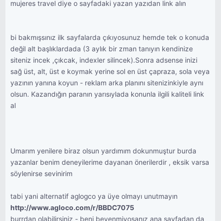
mujeres travel diye o sayfadaki yazan yazıdan link alın
bi bakmışsınız ilk sayfalarda çıkıyosunuz hemde tek o konuda
değil alt başlıklardada (3 aylık bir zman tanıyın kendinize
siteniz incek ,çıkcak, indexler silincek).Sonra adsense inizi
sağ üst, alt, üst e koymak yerine sol en üst çapraza, sola veya
yazının yanına koyun - reklam arka planını sitenizinkiyle aynı
olsun. Kazandığın paranın yarısıylada konunla ilgili kaliteli link
al
Umarım yenilere biraz olsun yardımım dokunmuştur burda
yazanlar benim deneyilerime dayanan önerilerdir , eksik varsa
söylenirse sevinirim
tabi yani alternatif aglogco ya üye olmayı unutmayın
http://www.agloco.com/r/BBDC7075
burrdan olabilirsiniz - beni beyenmiyosanız ana sayfadan da