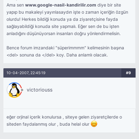
Ama sen
www.google-nasil-kandirilir.com
diye bir site
yapıp bu makaleyi yayınlasaydın işte o zaman içeriğin özgün
olurdu! Herkes bildiği konuda ya da ziyaretçisine fayda
sağlayabildiği konuda site yapmalı. Eğer sen de bu işten
anladığını düşünüyorsan insanları doğru yönlendirmelisin.
Bence forum imzandaki "süperimmmm" kelimesinin başına
<del> sonuna da </del> koy. Daha anlamlı olacak.
10-04-2007, 22:45:19
#9
victoriouss
eğer orjinal içerik konulursa , siteye gelen ziyaretçilerde o
siteden faydalanmış olur , buda helal olur