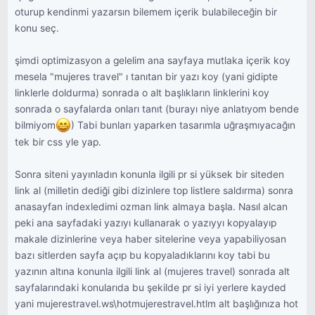
oturup kendinmi yazarsın bilemem içerik bulabileceğin bir
konu seç.
şimdi optimizasyon a gelelim ana sayfaya mutlaka içerik koy
mesela "mujeres travel" ı tanıtan bir yazı koy (yani gidipte
linklerle doldurma) sonrada o alt başlıkların linklerini koy
sonrada o sayfalarda onları tanıt (burayı niye anlatıyom bende
bilmiyom
) Tabi bunları yaparken tasarımla uğraşmıyacağın
tek bir css yle yap.
Sonra siteni yayınladın konunla ilgili pr si yüksek bir siteden
link al (milletin dediği gibi dizinlere top listlere saldırma) sonra
anasayfan indexledimi ozman link almaya başla. Nasıl alcan
peki ana sayfadaki yazıyı kullanarak o yazıyyı kopyalayıp
makale dizinlerine veya haber sitelerine veya yapabiliyosan
bazı sitlerden sayfa açıp bu kopyaladıklarını koy tabi bu
yazının altına konunla ilgili link al (mujeres travel) sonrada alt
sayfalarındaki konularıda bu şekilde pr si iyi yerlere kayded
yani mujerestravel.ws\hotmujerestravel.htlm alt başlığınıza hot