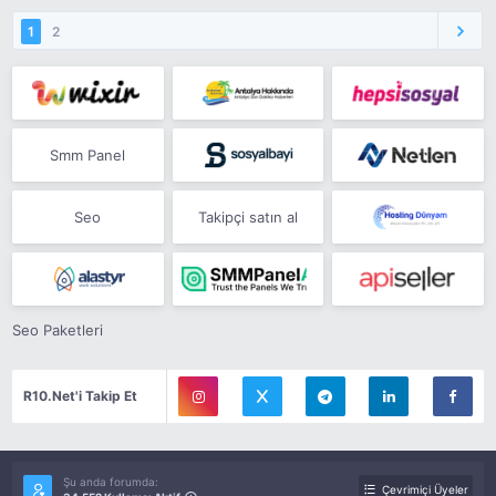
1
2
Smm Panel
Seo
Takipçi satın al
Seo Paketleri
R10.Net'i Takip Et
Şu anda forumda:
Çevrimiçi Üyeler