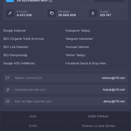
34.552 Kullanıcı Aktif
Konular:
Mesajlar:
Üyeler:
4.431.026
29.969.808
225.747
Google Adsense
İnstagram Takipçi
SEO (Organik Trafik Arttırma)
Telegram Hizmetleri
SEO Link Paketleri
Youtube İzlenme
SEO Danışmanlığı
Twitter Takipçi
Google ADS (AdWords)
Facebook Sayfa & Grup Alımı
Reklam vermek için:
reklam@r10.net
Hukuksal sorunlar için:
hukuk@r10.net
Ban ve Diğer sorunlar için:
detay@r10.net
Arşiv
Gizlilik Politikası
KVKK
Teslimat ve İade Şartları