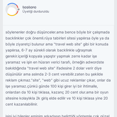
testere
Üyeliği durduruldu
söylenenler doğru düşünceler.ama bence böyle bir çalışmada
backlinkler çok önemli.rüya tabirleri sitesi yapılırsa öyle ya da
böyle ziyaretçi bulunur ama "travel web site" gibi bir konuda
yapılırsa, 6-7 ay sürekli olarak backlinkle uğraşmak
gerekir.içeriği kopyala yapıştır yapmak zerre kadar işe
yaramaz ve işin en hüsran verici tarafı, örneğin adwordste
bakıldığında "travel web site" ifadesine 2 dolar verir diye
düşünülür ama aslında 2-3 cent verebilir.zaten bu şekilde
reklam çıkmaz."site", "web" gibi ucuz reklamlar çıkar, onlar da
işe yaramaz.çünkü günde 100 kişi girer iyi bir ihtimalle,
onlardan da 10 kişi tıklasa, kazanç 20 cent olur.ama bir oyun
sitesine kolaylıkla 2k giriş elde edilir ve 10 kişi tıklasa yine 20
cent kazanılabilinir.
işini iyi bilenler eminim arkadaşın belirttiği yöntemle çok güzel