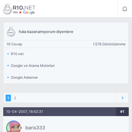
hala kazanamıyorum diyenlere
16 Cevap
1.578 Görüntülenme
R10.net
Google ve Arama Motorları
Google Adsense
1
2
10-04-2007, 16:42:31
#1
baris333