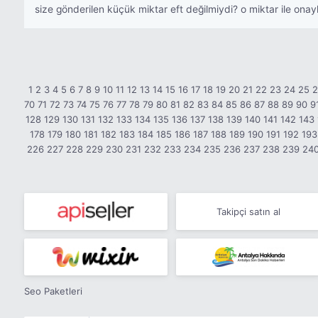
size gönderilen küçük miktar eft değilmiydi? o miktar ile ona
1
2
3
4
5
6
7
8
9
10
11
12
13
14
15
16
17
18
19
20
21
22
23
24
25
70
71
72
73
74
75
76
77
78
79
80
81
82
83
84
85
86
87
88
89
90
9
128
129
130
131
132
133
134
135
136
137
138
139
140
141
142
143
178
179
180
181
182
183
184
185
186
187
188
189
190
191
192
193
226
227
228
229
230
231
232
233
234
235
236
237
238
239
24
Takipçi satın al
Seo Paketleri