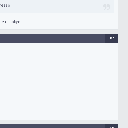
hesap
e olmalıydı.
#7