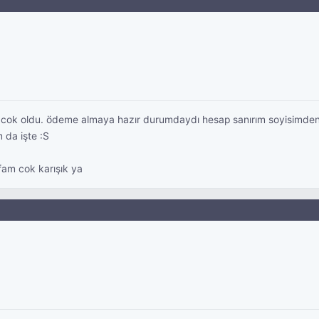
i cok oldu. ödeme almaya hazır durumdaydı hesap sanırım soyisimden
 da işte :S
fam cok karışık ya