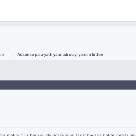
se
Adsense para yattı yatmadı olayı yardım lütfen
ş makbuz vs her şeyiyle gözüküyor. fakat hesaba baktıgımızda gele