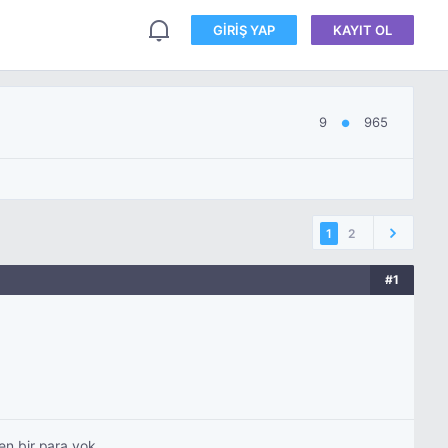
GIRIŞ YAP
KAYIT OL
9
965
●
1
2
#1
n bir para yok.