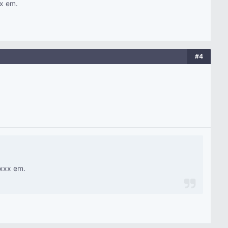
xx em.
#4
 xxx em.