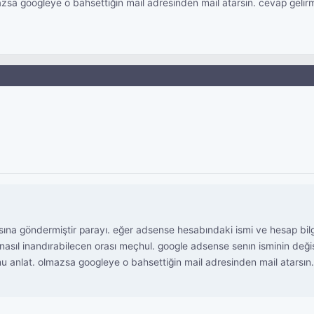
sa googleye o bahsettiğin mail adresinden mail atarsın. cevap gelir
a göndermiştir parayı. eğer adsense hesabındaki ismi ve hesap bilgile
asıl inandırabilecen orası meçhul. google adsense senın isminin değişt
 anlat. olmazsa googleye o bahsettiğin mail adresinden mail atarsın.