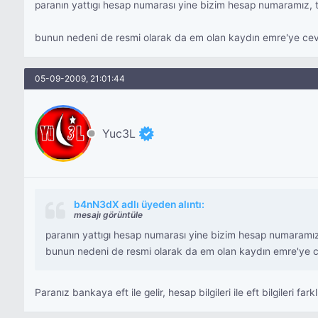
paranın yattıgı hesap numarası yine bizim hesap numaramız,
bunun nedeni de resmi olarak da em olan kaydın emre'ye cevr
05-09-2009, 21:01:44
Yuc3L
b4nN3dX adlı üyeden alıntı:
mesajı görüntüle
paranın yattıgı hesap numarası yine bizim hesap numaramı
bunun nedeni de resmi olarak da em olan kaydın emre'ye ce
Paranız bankaya eft ile gelir, hesap bilgileri ile eft bilgileri f