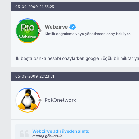
05-09-2009, 21:55:25
Webzirve
Kimlik doğrulama veya yönetimden onay bekliyor.
ilk başta banka hesabı onaylarken google küçük bir miktar ya
05-09-2009, 22:23:51
PcKOnetwork
Webzirve adlı üyeden alıntı:
mesajı görüntüle