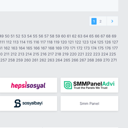
1
2
49
50
51
52
53
54
55
56
57
58
59
60
61
62
63
64
65
66
67
68
69
111
112
113
114
115
116
117
118
119
120
121
122
123
124
125
126
127
61
162
163
164
165
166
167
168
169
170
171
172
173
174
175
176
177
10
211
212
213
214
215
216
217
218
219
220
221
222
223
224
225
257
258
259
260
261
262
263
264
265
266
267
268
269
270
271
Smm Panel