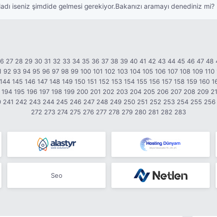
yladı iseniz şimdide gelmesi gerekiyor.Bakanızı aramayı denediniz mi?
26
27
28
29
30
31
32
33
34
35
36
37
38
39
40
41
42
43
44
45
46
47
48
1
92
93
94
95
96
97
98
99
100
101
102
103
104
105
106
107
108
109
110
144
145
146
147
148
149
150
151
152
153
154
155
156
157
158
159
160
1
194
195
196
197
198
199
200
201
202
203
204
205
206
207
208
209
2
0
241
242
243
244
245
246
247
248
249
250
251
252
253
254
255
256
272
273
274
275
276
277
278
279
280
281
282
283
Seo