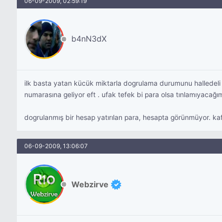
06-09-2009, 02:59:19
b4nN3dX
ilk basta yatan kücük miktarla dogrulama durumunu halledel
numarasına geliyor eft . ufak tefek bi para olsa tınlamıyacağım
dogrulanmış bir hesap yatırılan para, hesapta görünmüyor. ka
06-09-2009, 13:06:07
Webzirve