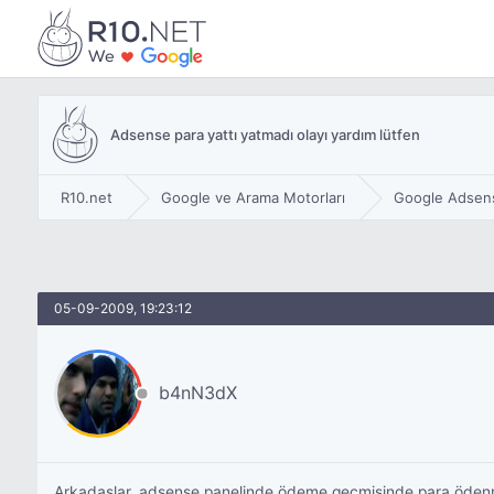
Adsense para yattı yatmadı olayı yardım lütfen
R10.net
Google ve Arama Motorları
Google Adsen
05-09-2009, 19:23:12
b4nN3dX
Arkadaşlar, adsense panelinde ödeme geçmişinde para ödenmi