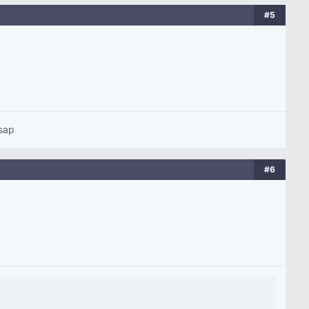
#5
sap
#6