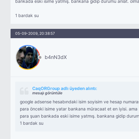
bankada eski isime yatmış. bankana gidip durumu anlat. olmaz
1 bardak su
05-09-2009, 20:38:57
b4nN3dX
CaqORGroup adlı üyeden alıntı:
mesajı görüntüle
google adsense hesabındaki isim soyisim ve hesap numarasın
para önceki isime yatar bankana müracaat et en iyisi. ama n
para şuan bankada eski isime yatmış. bankana gidip durumu
1 bardak su