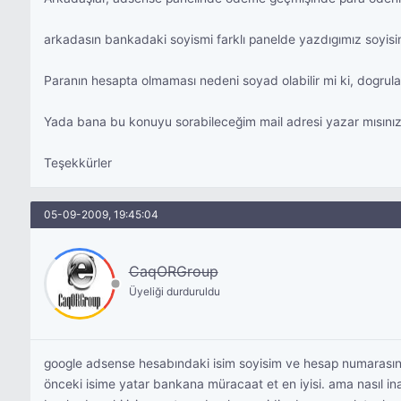
arkadasın bankadaki soyismi farklı panelde yazdıgımız soyisim 
Paranın hesapta olmaması nedeni soyad olabilir mi ki, dogrul
Yada bana bu konuyu sorabileceğim mail adresi yazar mısı
Teşekkürler
05-09-2009, 19:45:04
CaqORGroup
Üyeliği durduruldu
google adsense hesabındaki isim soyisim ve hesap numarasına 
önceki isime yatar bankana müracaat et en iyisi. ama nasıl in