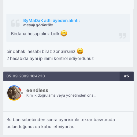
ByMaDaK adlı üyeden alıntı:
mesajı görüntüle
Birdaha hesap alırız belki
bir dahaki hesabı biraz zor alırsınız
2 hesabıda aynı ip ilemi kontrol ediyordunuz
05-09-2009, 18:42:10
#5
eendless
Kimlik doğrulama veya yönetimden onay
bekliyor.
Bu ban sebebinden sonra aynı isimle tekrar başvuruda
bulunduğunuzda kabul etmiyorlar.