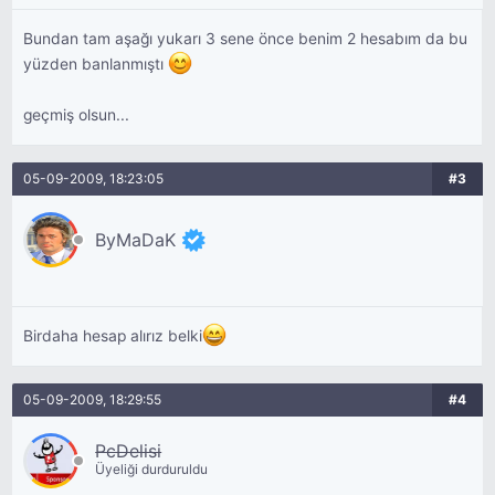
Bundan tam aşağı yukarı 3 sene önce benim 2 hesabım da bu
yüzden banlanmıştı
geçmiş olsun...
05-09-2009, 18:23:05
#3
ByMaDaK
Birdaha hesap alırız belki
05-09-2009, 18:29:55
#4
PcDelisi
Üyeliği durduruldu