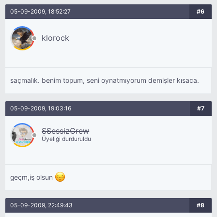
05-09-2009, 18:52:27
#6
klorock
saçmalık. benim topum, seni oynatmıyorum demişler kısaca.
05-09-2009, 19:03:16
#7
SSessizCrew
Üyeliği durduruldu
geçm,iş olsun
05-09-2009, 22:49:43
#8