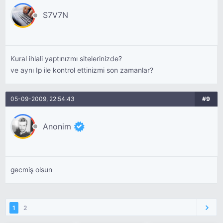
S7V7N
Kural ihlali yaptınızmı sitelerinizde?
ve aynı Ip ile kontrol ettinizmi son zamanlar?
05-09-2009, 22:54:43
#9
Anonim
gecmiş olsun
1
2