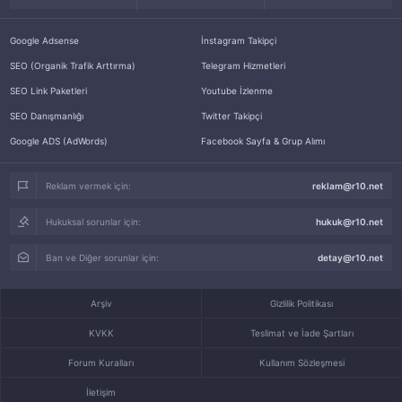
Google Adsense
İnstagram Takipçi
SEO (Organik Trafik Arttırma)
Telegram Hizmetleri
SEO Link Paketleri
Youtube İzlenme
SEO Danışmanlığı
Twitter Takipçi
Google ADS (AdWords)
Facebook Sayfa & Grup Alımı
Reklam vermek için:
reklam@r10.net
Hukuksal sorunlar için:
hukuk@r10.net
Ban ve Diğer sorunlar için:
detay@r10.net
Arşiv
Gizlilik Politikası
KVKK
Teslimat ve İade Şartları
Forum Kuralları
Kullanım Sözleşmesi
İletişim