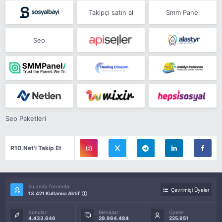
Takipçi satın al
Smm Panel
Seo
Seo Paketleri
R10.Net'i Takip Et
Şu anda forumda:
Çevrimiçi Üyeler
13.421 Kullanıcı Aktif
Konular:
Mesajlar:
Üyeler:
4.433.646
29.984.484
225.951