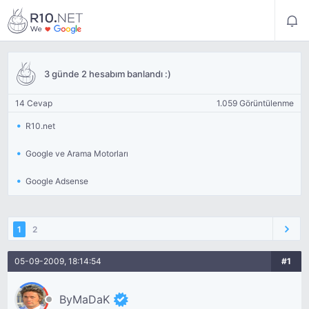
3 günde 2 hesabım banlandı :)
14 Cevap
1.059 Görüntülenme
R10.net
Google ve Arama Motorları
Google Adsense
1
2
05-09-2009, 18:14:54
#1
ByMaDaK