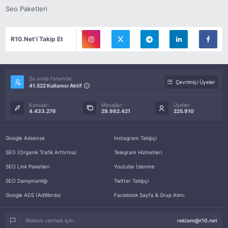
Seo Paketleri
R10.Net'i Takip Et
Şu anda forumda:
Çevrimiçi Üyeler
41.522 Kullanıcı Aktif
Konular:
Mesajlar:
Üyeler:
4.433.276
29.982.421
225.910
Google Adsense
İnstagram Takipçi
SEO (Organik Trafik Arttırma)
Telegram Hizmetleri
SEO Link Paketleri
Youtube İzlenme
SEO Danışmanlığı
Twitter Takipçi
Google ADS (AdWords)
Facebook Sayfa & Grup Alımı
Reklam vermek için:
reklam@r10.net