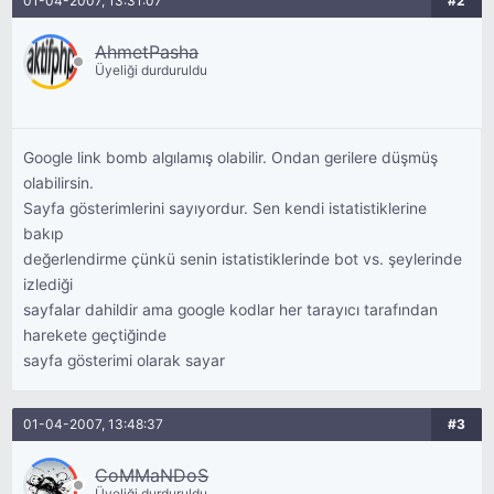
01-04-2007, 13:31:07
#2
AhmetPasha
Üyeliği durduruldu
Google link bomb algılamış olabilir. Ondan gerilere düşmüş
olabilirsin.
Sayfa gösterimlerini sayıyordur. Sen kendi istatistiklerine
bakıp
değerlendirme çünkü senin istatistiklerinde bot vs. şeylerinde
izlediği
sayfalar dahildir ama google kodlar her tarayıcı tarafından
harekete geçtiğinde
sayfa gösterimi olarak sayar
01-04-2007, 13:48:37
#3
CoMMaNDoS
Üyeliği durduruldu