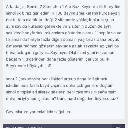
Arkadaşlar Benim 2 Sitemden 1 Ara Bazı Kéylerde ilk 5 teydim
şimdi ilk biraz qeriledim ilk 100 deyim ama kafamı kurcalayan
nokta tam olarak bu değil 2 sitemede yaklaşık olarak şuan
aynı sayıda kullanıcı gelmekte ve 2 sitenin düzenide aynı
şekildedir sayfadaki reklamlara gösterim olarak 1i hep fazla ve
tıklamasıda haliyle fazla diğeri domain yaşı biraz daha büyük
olmasına rağmen gösterim sayısıda az tık sayısıda az yani bu
bana cok garip geliyor...Saymıyor Olabilirmi yani ne zaman
baksam 1i diğerinden daha fazla gösterim içeriyor bu ilk
5teykende böyleydi ...:S
soru 2-)arkadaşlar backlinkleri arttırıp daha ileri gitmek
istedim ama fazla kayıt yapınca daha çok gerilere düştüm
şimdi o toplistleri silerek sitelerin beni cıkarmasını sağlarsam
daha mı iyi yapmış olurum? bunu nasıl değerlendiriyorsunuz?
Cevaplar ve yorumlar için sağoLun...