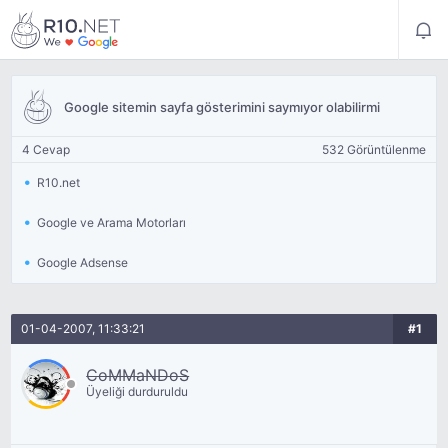
Google sitemin sayfa gösterimini saymıyor olabilirmi
4 Cevap
532 Görüntülenme
R10.net
Google ve Arama Motorları
Google Adsense
01-04-2007, 11:33:21
#1
CoMMaNDoS
Üyeliği durduruldu