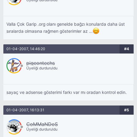
Valla Çok Garip .org olanı genelde bağzı konularda daha üst
sıralarda olmasına rağmen gösterimler az ...
01-04-2007, 14:46:20
#4
pigeontechs
Üyeliği durduruldu
sayaç ve adsense gösterimi farkı var mı oradan kontrol edin.
01-04-2007, 16:13:31
#5
CoMMaNDoS
Üyeliği durduruldu