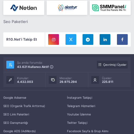
Seo Paketleri
R10.Net'i Takip Et
Şu anda forumda:
Çevrimiçi Üyeler
43.621 Kullanıcı Aktif
Konular:
Mesajlar:
Üyeler:
4.432.003
29.975.294
225.811
Google Adsense
İnstagram Takipçi
SEO (Organik Trafik Arttırma)
Telegram Hizmetleri
SEO Link Paketleri
Youtube İzlenme
SEO Danışmanlığı
Twitter Takipçi
Google ADS (AdWords)
Facebook Sayfa & Grup Alımı