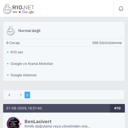
Normal değil
9 Cevap
566 Görüntülenme
R10.net
Google ve Arama Motorları
Google Adsense
1
2
31-08-2009, 16:31:40
#10
BenLacivert
Kimlik doğrulama veya yönetimden onay