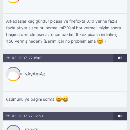
Arkadaşlar kaç gündür picasa ve firefoxta 0.10 yerine fazla
fazla atıyor sizce bu normal mi? Yani hbr vermeli miyim sonra
başıma dert olmasın az önce baktım 6 kez picasa indirilmiş
1.50 vermiş neden? (Benim için no problem ama
)
29-03-2007, 22:15:09
#2
yAyAmAz
üzümünü ye bağını sorma
29-03-2007, 22:32:50
#3
rap-tr