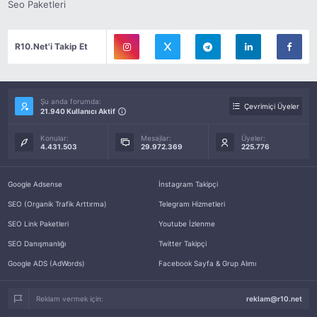
Seo Paketleri
R10.Net'i Takip Et
Şu anda forumda:
Çevrimiçi Üyeler
21.940 Kullanıcı Aktif
Konular:
Mesajlar:
Üyeler:
4.431.503
29.972.369
225.776
Google Adsense
İnstagram Takipçi
SEO (Organik Trafik Arttırma)
Telegram Hizmetleri
SEO Link Paketleri
Youtube İzlenme
SEO Danışmanlığı
Twitter Takipçi
Google ADS (AdWords)
Facebook Sayfa & Grup Alımı
Reklam vermek için:
reklam@r10.net