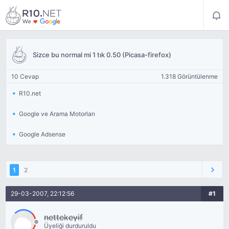
Sizce bu normal mi 1 tık 0.50 (Picasa-firefox)
10 Cevap
1.318 Görüntülenme
R10.net
Google ve Arama Motorları
Google Adsense
1
2
29-03-2007, 22:12:56
#1
nettekeyif
Üyeliği durduruldu