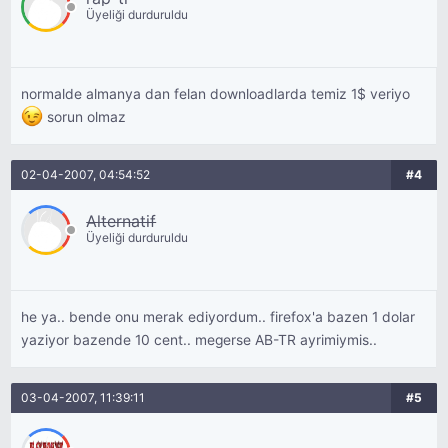
Üyeliği durduruldu
normalde almanya dan felan downloadlarda temiz 1$ veriyo
sorun olmaz
02-04-2007, 04:54:52
#4
Alternatif
Üyeliği durduruldu
he ya.. bende onu merak ediyordum.. firefox'a bazen 1 dolar
yaziyor bazende 10 cent.. megerse AB-TR ayrimiymis..
03-04-2007, 11:39:11
#5