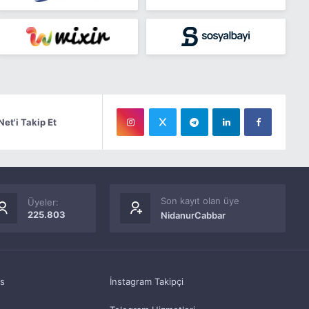
Net'i Takip Et
Son kayıt olan üye
Üyeler:
225.803
NidanurCabbar
as
İnstagram Takipçi