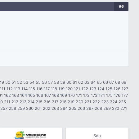
#6
49
50
51
52
53
54
55
56
57
58
59
60
61
62
63
64
65
66
67
68
69
111
112
113
114
115
116
117
118
119
120
121
122
123
124
125
126
127
61
162
163
164
165
166
167
168
169
170
171
172
173
174
175
176
177
10
211
212
213
214
215
216
217
218
219
220
221
222
223
224
225
257
258
259
260
261
262
263
264
265
266
267
268
269
270
271
Seo