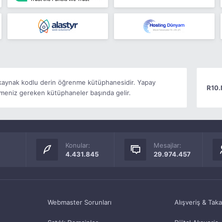
k kaynak kodlu derin öğrenme kütüphanesidir. Yapay
R10.
meniz gereken kütüphaneler başında gelir.
Konular:
Mesajlar:
4.431.845
29.974.457
Webmaster Sorunları
Alışveriş & Tak