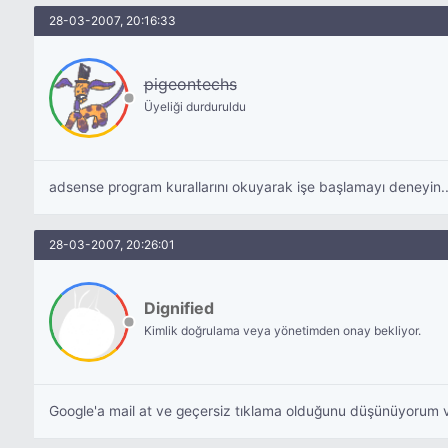
28-03-2007, 20:16:33
pigeontechs
Üyeliği durduruldu
adsense program kurallarını okuyarak işe başlamayı deneyin.
28-03-2007, 20:26:01
Dignified
Kimlik doğrulama veya yönetimden onay bekliyor.
Google'a mail at ve geçersiz tıklama olduğunu düşünüyorum vs