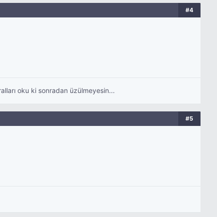
#4
ralları oku ki sonradan üzülmeyesin...
#5