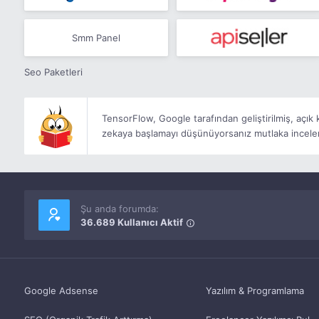
Smm Panel
Seo Paketleri
TensorFlow, Google tarafından geliştirilmiş, açı
zekaya başlamayı düşünüyorsanız mutlaka incele
Şu anda forumda:
36.689 Kullanıcı Aktif
Google Adsense
Yazılım & Programlama