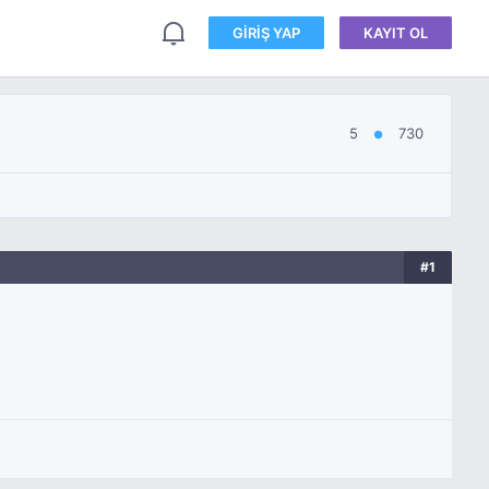
GIRIŞ YAP
KAYIT OL
5
730
●
#1