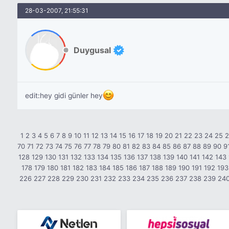
28-03-2007, 21:55:31
Duygusal
edit:hey gidi günler hey
1
2
3
4
5
6
7
8
9
10
11
12
13
14
15
16
17
18
19
20
21
22
23
24
25
70
71
72
73
74
75
76
77
78
79
80
81
82
83
84
85
86
87
88
89
90
9
128
129
130
131
132
133
134
135
136
137
138
139
140
141
142
143
178
179
180
181
182
183
184
185
186
187
188
189
190
191
192
193
226
227
228
229
230
231
232
233
234
235
236
237
238
239
24