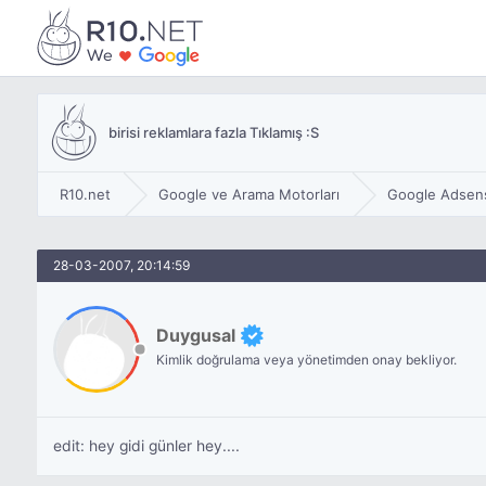
birisi reklamlara fazla Tıklamış :S
R10.net
Google ve Arama Motorları
Google Adsen
28-03-2007, 20:14:59
Duygusal
Kimlik doğrulama veya yönetimden onay bekliyor.
edit: hey gidi günler hey....