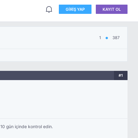
GIRIŞ YAP
KAYIT OL
1
387
●
#1
0 gün içinde kontrol edin.