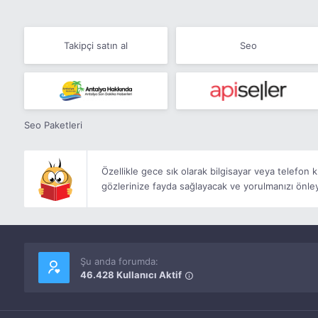
Takipçi satın al
Seo
Seo Paketleri
Özellikle gece sık olarak bilgisayar veya telefon 
gözlerinize fayda sağlayacak ve yorulmanızı önley
Şu anda forumda:
46.428 Kullanıcı Aktif