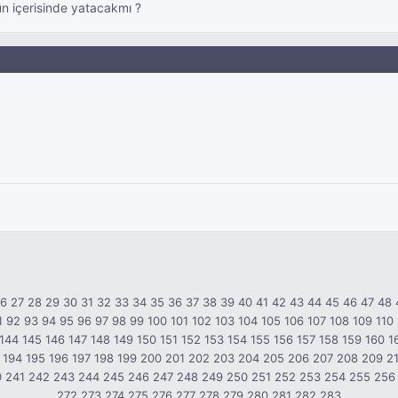
n içerisinde yatacakmı ?
26
27
28
29
30
31
32
33
34
35
36
37
38
39
40
41
42
43
44
45
46
47
48
1
92
93
94
95
96
97
98
99
100
101
102
103
104
105
106
107
108
109
110
144
145
146
147
148
149
150
151
152
153
154
155
156
157
158
159
160
1
194
195
196
197
198
199
200
201
202
203
204
205
206
207
208
209
2
0
241
242
243
244
245
246
247
248
249
250
251
252
253
254
255
256
272
273
274
275
276
277
278
279
280
281
282
283