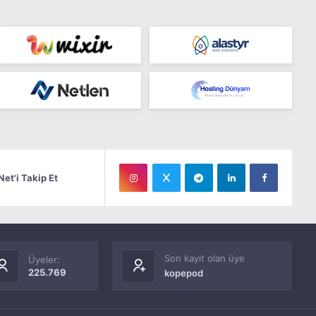
Net'i Takip Et
Son kayıt olan üye
Üyeler:
225.769
kopepod