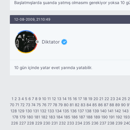
Başlatmışlarda şuanda yatmış olmasımı gerekiyor yoksa 10 gü
12-08-2009, 21:10:49
Diktator
10 gün içinde yatar evet yarında yatabilir.
1
2
3
4
5
6
7
8
9
10
11
12
13
14
15
16
17
18
19
20
21
22
23
24
25
70
71
72
73
74
75
76
77
78
79
80
81
82
83
84
85
86
87
88
89
90
9
128
129
130
131
132
133
134
135
136
137
138
139
140
141
142
143
178
179
180
181
182
183
184
185
186
187
188
189
190
191
192
193
226
227
228
229
230
231
232
233
234
235
236
237
238
239
24