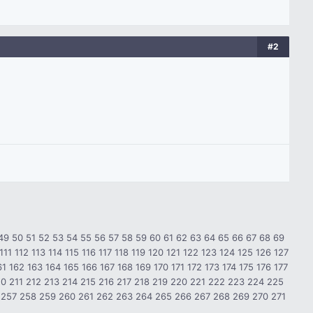
#2
49
50
51
52
53
54
55
56
57
58
59
60
61
62
63
64
65
66
67
68
69
111
112
113
114
115
116
117
118
119
120
121
122
123
124
125
126
127
61
162
163
164
165
166
167
168
169
170
171
172
173
174
175
176
177
10
211
212
213
214
215
216
217
218
219
220
221
222
223
224
225
257
258
259
260
261
262
263
264
265
266
267
268
269
270
271