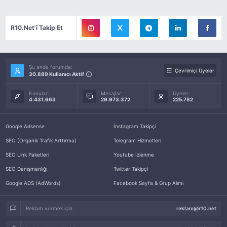
R10.Net'i Takip Et
Şu anda forumda:
Çevrimiçi Üyeler
30.889 Kullanıcı Aktif
Konular:
Mesajlar:
Üyeler:
4.431.663
29.973.372
225.782
Google Adsense
İnstagram Takipçi
SEO (Organik Trafik Arttırma)
Telegram Hizmetleri
SEO Link Paketleri
Youtube İzlenme
SEO Danışmanlığı
Twitter Takipçi
Google ADS (AdWords)
Facebook Sayfa & Grup Alımı
Reklam vermek için:
reklam@r10.net