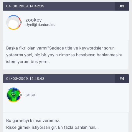
04-08-2009, 14:42:09
#3
zookey
Üyeliği durduruldu
Başka fikri olan varmı?Sadece title ve keywordsler sorun
yatarırmı yani, hiç bir yayın olmazsa hesabımın banlanmasını
istemiyorum boş yere..
04-08-2009, 14:48:43
#4
sesar
Bu garantiyi kimse veremez.
Riske girmek istiyorsan gir. En fazla banlanırsın...