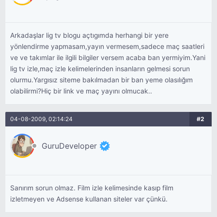
Arkadaşlar lig tv blogu açtıgımda herhangi bir yere
yönlendirme yapmasam,yayın vermesem,sadece maç saatleri
ve ve takımlar ile ilgili bilgiler versem acaba ban yermiyim.Yani
lig tv izle,maç izle kelimelerinden insanların gelmesi sorun
olurmu.Yargısız siteme bakılmadan bir ban yeme olasılığım
olabilirmi?Hiç bir link ve maç yayını olmucak..
04-08-2009, 02:14:24
#2
GuruDeveloper
Sanırım sorun olmaz. Film izle kelimesinde kasıp film
izletmeyen ve Adsense kullanan siteler var çünkü.