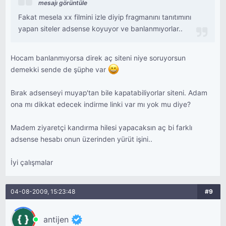
mesajı görüntüle
Fakat mesela xx filmini izle diyip fragmanını tanıtımını
yapan siteler adsense koyuyor ve banlanmıyorlar..
Hocam banlanmıyorsa direk aç siteni niye soruyorsun
demekki sende de şüphe var
Bırak adsenseyi muyap'tan bile kapatabiliyorlar siteni. Adam
ona mı dikkat edecek indirme linki var mı yok mu diye?
Madem ziyaretçi kandırma hilesi yapacaksın aç bi farklı
adsense hesabı onun üzerinden yürüt işini..
İyi çalışmalar
04-08-2009, 15:23:48
#9
antijen