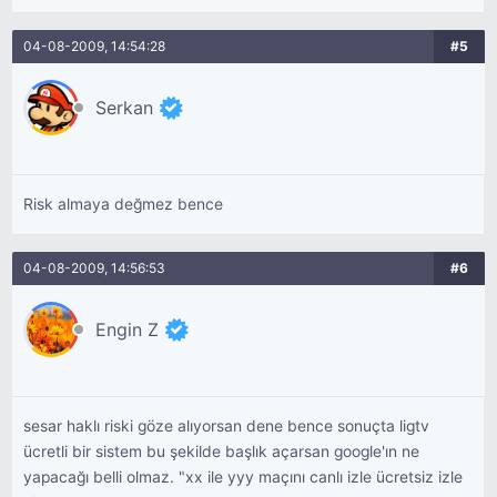
04-08-2009, 14:54:28
#5
Serkan
Risk almaya değmez bence
04-08-2009, 14:56:53
#6
Engin Z
sesar haklı riski göze alıyorsan dene bence sonuçta ligtv
ücretli bir sistem bu şekilde başlık açarsan google'ın ne
yapacağı belli olmaz. "xx ile yyy maçını canlı izle ücretsiz izle