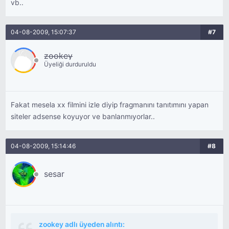
vb..
04-08-2009, 15:07:37
#7
zookey
Üyeliği durduruldu
Fakat mesela xx filmini izle diyip fragmanını tanıtımını yapan
siteler adsense koyuyor ve banlanmıyorlar..
04-08-2009, 15:14:46
#8
sesar
zookey adlı üyeden alıntı: