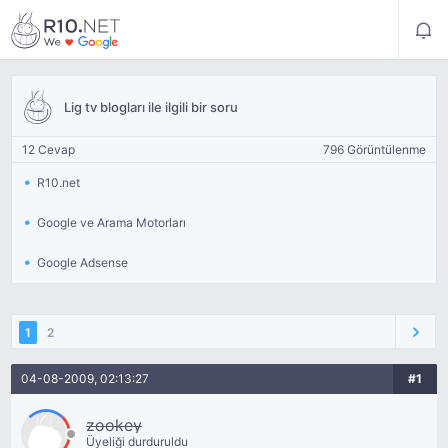
Lig tv blogları ile ilgili bir soru
12 Cevap
796 Görüntülenme
R10.net
Google ve Arama Motorları
Google Adsense
1
2
04-08-2009, 02:13:27
#1
zookey
Üyeliği durduruldu