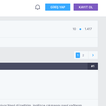
GIRIŞ YAP
KAYIT OL
10
1.417
●
1
2
#1
.Nasıl düzeltirim, ingilizce çıkmasını nasıl sağlarım.