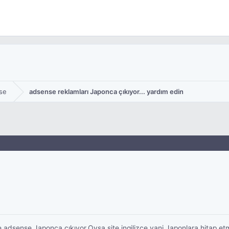
se
adsense reklamları Japonca çıkıyor... yardım edin
ense Japonca çıkıyor.Oysa site ingilizce yani Japonlara hitap etmiyor