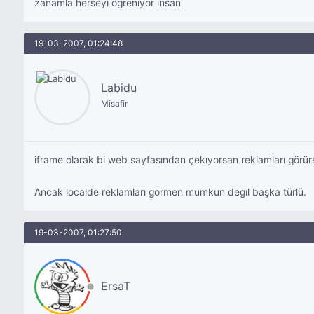
zanamla herseyi ögreniyor insan
19-03-2007, 01:24:48
Labidu
Misafir
iframe olarak bi web sayfasından çekıyorsan reklamları görür
Ancak localde reklamları görmen mumkun degıl başka türlü.
19-03-2007, 01:27:50
ErsaT