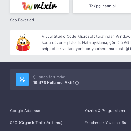
Takipçi satın al
Seo Paketleri
Visual Studio Code Microsoft tarafından Windows,
kodu düzenleyicisidir. Hata ayıklama, gömülü Git 
snippet'ler ve kod yeniden yapılandırma desteği i
Şu anda forumda:
16.473 Kullanıcı Aktif
Google Adsense
Yazılım & Programlama
SEO (Organik Trafik Arttırma)
Freelancer Yazılımcı Bul