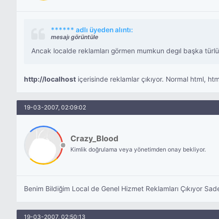
****** adlı üyeden alıntı:
mesajı görüntüle
Ancak localde reklamları görmen mumkun degıl başka türlü
http://localhost
içerisinde reklamlar çıkıyor. Normal html, htm
19-03-2007, 02:09:02
Crazy_Blood
Kimlik doğrulama veya yönetimden onay bekliyor.
Benim Bildiğim Local de Genel Hizmet Reklamları Çıkıyor Sad
19-03-2007, 02:50:13