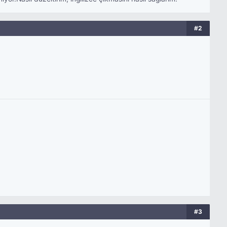
#2
#3