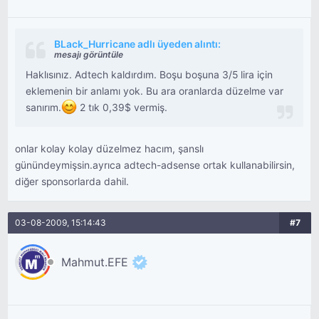
BLack_Hurricane adlı üyeden alıntı:
mesajı görüntüle
Haklısınız. Adtech kaldırdım. Boşu boşuna 3/5 lira için
eklemenin bir anlamı yok. Bu ara oranlarda düzelme var
sanırım.
2 tık 0,39$ vermiş.
onlar kolay kolay düzelmez hacım, şanslı
günündeymişsin.ayrıca adtech-adsense ortak kullanabilirsin,
diğer sponsorlarda dahil.
03-08-2009, 15:14:43
#7
Mahmut.EFE