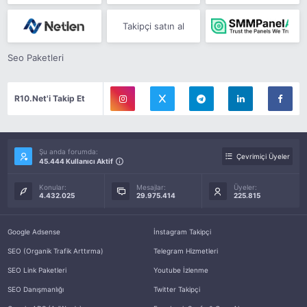
Takipçi satın al
Seo Paketleri
R10.Net'i Takip Et
Şu anda forumda:
Çevrimiçi Üyeler
45.444 Kullanıcı Aktif
Konular:
Mesajlar:
Üyeler:
4.432.025
29.975.414
225.815
Google Adsense
İnstagram Takipçi
SEO (Organik Trafik Arttırma)
Telegram Hizmetleri
SEO Link Paketleri
Youtube İzlenme
SEO Danışmanlığı
Twitter Takipçi