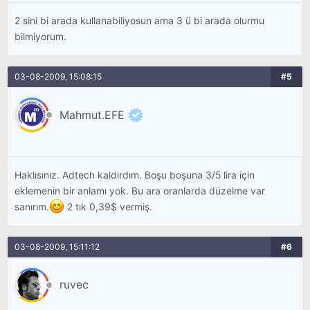
2 sini bi arada kullanabiliyosun ama 3 ü bi arada olurmu
bilmiyorum.
03-08-2009, 15:08:15
#5
Mahmut.EFE
Haklısınız. Adtech kaldırdım. Boşu boşuna 3/5 lira için
eklemenin bir anlamı yok. Bu ara oranlarda düzelme var
sanırım.
2 tık 0,39$ vermiş.
03-08-2009, 15:11:12
#6
ruvec