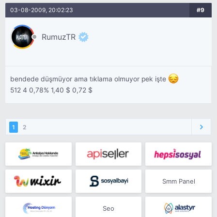
03-08-2009, 20:02:23
#9
RumuzTR
bendede düşmüyor ama tıklama olmuyor pek işte
512 4 0,78% 1,40 $ 0,72 $
1
2
Smm Panel
Seo