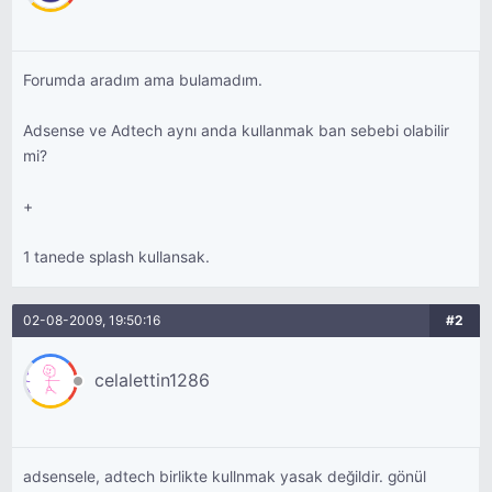
Forumda aradım ama bulamadım.
Adsense ve Adtech aynı anda kullanmak ban sebebi olabilir
mi?
+
1 tanede splash kullansak.
02-08-2009, 19:50:16
#2
celalettin1286
adsensele, adtech birlikte kullnmak yasak değildir. gönül