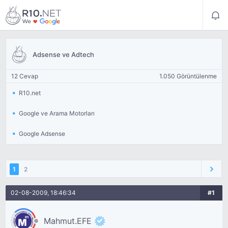
Adsense ve Adtech
12 Cevap
1.050 Görüntülenme
R10.net
Google ve Arama Motorları
Google Adsense
1
2
02-08-2009, 18:46:34
#1
Mahmut.EFE