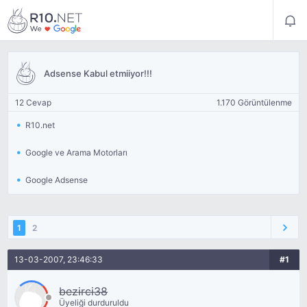
Adsense Kabul etmiiyor!!!
12 Cevap
1.170 Görüntülenme
R10.net
Google ve Arama Motorları
Google Adsense
1
2
13-03-2007, 23:46:33
#1
bezirci38
Üyeliği durduruldu