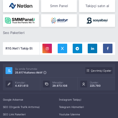
Smm Panel
Takipçi satın al
Seo Paketleri
R10.Net'i Takip Et
Şu anda forumda:
Çevrimiçi Üyeler
25.617 Kullanıcı Aktif
Konular:
Mesajlar:
Üyeler:
4.431.613
29.973.108
225.780
Google Adsense
İnstagram Takipçi
SEO (Organik Trafik Arttırma)
Telegram Hizmetleri
SEO Link Paketleri
Youtube İzlenme