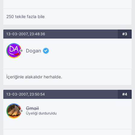
250 tekile fazla bile
13-03-2007, 23:48:36
#3
Dogan
İçeriğinle alakalıdır herhalde.
13-03-2007, 23:50:54
#4
Gmail
Üyeliği durduruldu