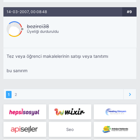
14-03-2007, 00:08:48
#9
bezirci38
Üyeliği durduruldu
Tez veya öğrenci makalelerinin satışı veya tanıtımı
bu sanırım
1
2
Seo