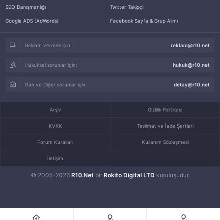
SEO Danışmanlığı
Twitter Takipçi
Google ADS (AdWords)
Facebook Sayfa & Grup Alımı
Reklam vermek için:
reklam@r10.net
Hukuksal sorunlar için:
hukuk@r10.net
Ban ve Diğer sorunlar için:
detay@r10.net
Arşiv
Gizlilik Politikası
KVKK
Teslimat ve İade Şartları
Forum Kuralları
Kullanım Sözleşmesi
İletişim
© 2005-2026
R10.Net
bir
Rokito Digital LTD
kuruluşudur.