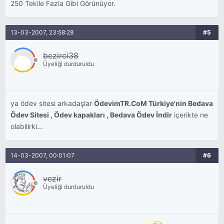
250 Tekile Fazla Gibi Görünüyor.
13-03-2007, 23:58:28
#5
bezirci38
Üyeliği durduruldu
ya ödev sitesi arkadaşlar
ÖdevimTR.CoM Türkiye'nin Bedava
Ödev Sitesi , Ödev kapakları , Bedava Ödev İndir
içerikte ne
olabilirki...
14-03-2007, 00:01:07
#6
vezir
Üyeliği durduruldu