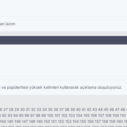
man lazım
ve popüleritesi yüksek kelimleri kullanarak açıklama oluşutuyoruz.
26
27
28
29
30
31
32
33
34
35
36
37
38
39
40
41
42
43
44
45
46
47
48
1
92
93
94
95
96
97
98
99
100
101
102
103
104
105
106
107
108
109
110
144
145
146
147
148
149
150
151
152
153
154
155
156
157
158
159
160
1