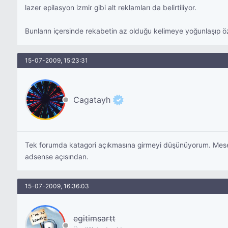
lazer epilasyon izmir gibi alt reklamları da belirtiliyor.
Bunların içersinde rekabetin az olduğu kelimeye yoğunlaşıp ö
15-07-2009, 15:23:31
Cagatayh
Tek forumda katagori açıkmasına girmeyi düşünüyorum. Mesel
adsense açısından.
15-07-2009, 16:36:03
egitimsartt