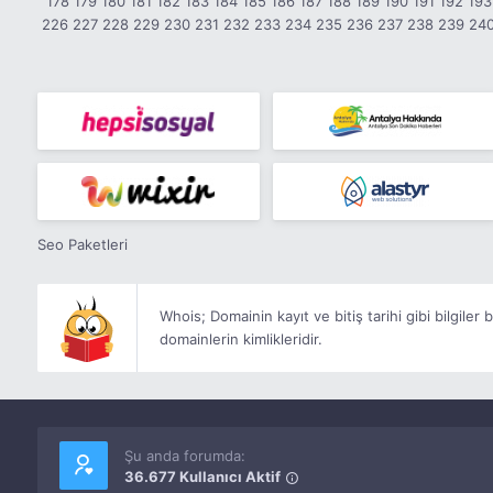
178
179
180
181
182
183
184
185
186
187
188
189
190
191
192
193
226
227
228
229
230
231
232
233
234
235
236
237
238
239
24
Seo Paketleri
Whois; Domainin kayıt ve bitiş tarihi gibi bilgiler 
domainlerin kimlikleridir.
Şu anda forumda:
36.677 Kullanıcı Aktif