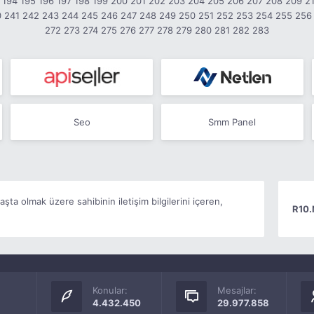
194
195
196
197
198
199
200
201
202
203
204
205
206
207
208
209
2
0
241
242
243
244
245
246
247
248
249
250
251
252
253
254
255
256
272
273
274
275
276
277
278
279
280
281
282
283
Seo
Smm Panel
başta olmak üzere sahibinin iletişim bilgilerini içeren,
R10.
Konular:
Mesajlar:
4.432.450
29.977.858