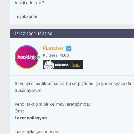
teşkil eder mi ?
Teşekkürler
15-07-2009, 12:37:30
FLetcher
Kurumsal PLUS
Siten iyi olmadıktan sonra bu serpiştirme işe yaramayacaktır
düşünüyorum.
Kendi taktiğim bir kelimeyi arattığımda;
Örn :
Lazer epilasyon
lazer epilasyon merkezi