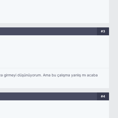
#3
ası girmeyi düşünüyorum. Ama bu çalışma yanlış mı acaba
#4