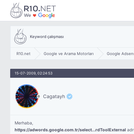
Keyword çalışması
R10.net
Google ve Arama Motorları
Google Adsen
15-07-2009, 02:24:53
Cagatayh
Merhaba,
https://adwords.google.com.tr/select...rdToolExternal
adre