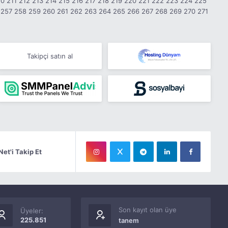
10
211
212
213
214
215
216
217
218
219
220
221
222
223
224
225
257
258
259
260
261
262
263
264
265
266
267
268
269
270
271
Takipçi satın al
Net'i Takip Et
Son kayıt olan üye
Üyeler:
225.851
tanem