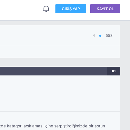
GIRIŞ YAP
KAYIT OL
4
553
●
#1
zde katagori açıklaması içine serpiştirdiğimizde bir sorun