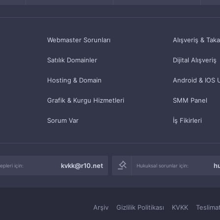
Webmaster Sorunları
Alışveriş & Tak
Satılık Domainler
Dijital Alışveriş
Hosting & Domain
Android & IOS 
Grafik & Kurgu Hizmetleri
SMM Panel
Sorum Var
İş Fikirleri
kvkk@r10.net
h
pleri için:
Hukuksal sorunlar için:
Arşiv
Gizlilik Politikası
KVKK
Teslimat