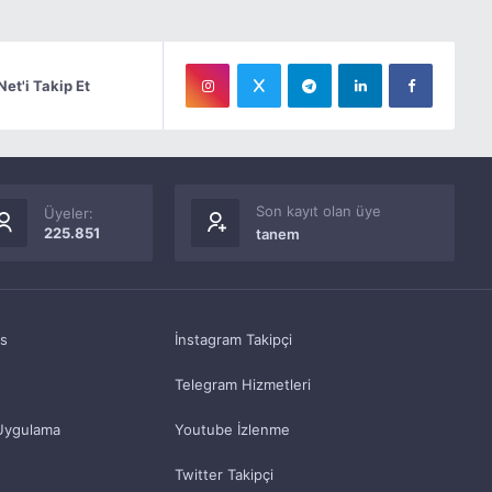
Net'i Takip Et
Son kayıt olan üye
Üyeler:
225.851
tanem
as
İnstagram Takipçi
Telegram Hizmetleri
Uygulama
Youtube İzlenme
Twitter Takipçi