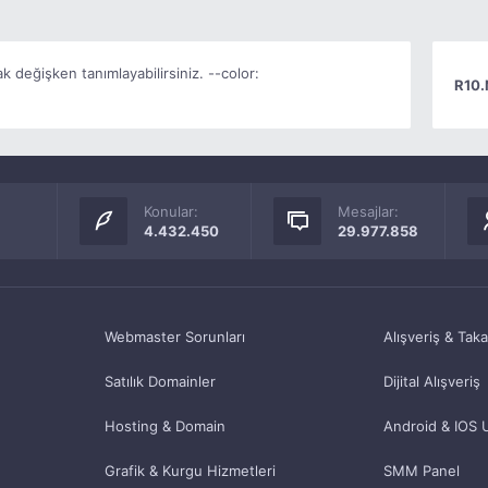
k değişken tanımlayabilirsiniz. --color:
R10.
Konular:
Mesajlar:
4.432.450
29.977.858
Webmaster Sorunları
Alışveriş & Tak
Satılık Domainler
Dijital Alışveriş
Hosting & Domain
Android & IOS 
Grafik & Kurgu Hizmetleri
SMM Panel