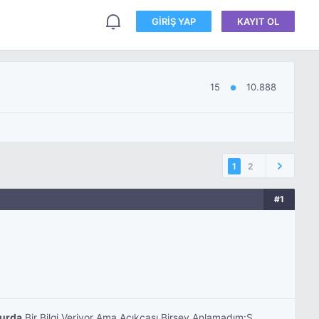
GIRIŞ YAP
KAYIT OL
15
10.888
●
1
2
#1
urda
Bir Bilgi Veriyor Ama Açıkçası Birşey Anlamadım:S