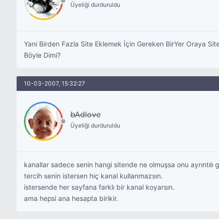
Üyeliği durduruldu
Yani Birden Fazla Site Eklemek İçin Gereken BirYer Oraya Si
Böyle Dimi?
10-03-2007, 15:32:27
bAdlove
Üyeliği durduruldu
kanallar sadece senin hangi sitende ne olmuşsa onu ayrıntılı g
tercih senin istersen hiç kanal kullanmazsın.
istersende her sayfana farklı bir kanal koyarsın.
ama hepsi ana hesapta birikir.