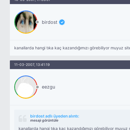
birdost
kanallarda hangi tıka kaç kazandığımızı görebiliyor muyuz site
11-03-2007, 13:41:19
eezgu
birdost adlı üyeden alıntı:
mesajı görüntüle
kanallarda hangi tıka kaç kazandığımızı görebiliyor muyuz si