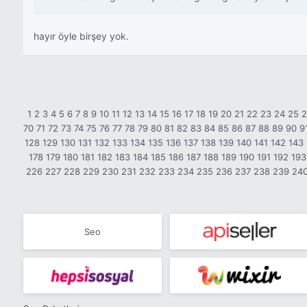
hayır öyle birşey yok.
1
2
3
4
5
6
7
8
9
10
11
12
13
14
15
16
17
18
19
20
21
22
23
24
25
70
71
72
73
74
75
76
77
78
79
80
81
82
83
84
85
86
87
88
89
90
9
128
129
130
131
132
133
134
135
136
137
138
139
140
141
142
143
178
179
180
181
182
183
184
185
186
187
188
189
190
191
192
193
226
227
228
229
230
231
232
233
234
235
236
237
238
239
24
Seo