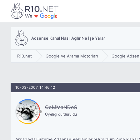
Adsense Kanal Nasıl Açılır Ne İşe Yarar
R10.net
Google ve Arama Motorları
Google Adsen
10-03-2007, 14:46:42
CoMMaNDoS
Üyeliği durduruldu
Arkadaşlar Siteme Adsense Reklamlarını Koydum Ama Kanal Ol