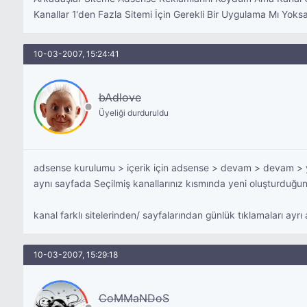
Kanallar 1'den Fazla Sitemi İçin Gerekli Bir Uygulama Mı Yoks
10-03-2007, 15:24:41
bAdlove
Üyeliği durduruldu
adsense kurulumu > içerik için adsense > devam > devam > ye
aynı sayfada Seçilmiş kanallarınız kısmında yeni oluşturduğu
kanal farklı sitelerinden/ sayfalarından günlük tıklamaları ayrı 
10-03-2007, 15:29:18
CoMMaNDoS