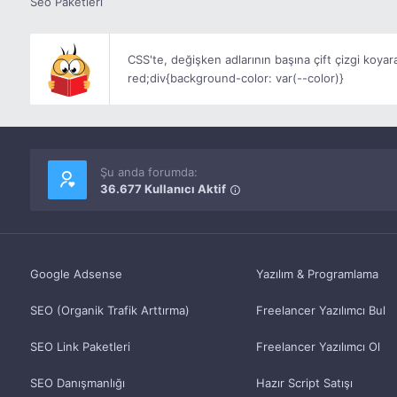
Seo Paketleri
CSS'te, değişken adlarının başına çift çizgi koyara
red;div{background-color: var(--color)}
Şu anda forumda:
36.677 Kullanıcı Aktif
Google Adsense
Yazılım & Programlama
SEO (Organik Trafik Arttırma)
Freelancer Yazılımcı Bul
SEO Link Paketleri
Freelancer Yazılımcı Ol
SEO Danışmanlığı
Hazır Script Satışı