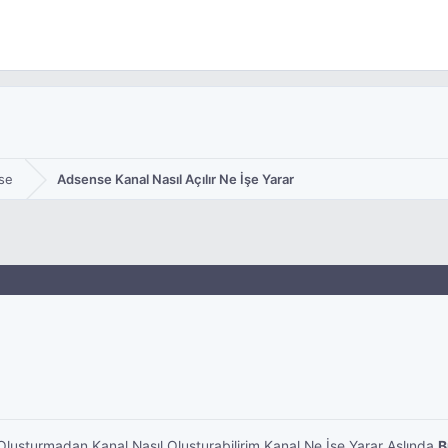
se
Adsense Kanal Nasıl Açılır Ne İşe Yarar
uşturmadan Kanal Nasıl Oluşturabilirim Kanal Ne İşe Yarar Aslında
B