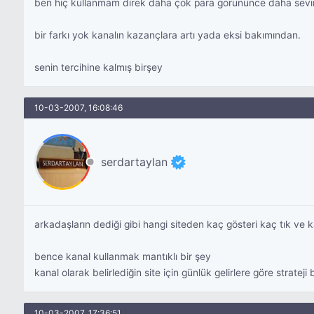
ben hiç kullanmam direk daha çok para görününce daha sevin
bir farkı yok kanalın kazançlara artı yada eksi bakımından.
senin tercihine kalmış birşey
10-03-2007, 16:08:46
serdartaylan
arkadaşların dediği gibi hangi siteden kaç gösteri kaç tık ve
bence kanal kullanmak mantıklı bir şey
kanal olarak belirlediğin site için günlük gelirlere göre strateji b
10-03-2007, 17:36:51