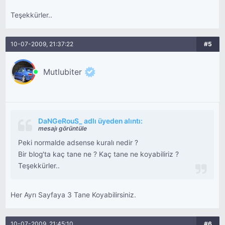
Teşekkürler..
10-07-2009, 21:37:22
#5
Mutlubiter
DaNGeRouS_ adlı üyeden alıntı:
mesajı görüntüle
Peki normalde adsense kuralı nedir ?
Bir blog'ta kaç tane ne ? Kaç tane ne koyabiliriz ?
Teşekkürler..
Her Ayrı Sayfaya 3 Tane Koyabilirsiniz.
10-07-2009, 21:45:10
#6