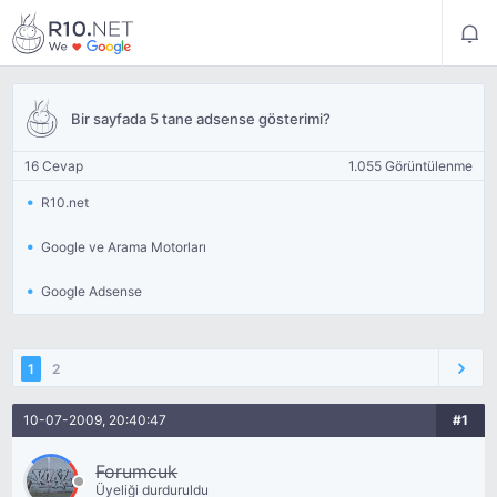
Bir sayfada 5 tane adsense gösterimi?
16 Cevap
1.055 Görüntülenme
R10.net
Google ve Arama Motorları
Google Adsense
1
2
10-07-2009, 20:40:47
#1
Forumcuk
Üyeliği durduruldu