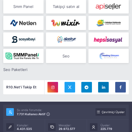
Smm Panel
Takipçi satın al
Seo
Seo Paketleri
R10.Net'i Takip Et
Şu anda forumda:
Çevrimiçi Üyeler
7.731 Kullanıcı Aktif
Konular:
Mesajlar:
Üyeler:
4.431.535
29.972.577
225.779