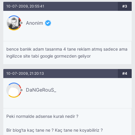
10-07-2009, 20:55:41
#3
Anonim
bence banlık adam tasarıma 4 tane reklam atmış sadece ama
ingilizce site tabi google gormezden geliyor
10-07-2009, 21:20:13
#4
DaNGeRouS_
Peki normalde adsense kuralı nedir ?
Bir blog'ta kaç tane ne ? Kaç tane ne koyabiliriz ?