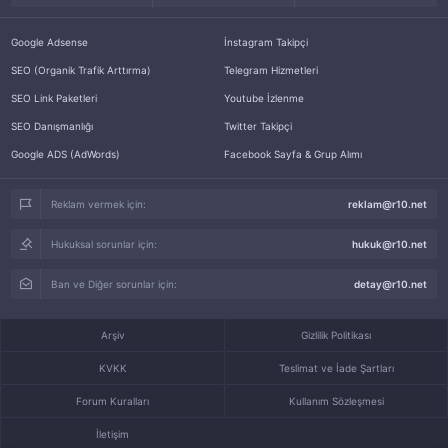
Google Adsense
İnstagram Takipçi
SEO (Organik Trafik Arttırma)
Telegram Hizmetleri
SEO Link Paketleri
Youtube İzlenme
SEO Danışmanlığı
Twitter Takipçi
Google ADS (AdWords)
Facebook Sayfa & Grup Alımı
Reklam vermek için:
reklam@r10.net
Hukuksal sorunlar için:
hukuk@r10.net
Ban ve Diğer sorunlar için:
detay@r10.net
Arşiv
Gizlilik Politikası
KVKK
Teslimat ve İade Şartları
Forum Kuralları
Kullanım Sözleşmesi
İletişim