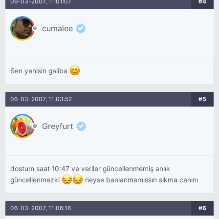
06-03-2007, 11:01:07
#4
cumalee
Sen yenisin galiba
06-03-2007, 11:03:52
#5
Greyfurt
dostum saat 10:47 ve veriler güncellenmemiş anlık
güncellenmezki
neyse banlanmamıssın sıkma canını
06-03-2007, 11:06:16
#6