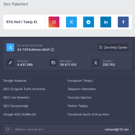
Seo Paketleri
R10.Net'i Takip Et
Şu anda forumda:
Çevrimiçi Üyeler
43.735 Kullanıcı Aktif
Konular:
Mesajlar:
Üyeler:
4.431.266
29.971.103
225.763
Google Adsense
İnstagram Takipçi
SEO (Organik Trafik Arttırma)
Telegram Hizmetleri
SEO Link Paketleri
Youtube İzlenme
SEO Danışmanlığı
Twitter Takipçi
Google ADS (AdWords)
Facebook Sayfa & Grup Alımı
Reklam vermek için:
reklam@r10.net