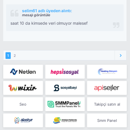
selim61 adlı üyeden alıntı:
mesajı görüntüle
saat 10 da kimsede veri olmuyor malesef
1
2
Seo
Takipçi satın al
Smm Panel