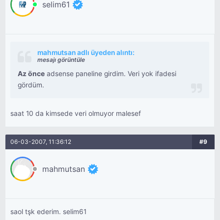
selim61
mahmutsan adlı üyeden alıntı:
mesajı görüntüle
Az önce
adsense paneline girdim. Veri yok ifadesi
gördüm.
saat 10 da kimsede veri olmuyor malesef
06-03-2007, 11:36:12
#9
mahmutsan
saol tşk ederim. selim61