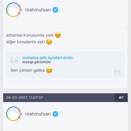
mahmutsan
adsense konusunda yeni
diğer konularda eski
cumalee adlı üyeden alıntı:
mesajı görüntüle
Sen yenisin galiba
06-03-2007, 11:07:37
#7
mahmutsan