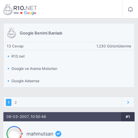
Google Benimi Banladı
13 Cevap
1.230 Görüntülenme
R10.net
Google ve Arama Motorları
Google Adsense
1
2
06-03-2007, 10:50:46
#1
mahmutsan