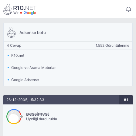
Adsense botu
4 Cevap
1.552 Görüntülenme
R10.net
Google ve Arama Motorları
Google Adsense
26-12-2005, 15:32:33
#1
pessimyst
Üyeliği durduruldu