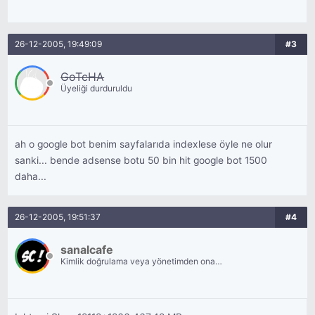
26-12-2005, 19:49:09
#3
GoTcHA
Üyeliği durduruldu
ah o google bot benim sayfalarıda indexlese öyle ne olur
sanki... bende adsense botu 50 bin hit google bot 1500
daha...
26-12-2005, 19:51:37
#4
sanalcafe
Kimlik doğrulama veya yönetimden onay
bekliyor.