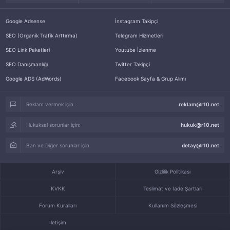
Google Adsense
İnstagram Takipçi
SEO (Organik Trafik Arttırma)
Telegram Hizmetleri
SEO Link Paketleri
Youtube İzlenme
SEO Danışmanlığı
Twitter Takipçi
Google ADS (AdWords)
Facebook Sayfa & Grup Alımı
Reklam vermek için:
reklam@r10.net
Hukuksal sorunlar için:
hukuk@r10.net
Ban ve Diğer sorunlar için:
detay@r10.net
Arşiv
Gizlilik Politikası
KVKK
Teslimat ve İade Şartları
Forum Kuralları
Kullanım Sözleşmesi
İletişim