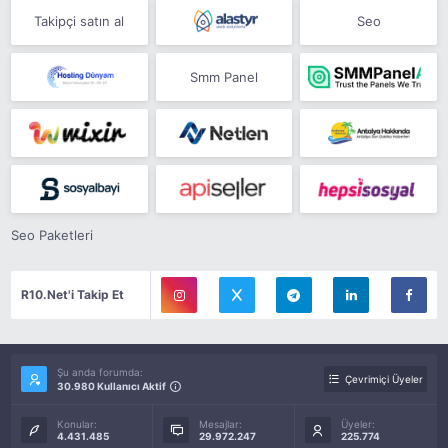
Takipçi satın al
Seo
Smm Panel
Seo Paketleri
R10.Net'i Takip Et
Şu anda forumda:
Çevrimiçi Üyeler
30.980 Kullanıcı Aktif
Konular:
Mesajlar:
Üyeler:
4.431.485
29.972.247
225.774