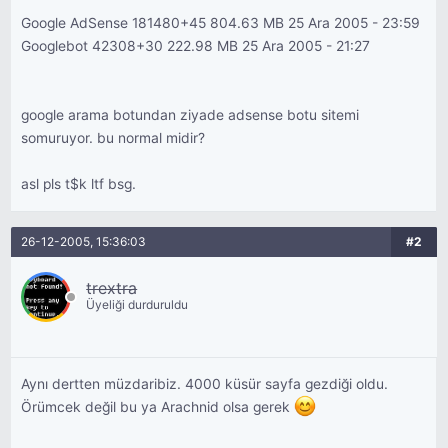
Google AdSense 181480+45 804.63 MB 25 Ara 2005 - 23:59
Googlebot 42308+30 222.98 MB 25 Ara 2005 - 21:27
google arama botundan ziyade adsense botu sitemi
somuruyor. bu normal midir?
asl pls t$k ltf bsg.
26-12-2005, 15:36:03
#2
trextra
Üyeliği durduruldu
Aynı dertten müzdaribiz. 4000 küsür sayfa gezdiği oldu.
Örümcek değil bu ya Arachnid olsa gerek