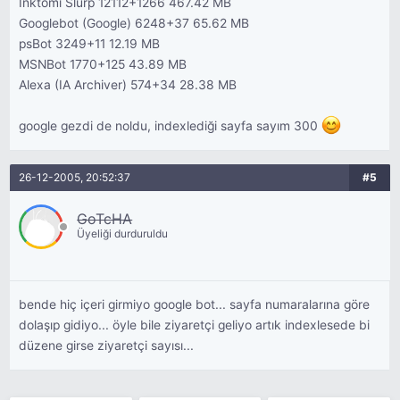
Inktomi Slurp 12112+1266 467.42 MB
Googlebot (Google) 6248+37 65.62 MB
psBot 3249+11 12.19 MB
MSNBot 1770+125 43.89 MB
Alexa (IA Archiver) 574+34 28.38 MB
google gezdi de noldu, indexlediği sayfa sayım 300
26-12-2005, 20:52:37
#5
GoTcHA
Üyeliği durduruldu
bende hiç içeri girmiyo google bot... sayfa numaralarına göre
dolaşıp gidiyo... öyle bile ziyaretçi geliyo artık indexlesede bi
düzene girse ziyaretçi sayısı...