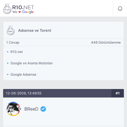
Adsense ve Torent
1 Cevap
446 Görüntülenme
R10.net
Google ve Arama Motorları
Google Adsense
12-06-2009, 13:49:55
#1
BReeD