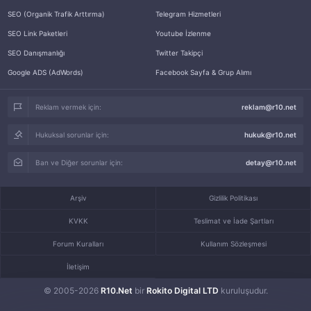
SEO (Organik Trafik Arttırma)
Telegram Hizmetleri
SEO Link Paketleri
Youtube İzlenme
SEO Danışmanlığı
Twitter Takipçi
Google ADS (AdWords)
Facebook Sayfa & Grup Alımı
Reklam vermek için:
reklam@r10.net
Hukuksal sorunlar için:
hukuk@r10.net
Ban ve Diğer sorunlar için:
detay@r10.net
Arşiv
Gizlilik Politikası
KVKK
Teslimat ve İade Şartları
Forum Kuralları
Kullanım Sözleşmesi
İletişim
© 2005-2026
R10.Net
bir
Rokito Digital LTD
kuruluşudur.