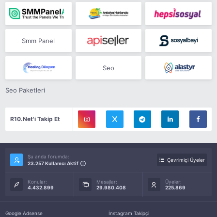
Smm Panel
Seo
Seo Paketleri
R10.Net'i Takip Et
Şu anda forumda:
Çevrimiçi Üyeler
23.257 Kullanıcı Aktif
Konular:
Mesajlar:
Üyeler:
4.432.899
29.980.408
225.869
Google Adsense
İnstagram Takipçi