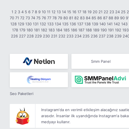
1
2
3
4
5
6
7
8
9
10
11
12
13
14
15
16
17
18
19
20
21
22
23
24
25
70
71
72
73
74
75
76
77
78
79
80
81
82
83
84
85
86
87
88
89
90
9
128
129
130
131
132
133
134
135
136
137
138
139
140
141
142
143
178
179
180
181
182
183
184
185
186
187
188
189
190
191
192
193
226
227
228
229
230
231
232
233
234
235
236
237
238
239
24
Smm Panel
Seo Paketleri
Instagram'da en verimli etkileşim alacağınız saat
arasıdır. İnsanlar ilk uyandığında Instagram'a baka
medyayı kullanır.