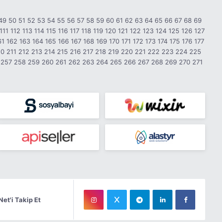
49
50
51
52
53
54
55
56
57
58
59
60
61
62
63
64
65
66
67
68
69
111
112
113
114
115
116
117
118
119
120
121
122
123
124
125
126
127
61
162
163
164
165
166
167
168
169
170
171
172
173
174
175
176
177
10
211
212
213
214
215
216
217
218
219
220
221
222
223
224
225
257
258
259
260
261
262
263
264
265
266
267
268
269
270
271
Net'i Takip Et