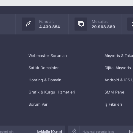
Konular:
Mesajlar:
4.430.854
29.968.889
Webmaster Sorunları
Alışveriş & Tak
Satılık Domainler
Dijital Alışveriş
Hosting & Domain
Android & IOS 
Grafik & Kurgu Hizmetleri
SMM Panel
Sorum Var
İş Fikirleri
kvkk@r10.net
h
pleri için:
Hukuksal sorunlar için: