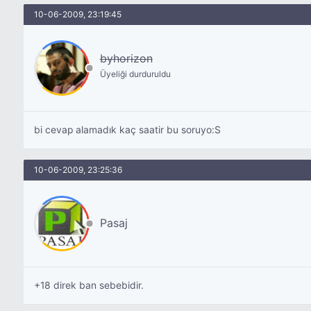
10-06-2009, 23:19:45
byhorizon
Üyeliği durduruldu
bi cevap alamadık kaç saatir bu soruyo:S
10-06-2009, 23:25:36
Pasaj
+18 direk ban sebebidir.