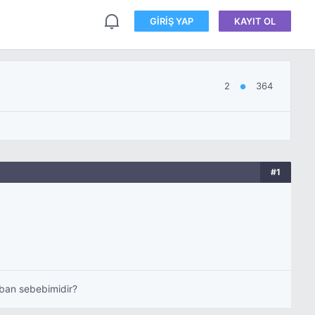
GIRIŞ YAP
KAYIT OL
2
364
●
#1
 ban sebebimidir?