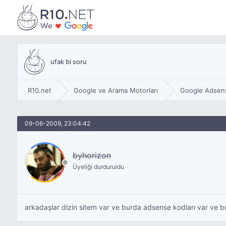
ufak bi soru
R10.net
Google ve Arama Motorları
Google Adsen
09-06-2009, 23:04:42
byhorizon
Üyeliği durduruldu
arkadaşlar dizin sitem var ve burda adsense kodları var ve b