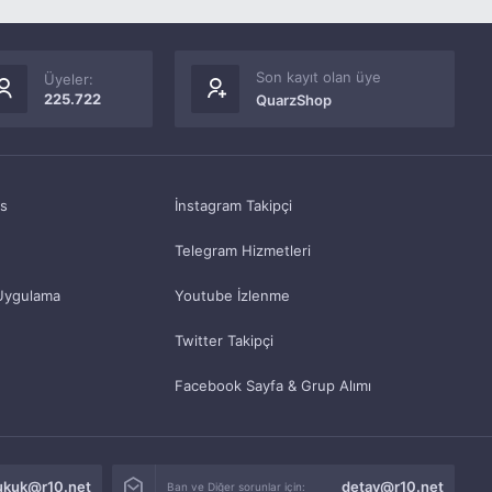
Son kayıt olan üye
Üyeler:
225.722
QuarzShop
as
İnstagram Takipçi
Telegram Hizmetleri
Uygulama
Youtube İzlenme
Twitter Takipçi
Facebook Sayfa & Grup Alımı
ukuk@r10.net
detay@r10.net
Ban ve Diğer sorunlar için: