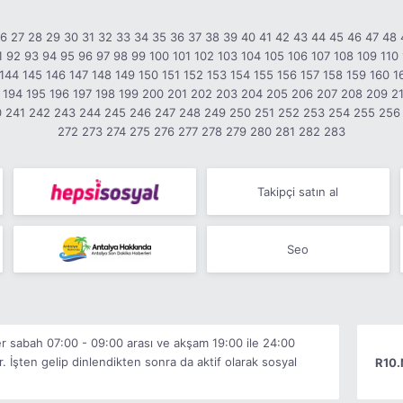
26
27
28
29
30
31
32
33
34
35
36
37
38
39
40
41
42
43
44
45
46
47
48
1
92
93
94
95
96
97
98
99
100
101
102
103
104
105
106
107
108
109
110
144
145
146
147
148
149
150
151
152
153
154
155
156
157
158
159
160
1
194
195
196
197
198
199
200
201
202
203
204
205
206
207
208
209
2
0
241
242
243
244
245
246
247
248
249
250
251
252
253
254
255
256
272
273
274
275
276
277
278
279
280
281
282
283
Takipçi satın al
Seo
ler sabah 07:00 - 09:00 arası ve akşam 19:00 ile 24:00
r. İşten gelip dinlendikten sonra da aktif olarak sosyal
R10.