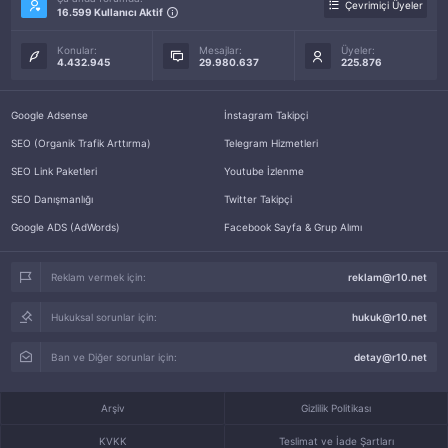
Çevrimiçi Üyeler
16.599 Kullanıcı Aktif
Konular:
Mesajlar:
Üyeler:
4.432.945
29.980.637
225.876
Google Adsense
İnstagram Takipçi
SEO (Organik Trafik Arttırma)
Telegram Hizmetleri
SEO Link Paketleri
Youtube İzlenme
SEO Danışmanlığı
Twitter Takipçi
Google ADS (AdWords)
Facebook Sayfa & Grup Alımı
Reklam vermek için:
reklam@r10.net
Hukuksal sorunlar için:
hukuk@r10.net
Ban ve Diğer sorunlar için:
detay@r10.net
Arşiv
Gizlilik Politikası
KVKK
Teslimat ve İade Şartları