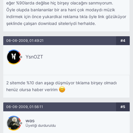
eğer %90larda değilse hiç birşey olacağını sanmıyorum.
Öyle olupda banlananlar bir ara hani çok modaydı müzik
indirmek için önce yukardkai reklama tıkla öyle link gözüküyor
şeklinde çalışan download siteleriydi herhalde.
06-06-2009, 01:49:21
#4
YsnOZT
2 sitemde %10 dan aşagı düşmüyor tıklama birşey olmadı
henüz olursa haber veririm
06-06-2009, 01:56:11
#5
was
Üyeliği durduruldu