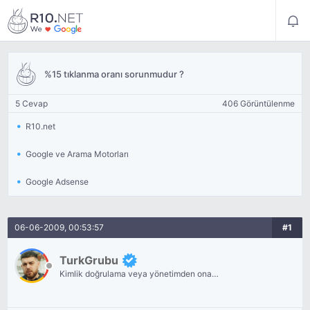
%15 tıklanma oranı sorunmudur ?
5 Cevap
406 Görüntülenme
R10.net
Google ve Arama Motorları
Google Adsense
06-06-2009, 00:53:57
#1
TurkGrubu
Kimlik doğrulama veya yönetimden onay
bekliyor.