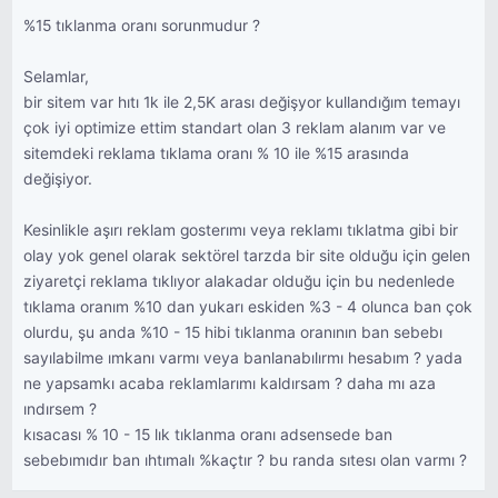
%15 tıklanma oranı sorunmudur ?
Selamlar,
bir sitem var hıtı 1k ile 2,5K arası değişyor kullandığım temayı
çok iyi optimize ettim standart olan 3 reklam alanım var ve
sitemdeki reklama tıklama oranı % 10 ile %15 arasında
değişiyor.
Kesinlikle aşırı reklam gosterımı veya reklamı tıklatma gibi bir
olay yok genel olarak sektörel tarzda bir site olduğu için gelen
ziyaretçi reklama tıklıyor alakadar olduğu için bu nedenlede
tıklama oranım %10 dan yukarı eskiden %3 - 4 olunca ban çok
olurdu, şu anda %10 - 15 hibi tıklanma oranının ban sebebı
sayılabilme ımkanı varmı veya banlanabılırmı hesabım ? yada
ne yapsamkı acaba reklamlarımı kaldırsam ? daha mı aza
ındırsem ?
kısacası % 10 - 15 lık tıklanma oranı adsensede ban
sebebımıdır ban ıhtımalı %kaçtır ? bu randa sıtesı olan varmı ?