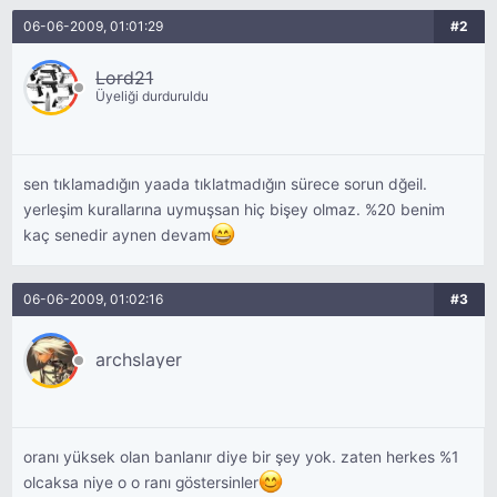
06-06-2009, 01:01:29
#2
Lord21
Üyeliği durduruldu
sen tıklamadığın yaada tıklatmadığın sürece sorun dğeil.
yerleşim kurallarına uymuşsan hiç bişey olmaz. %20 benim
kaç senedir aynen devam
06-06-2009, 01:02:16
#3
archslayer
oranı yüksek olan banlanır diye bir şey yok. zaten herkes %1
olcaksa niye o o ranı göstersinler