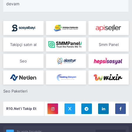
devam
Takipçi satın al
Smm Panel
Seo
Seo Paketleri
R10.Net'i Takip Et
Şu anda forumda: