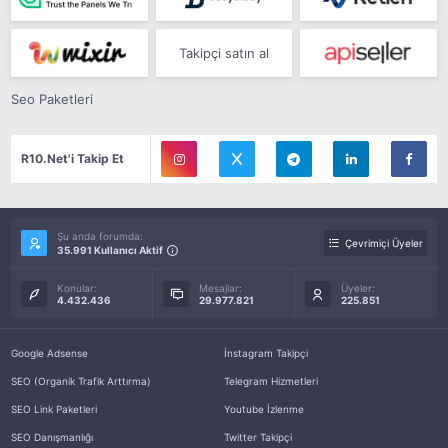
Takipçi satın al
Seo Paketleri
R10.Net'i Takip Et
Şu anda forumda:
Çevrimiçi Üyeler
35.991 Kullanıcı Aktif
Konular:
Mesajlar:
Üyeler:
4.432.436
29.977.821
225.851
Google Adsense
İnstagram Takipçi
SEO (Organik Trafik Arttırma)
Telegram Hizmetleri
SEO Link Paketleri
Youtube İzlenme
SEO Danışmanlığı
Twitter Takipçi