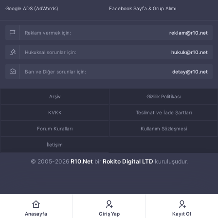
Google ADS (AdWords)
Facebook Sayfa & Grup Alımı
Reklam vermek için:
reklam@r10.net
Hukuksal sorunlar için:
hukuk@r10.net
Ban ve Diğer sorunlar için:
detay@r10.net
Arşiv
Gizlilik Politikası
KVKK
Teslimat ve İade Şartları
Forum Kuralları
Kullanım Sözleşmesi
İletişim
© 2005-2026
R10.Net
bir
Rokito Digital LTD
kuruluşudur.
Anasayfa
Giriş Yap
Kayıt Ol