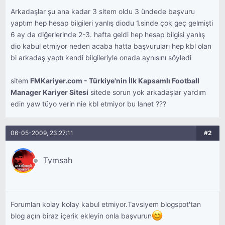
Arkadaşlar şu ana kadar 3 sitem oldu 3 ündede başvuru
yaptım hep hesap bilgileri yanlış diodu 1.sinde çok geç gelmişti
6 ay da diğerlerinde 2-3. hafta geldi hep hesap bilgisi yanlış
dio kabul etmiyor neden acaba hatta başvuruları hep kbl olan
bi arkadaş yaptı kendi bilgileriyle onada aynısını söyledi
sitem
FMKariyer.com - Türkiye'nin İlk Kapsamlı Football
Manager Kariyer Sitesi
sitede sorun yok arkadaşlar yardım
edin yaw tüyo verin nie kbl etmiyor bu lanet ???
06-05-2009, 23:27:11
#2
Tymsah
Forumları kolay kolay kabul etmiyor.Tavsiyem blogspot'tan
blog açın biraz içerik ekleyin onla başvurun