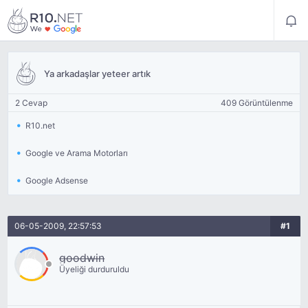
Ya arkadaşlar yeteer artık
2 Cevap
409 Görüntülenme
R10.net
Google ve Arama Motorları
Google Adsense
06-05-2009, 22:57:53
#1
goodwin
Üyeliği durduruldu