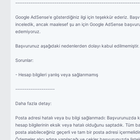
------------------------------------------------------------------
Google AdSense'e gösterdiğiniz ilgi için teşekkür ederiz. Baş
inceledik, ancak maalesef şu an için Google AdSense başvur
edemiyoruz.
Başvurunuz aşağıdaki nedenlerden dolayı kabul edilmemiştir.
Sorunlar:
- Hesap bilgileri yanlış veya sağlanmamış
---------------------
Daha fazla detay:
Posta adresi hatalı veya bu bilgi sağlanmadı: Başvurunuzda ku
hesap bilgilerinin eksik veya hatalı olduğunu saptadık. Tüm b
posta alabileceğiniz geçerli ve tam bir posta adresi içermelidir
Ödemeler alıcı adına yapılacağı ve çekler başvurunuzda liste