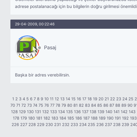
adrese postalanacağı için bu bilgilerin doğru girilmesi önemlidi
29-04-2009, 00:22:46
Pasaj
Başka bir adres verebilirsin.
1
2
3
4
5
6
7
8
9
10
11
12
13
14
15
16
17
18
19
20
21
22
23
24
25
70
71
72
73
74
75
76
77
78
79
80
81
82
83
84
85
86
87
88
89
90
9
128
129
130
131
132
133
134
135
136
137
138
139
140
141
142
143
178
179
180
181
182
183
184
185
186
187
188
189
190
191
192
193
226
227
228
229
230
231
232
233
234
235
236
237
238
239
24