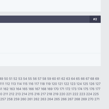
#2
49
50
51
52
53
54
55
56
57
58
59
60
61
62
63
64
65
66
67
68
69
111
112
113
114
115
116
117
118
119
120
121
122
123
124
125
126
127
61
162
163
164
165
166
167
168
169
170
171
172
173
174
175
176
177
10
211
212
213
214
215
216
217
218
219
220
221
222
223
224
225
257
258
259
260
261
262
263
264
265
266
267
268
269
270
271