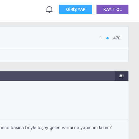
GIRIŞ YAP
KAYIT OL
1
470
●
#1
a önce başına böyle bişey gelen varmı ne yapmam lazım?