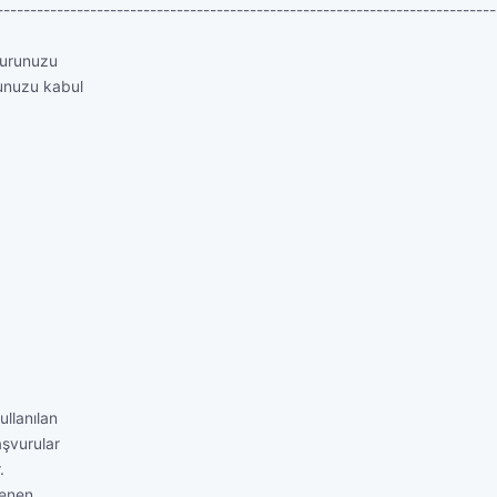
---------------------------------------------------------------------------
vurunuzu
unuzu kabul
llanılan
aşvurular
.
lenen