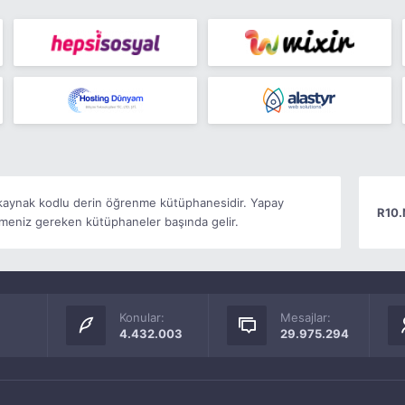
k kaynak kodlu derin öğrenme kütüphanesidir. Yapay
R10.
meniz gereken kütüphaneler başında gelir.
Konular:
Mesajlar:
4.432.003
29.975.294