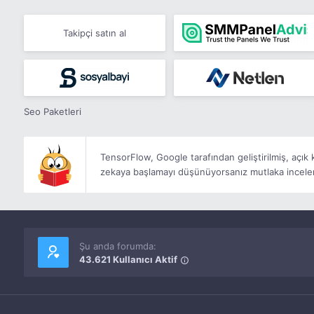
Takipçi satın al
Seo Paketleri
TensorFlow, Google tarafından geliştirilmiş, açı
zekaya başlamayı düşünüyorsanız mutlaka incele
Şu anda forumda:
43.621 Kullanıcı Aktif