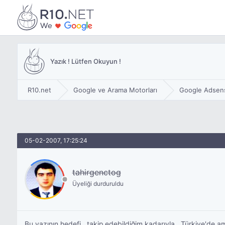
Yazık ! Lütfen Okuyun !
R10.net
Google ve Arama Motorları
Google Adsen
05-02-2007, 17:25:24
tahirgenctog
Üyeliği durduruldu
Bu yazının hedefi , takip edebildiğim kadarıyla , Türkiye'de 