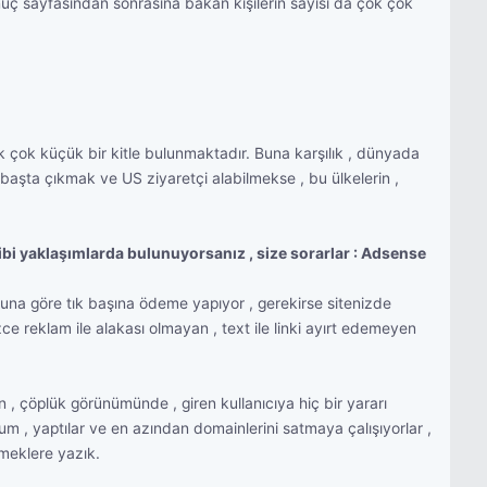
ç sayfasından sonrasına bakan kişilerin sayısı da çok çok
k çok küçük bir kitle bulunmaktadır. Buna karşılık , dünyada
 başta çıkmak ve US ziyaretçi alabilmekse , bu ülkelerin ,
 gibi yaklaşımlarda bulunuyorsanız , size sorarlar : Adsense
una göre tık başına ödeme yapıyor , gerekirse sitenizde
zce reklam ile alakası olmayan , text ile linki ayırt edemeyen
 , çöplük görünümünde , giren kullanıcıya hiç bir yararı
 , yaptılar ve en azından domainlerini satmaya çalışıyorlar ,
emeklere yazık.