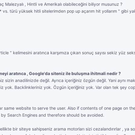
ç Malezyalı , Hintli ve Amerikalı olabileceğini biliyor musunuz ?
* vs. türü yüksek hitli sitelerimden pop up açarım hit yollarım " gibi y
icle " kelimesini aratınca karşımıza çıkan sonuç sayısı sekiz yüz seksen
imeyi aratınca , Google'da siteniz ile buluşma ihitmali nedir ?
izin anadilinizde değil. Ayrıca içeriğiniz özgün değil. Yani aynı makale
niz yok. Backlinkleriniz yok. Özgün içeriğiniz yok. Var olan tek şey c
 same website to serve the user. Also if contents of one page on the i
g by Search Engines and therefore should be avoided.
özellikte bir siteye sahipseniz arama motorları sizi cezalandırırlar , y