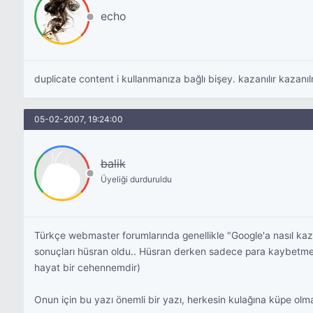
echo
duplicate content i kullanmanıza bağlı bişey. kazanılır kazanı
05-02-2007, 19:24:00
balik
Üyeliği durduruldu
Türkçe webmaster forumlarında genellikle "Google'a nasıl kazık
sonuçları hüsran oldu.. Hüsran derken sadece para kaybetmekt
hayat bir cehennemdir)
Onun için bu yazı önemli bir yazı, herkesin kulağına küpe olmas