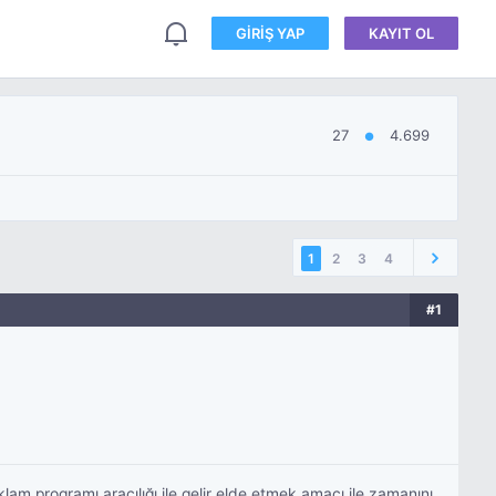
GIRIŞ YAP
KAYIT OL
27
4.699
●
1
2
3
4
#1
lam programı aracılığı ile gelir elde etmek amacı ile zamanını ,