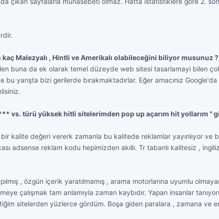
çıkan sayfalarla münasebeti olmaz. Hatta istatistiklere göre 2. sonu
rdir.
 kaç Malezyalı , Hintli ve Amerikalı olabileceğini biliyor musunuz ?
 bilen buna da ek olarak temel düzeyde web sitesi tasarlamayi bilen ço
e bu yarışta bizi gerilerde bırakmaktadırlar. Eğer amacınız Google'da
isiniz.
***** vs. türü yüksek hitli sitelerimden pop up açarım hit yollarım "
ir kalite değeri vererk zamanla bu kalitede reklamlar yayınlıyor ve b
ası adsense reklam kodu hepimizden akıllı. Tr tabanlı kalitesiz , ingili
apılmış , özgün içerik yaratılmamış , arama motorlarına uyumlu olmayan
tmeye çalışmak tam anlamıyla zaman kaybıdır. Yapan insanlar tanıyorum
settiğim sitelerden yüzlerce gördüm. Boşa giden paralara , zamana ve 