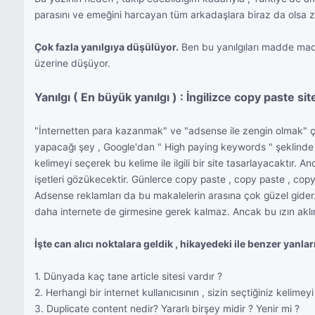
parasını ve emeğini harcayan tüm arkadaşlara biraz da olsa za
Çok fazla yanılgıya düşülüyor.
Ben bu yanılgıları madde madd
üzerine düşüyor.
Yanılgı ( En büyük yanılgı ) : İngilizce copy paste si
"İnternetten para kazanmak" ve "adsense ile zengin olmak" çerç
yapacağı şey , Google'dan " High paying keywords " şeklinde b
kelimeyi seçerek bu kelime ile ilgili bir site tasarlayacaktır. 
işetleri gözükecektir. Günlerce copy paste , copy paste , cop
Adsense reklamları da bu makalelerin arasına çok güzel gider.
daha internete de girmesine gerek kalmaz. Ancak bu ızın aklın
İşte can alıcı noktalara geldik , hikayedeki ile benzer yan
1. Dünyada kaç tane article sitesi vardır ?
2. Herhangi bir internet kullanıcısının , sizin seçtiğiniz kelimey
3. Duplicate content nedir? Yararlı birşey midir ? Yenir mi ?