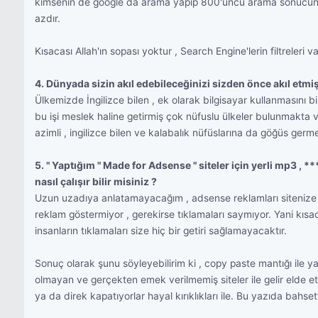
kimsenin de google da arama yapıp 800'üncü arama sonucunda 
azdır.
Kısacası Allah'ın sopası yoktur , Search Engine'lerin filtreleri va
4. Dünyada sizin akıl edebileceğinizi sizden önce akıl etmiş
Ülkemizde İngilizce bilen , ek olarak bilgisayar kullanmasını
bu işi meslek haline getirmiş çok nüfuslu ülkeler bulunmakta v
azimli , ingilizce bilen ve kalabalık nüfüslarına da göğüs germel
5. " Yaptığım " Made for Adsense " siteler için yerli mp3 , 
nasıl çalışır bilir misiniz ?
Uzun uzadıya anlatamayacağım , adsense reklamları sitenize b
reklam göstermiyor , gerekirse tıklamaları saymıyor. Yani kısac
insanların tıklamaları size hiç bir getiri sağlamayacaktır.
Sonuç olarak şunu söyleyebilirim ki , copy paste mantığı ile y
olmayan ve gerçekten emek verilmemiş siteler ile gelir elde e
ya da direk kapatıyorlar hayal kırıklıkları ile. Bu yazıda bah