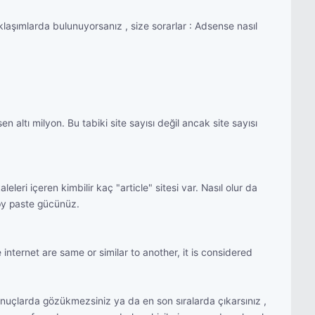
aklaşımlarda bulunuyorsanız , size sorarlar : Adsense nasıl
 altı milyon. Bu tabiki site sayısı değil ancak site sayısı
leri içeren kimbilir kaç "article" sitesi var. Nasıl olur da
opy paste gücünüz.
nternet are same or similar to another, it is considered
a sonuçlarda gözükmezsiniz ya da en son sıralarda çıkarsınız ,