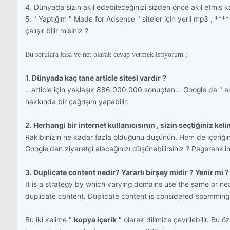
4. Dünyada sizin akıl edebileceğinizi sizden önce akıl etmiş ka
5. " Yaptığım " Made for Adsense " siteler için yerli mp3 , ****
çalışır bilir misiniz ?
Bu sorulara kısa ve net olarak cevap vermek istiyorum ;
1. Dünyada kaç tane article sitesi vardır ?
...article için yaklaşık 886.000.000 sonuçtan... Google da " art
hakkında bir çağrışım yapabilir.
2. Herhangi bir internet kullanıcısının , sizin seçtiğiniz kel
Rakibinizin ne kadar fazla olduğunu düşünün. Hem de içeriğiniz s
Google'dan ziyaretçi alacağınızı düşünebilirsiniz ? Pagerank'i
3. Duplicate content nedir? Yararlı birşey midir ? Yenir mi ?
It is a strategy by which varying domains use the same or near
duplicate content. Duplicate content is considered spammin
Bu iki kelime "
kopya içerik
" olarak dilimize çevrilebilir. Bu 