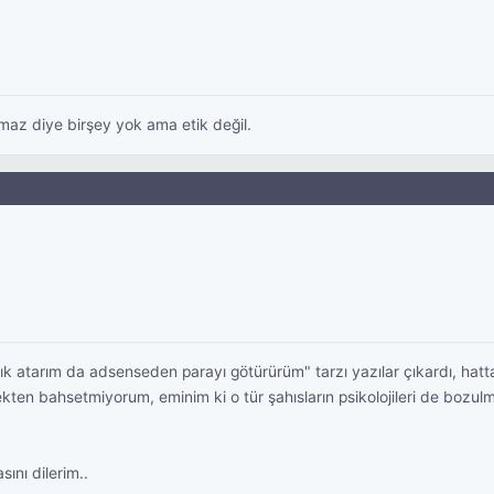
lmaz diye birşey yok ama etik değil.
 atarım da adsenseden parayı götürürüm" tarzı yazılar çıkardı, hatta b
en bahsetmiyorum, eminim ki o tür şahısların psikolojileri de bozulm
ını dilerim..