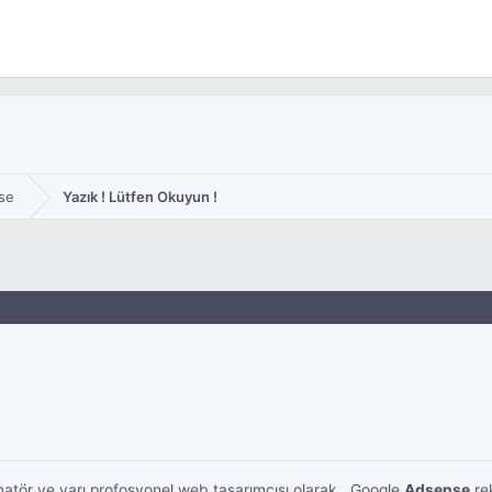
se
Yazık ! Lütfen Okuyun !
amatör ve yarı profosyonel web tasarımcısı olarak , Google
Adsense
rek