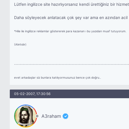
Lütfen ingilizce site hazırlıyorsanız kendi ürettiğiniz bir hizmeti
Daha söyleyecek anlatacak çok şey var ama en azından acil 
*Hile ile ingilizce reklamlar göstererek para kazanan ı bu yazıdan muaf tutuyorum.
(Alıntıdır)
-------------------------------------------------------------------------------
evet arkadaşlar siz bunlara katılıyormusunuz bence çok doğru..
05-02-2007, 17:30:56
A3raham