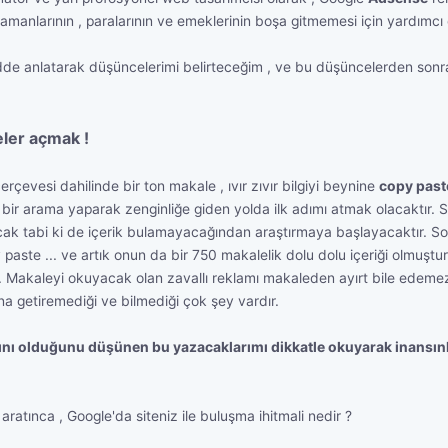
manlarının , paralarının ve emeklerinin boşa gitmemesi için yardımcı 
e anlatarak düşüncelerimi belirteceğim , ve bu düşüncelerden sonra 
teler açmak !
evesi dahilinde bir ton makale , ıvır zıvır bilgiyi beynine
copy past
ir arama yaparak zenginliğe giden yolda ilk adımı atmak olacaktır. S
Ancak tabi ki de içerik bulamayacağından araştırmaya başlayacaktır. Sonr
y paste ... ve artık onun da bir 750 makalelik dolu dolu içeriği olmuş
 Makaleyi okuyacak olan zavallı reklamı makaleden ayırt bile edemez. 
a getiremediği ve bilmediği çok şey vardır.
larını olduğunu düşünen bu yazacaklarımı dikkatle okuyarak inansınl
i aratınca , Google'da siteniz ile buluşma ihitmali nedir ?