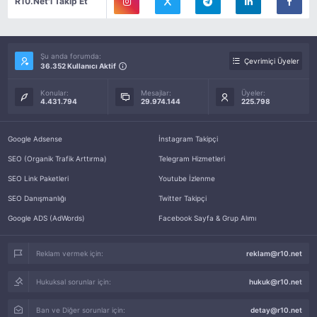
R10.Net'i Takip Et
Şu anda forumda:
Çevrimiçi Üyeler
36.352 Kullanıcı Aktif
Konular:
Mesajlar:
Üyeler:
4.431.794
29.974.144
225.798
Google Adsense
İnstagram Takipçi
SEO (Organik Trafik Arttırma)
Telegram Hizmetleri
SEO Link Paketleri
Youtube İzlenme
SEO Danışmanlığı
Twitter Takipçi
Google ADS (AdWords)
Facebook Sayfa & Grup Alımı
Reklam vermek için:
reklam@r10.net
Hukuksal sorunlar için:
hukuk@r10.net
Ban ve Diğer sorunlar için:
detay@r10.net