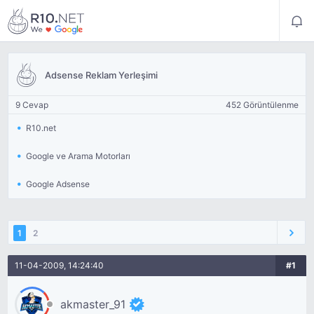
Adsense Reklam Yerleşimi
9 Cevap
452 Görüntülenme
R10.net
Google ve Arama Motorları
Google Adsense
1
2
11-04-2009, 14:24:40
#1
akmaster_91