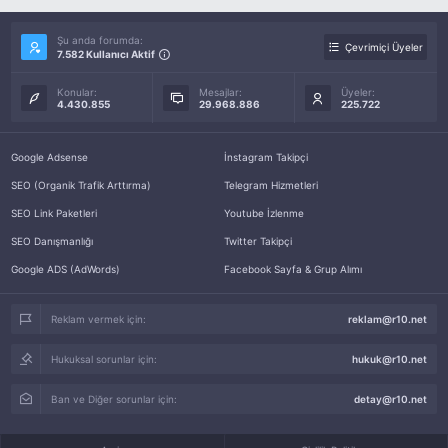
Şu anda forumda:
Çevrimiçi Üyeler
7.582 Kullanıcı Aktif
Konular:
Mesajlar:
Üyeler:
4.430.855
29.968.886
225.722
Google Adsense
İnstagram Takipçi
SEO (Organik Trafik Arttırma)
Telegram Hizmetleri
SEO Link Paketleri
Youtube İzlenme
SEO Danışmanlığı
Twitter Takipçi
Google ADS (AdWords)
Facebook Sayfa & Grup Alımı
Reklam vermek için:
reklam@r10.net
Hukuksal sorunlar için:
hukuk@r10.net
Ban ve Diğer sorunlar için:
detay@r10.net