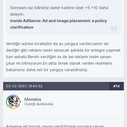
Sonrasını siz bilirsiniz iseter kaldırın ister +5 +10 daha
ekleyin.
Inside AdSense: Ad and image placement: a policy
clarification
Verdiğin adresi inceledim de şu yargıya vardım;senin de
dediğin gibi reklamı resim sanacak şekilde bir entegre yapmak
ban sebebi.Benim verdiğim ss de ise reklamı resim sanan
çıkar mı bilmiyorum.En altta örnek olarak verilen resimlere
bakarsınız daha net bir yargıya varabilirsiniz.
03-02-2007, 16:44:32
#14
Mendes
Üyeliği durduruldu
Adsense jet hızıyla cevap verdi:Kişisel sorulara cevap