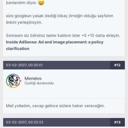
banlandım diyor.
size googleun yasak dediği bikaç örneğin olduğu sayfanın
linkini yerleştireyim.
Sonrasını siz bilirsiniz iseter kaldırın ister +5 +10 daha ekleyin.
Inside AdSense: Ad and image placement: a policy
clarification
03-02-2007, 00:20:01
#12
Mendes
Üyeliği durduruldu
Mail yolladım, cevap gelince sizlere haber vereceğim.
03-02-2007, 00:23:33
#13