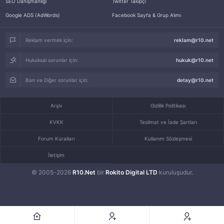
SEO Danışmanlığı
Twitter Takipçi
Google ADS (AdWords)
Facebook Sayfa & Grup Alımı
Reklam vermek için:
reklam@r10.net
Hukuksal sorunlar için:
hukuk@r10.net
Ban ve Diğer sorunlar için:
detay@r10.net
Arşiv
Gizlilik Politikası
KVKK
Teslimat ve İade Şartları
Forum Kuralları
Kullanım Sözleşmesi
İletişim
© 2005-2026
R10.Net
bir
Rokito Digital LTD
kuruluşudur.