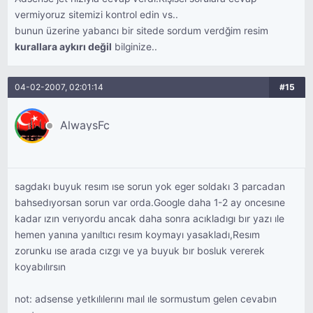
vermiyoruz sitemizi kontrol edin vs..
bunun üzerine yabancı bir sitede sordum verdğim resim
kurallara aykırı değil
bilginize..
04-02-2007, 02:01:14
#15
AlwaysFc
sagdakı buyuk resım ıse sorun yok eger soldakı 3 parcadan
bahsedıyorsan sorun var orda.Google daha 1-2 ay oncesıne
kadar ızın verıyordu ancak daha sonra acıkladıgı bır yazı ıle
hemen yanına yanıltıcı resım koymayı yasakladı,Resım
zorunku ıse arada cızgı ve ya buyuk bır bosluk vererek
koyabılırsın
not: adsense yetkılılerını maıl ıle sormustum gelen cevabın