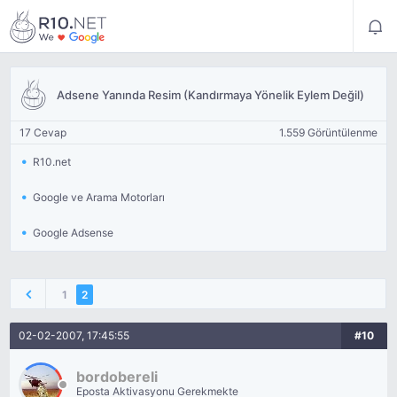
Adsene Yanında Resim (Kandırmaya Yönelik Eylem Değil)
17 Cevap
1.559 Görüntülenme
R10.net
Google ve Arama Motorları
Google Adsense
1
2
02-02-2007, 17:45:55
#10
bordobereli
Eposta Aktivasyonu Gerekmekte