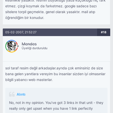
kesinlikle yasaktır. resmin büyüklüğü yada küçüklüğü hiç fark
etmez. çizgi koymak da farketmez. google sadece bazı
sitelere torpil geçmekte. genel olarak yasaktır. mail atıp
öğrendiğim bir konudur.
05-02-2007, 21:52:27
#18
Mendes
Üyeliği durduruldu
sol taraf resim değil arkadaşlar.ayrıda çok eminsiniz de size
bana gelen yanıtlara vereyim bu insanlar sizden iyi olmasınlar
bilgili yabancı web masterlar.
Alıntı
No, not in my opinion. You've got 3 links in that unit - they
really only get upset when you have 1 link perfectly