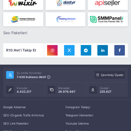
Seo Paketleri
R10.Net'i Takip Et
Şu anda forumda:
Çevrimiçi Üyeler
7.436 Kullanıcı Aktif
Konular:
Mesajlar:
Üyeler:
4.432.217
29.976.667
225.827
Google Adsense
İnstagram Takipçi
SEO (Organik Trafik Arttırma)
Telegram Hizmetleri
SEO Link Paketleri
Youtube İzlenme