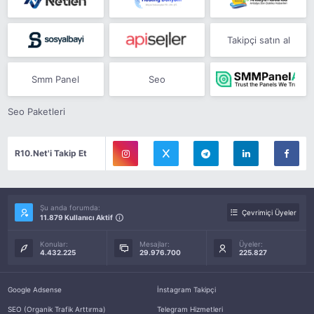
Takipçi satın al
Smm Panel
Seo
Seo Paketleri
R10.Net'i Takip Et
Şu anda forumda:
Çevrimiçi Üyeler
11.879 Kullanıcı Aktif
Konular:
Mesajlar:
Üyeler:
4.432.225
29.976.700
225.827
Google Adsense
İnstagram Takipçi
SEO (Organik Trafik Arttırma)
Telegram Hizmetleri