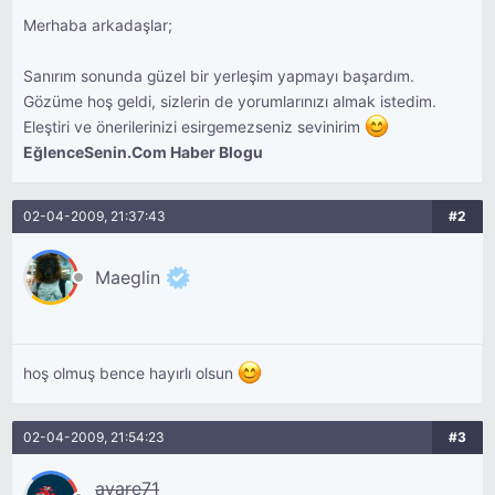
Merhaba arkadaşlar;
Sanırım sonunda güzel bir yerleşim yapmayı başardım.
Gözüme hoş geldi, sizlerin de yorumlarınızı almak istedim.
Eleştiri ve önerilerinizi esirgemezseniz sevinirim
EğlenceSenin.Com Haber Blogu
02-04-2009, 21:37:43
#2
Maeglin
hoş olmuş bence hayırlı olsun
02-04-2009, 21:54:23
#3
avare71