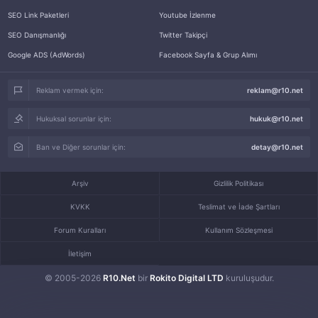
SEO Link Paketleri
Youtube İzlenme
SEO Danışmanlığı
Twitter Takipçi
Google ADS (AdWords)
Facebook Sayfa & Grup Alımı
Reklam vermek için:
reklam@r10.net
Hukuksal sorunlar için:
hukuk@r10.net
Ban ve Diğer sorunlar için:
detay@r10.net
Arşiv
Gizlilik Politikası
KVKK
Teslimat ve İade Şartları
Forum Kuralları
Kullanım Sözleşmesi
İletişim
© 2005-2026
R10.Net
bir
Rokito Digital LTD
kuruluşudur.