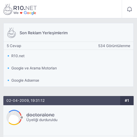
Son Reklam Yerleşimlerim
5 Cevap
534 Görüntülenme
R10.net
Google ve Arama Motorları
Google Adsense
02-04-2009, 19:31:12
#1
doctoralone
Üyeliği durduruldu