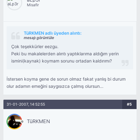
Misafir
TüRKMEN adlı üyeden alıntı:
mesajı görüntüle
Çok teşekkürler eezgu.
Peki bu makalelerden alıntı yaptıklarıma aldığım yerin
ismini(kaynak) koymam sorunu ortadan kaldırımı?
İstersen koyma gene de sorun olmaz fakat yanlış bi durum
olur adamın emeğini saygısızca çalmış olursun...
31-01-2007, 14:52:55
#5
TüRKMEN