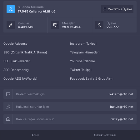
Şu anda forumda:
Çevrimiçi Üyeler
17.045 Kullanıcı Aktif
Konular:
Mesajlar:
Üyeler:
4.431.519
29.972.494
225.777
Google Adsense
İnstagram Takipçi
SEO (Organik Trafik Arttırma)
Telegram Hizmetleri
SEO Link Paketleri
Youtube İzlenme
SEO Danışmanlığı
Twitter Takipçi
Google ADS (AdWords)
Facebook Sayfa & Grup Alımı
Reklam vermek için:
reklam@r10.net
Hukuksal sorunlar için:
hukuk@r10.net
Ban ve Diğer sorunlar için:
detay@r10.net
Arşiv
Gizlilik Politikası