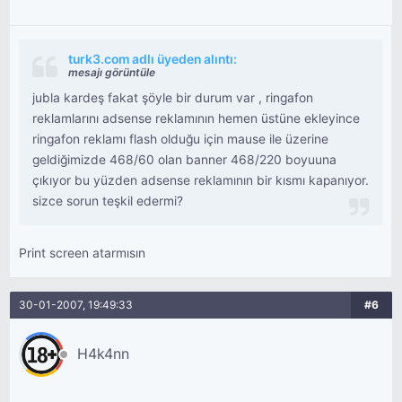
turk3.com adlı üyeden alıntı:
mesajı görüntüle
jubla kardeş fakat şöyle bir durum var , ringafon
reklamlarını adsense reklamının hemen üstüne ekleyince
ringafon reklamı flash olduğu için mause ile üzerine
geldiğimizde 468/60 olan banner 468/220 boyuuna
çıkıyor bu yüzden adsense reklamının bir kısmı kapanıyor.
sizce sorun teşkil edermi?
Print screen atarmısın
30-01-2007, 19:49:33
#6
H4k4nn