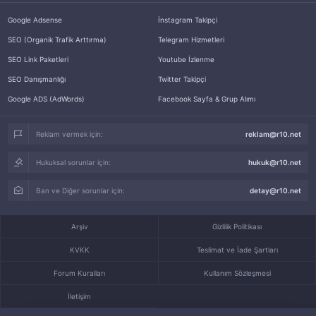
Google Adsense
İnstagram Takipçi
SEO (Organik Trafik Arttırma)
Telegram Hizmetleri
SEO Link Paketleri
Youtube İzlenme
SEO Danışmanlığı
Twitter Takipçi
Google ADS (AdWords)
Facebook Sayfa & Grup Alımı
Reklam vermek için:
reklam@r10.net
Hukuksal sorunlar için:
hukuk@r10.net
Ban ve Diğer sorunlar için:
detay@r10.net
Arşiv
Gizlilik Politikası
KVKK
Teslimat ve İade Şartları
Forum Kuralları
Kullanım Sözleşmesi
İletişim