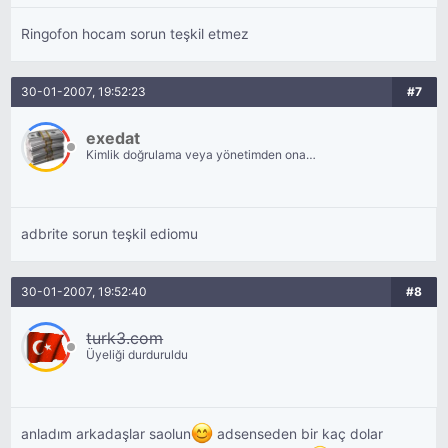
Ringofon hocam sorun teşkil etmez
30-01-2007, 19:52:23
#7
exedat
Kimlik doğrulama veya yönetimden onay
bekliyor.
adbrite sorun teşkil ediomu
30-01-2007, 19:52:40
#8
turk3.com
Üyeliği durduruldu
anladım arkadaşlar saolun
adsenseden bir kaç dolar