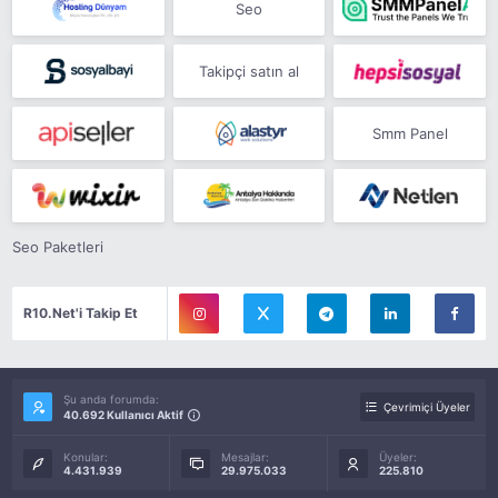
Seo
Takipçi satın al
Smm Panel
Seo Paketleri
R10.Net'i Takip Et
Şu anda forumda:
Çevrimiçi Üyeler
40.692 Kullanıcı Aktif
Konular:
Mesajlar:
Üyeler:
4.431.939
29.975.033
225.810