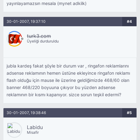
yayınlayamazsın mesala (mynet adkilk)
30-01-2007, 19:37:10
#4
turk3.com
Üyeliği durduruldu
jubla kardeş fakat şöyle bir durum var , ringafon reklamlarını
adsense reklamının hemen üstüne ekleyince ringafon reklamı
flash olduğu için mause ile üzerine geldiğimizde 468/60 olan
banner 468/220 boyuuna çıkıyor bu yüzden adsense
reklamının bir kısmı kapanıyor. sizce sorun teşkil edermi?
30-01-2007, 19:38:46
#5
Labidu
Misafir