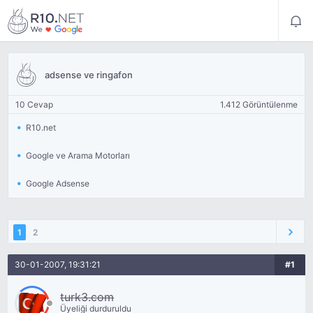
adsense ve ringafon
10 Cevap
1.412 Görüntülenme
R10.net
Google ve Arama Motorları
Google Adsense
1
2
30-01-2007, 19:31:21
#1
turk3.com
Üyeliği durduruldu