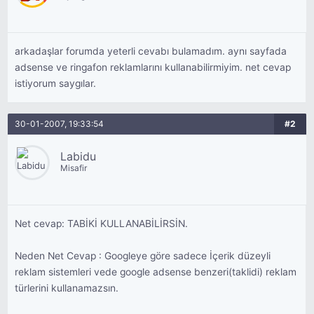
arkadaşlar forumda yeterli cevabı bulamadım. aynı sayfada
adsense ve ringafon reklamlarını kullanabilirmiyim. net cevap
istiyorum saygılar.
30-01-2007, 19:33:54
#2
Labidu
Misafir
Net cevap: TABİKİ KULLANABİLİRSİN.
Neden Net Cevap : Googleye göre sadece İçerik düzeyli
reklam sistemleri vede google adsense benzeri(taklidi) reklam
türlerini kullanamazsın.