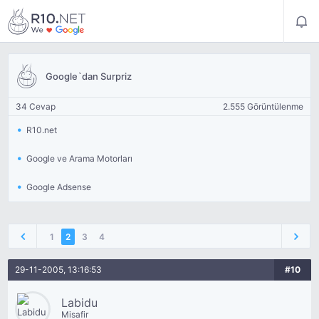
Google`dan Surpriz
34 Cevap
2.555 Görüntülenme
R10.net
Google ve Arama Motorları
Google Adsense
1
2
3
4
29-11-2005, 13:16:53
#10
Labidu
Misafir