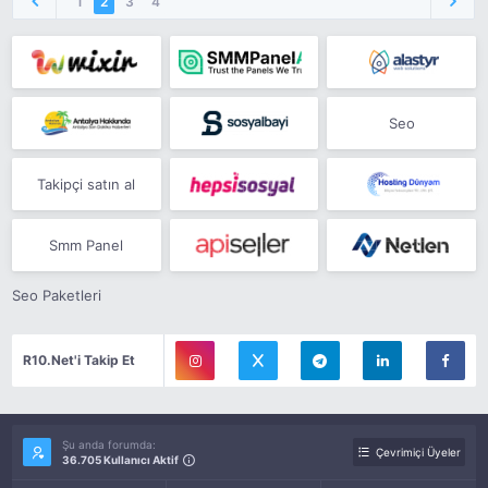
1
2
3
4
Seo
Takipçi satın al
Smm Panel
Seo Paketleri
R10.Net'i Takip Et
Şu anda forumda:
Çevrimiçi Üyeler
36.705 Kullanıcı Aktif