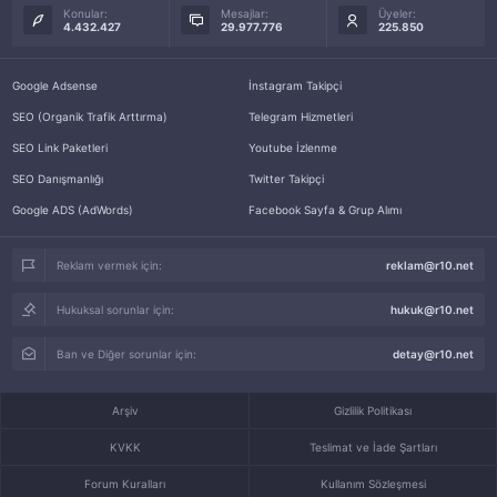
Konular:
Mesajlar:
Üyeler:
4.432.427
29.977.776
225.850
Google Adsense
İnstagram Takipçi
SEO (Organik Trafik Arttırma)
Telegram Hizmetleri
SEO Link Paketleri
Youtube İzlenme
SEO Danışmanlığı
Twitter Takipçi
Google ADS (AdWords)
Facebook Sayfa & Grup Alımı
Reklam vermek için:
reklam@r10.net
Hukuksal sorunlar için:
hukuk@r10.net
Ban ve Diğer sorunlar için:
detay@r10.net
Arşiv
Gizlilik Politikası
KVKK
Teslimat ve İade Şartları
Forum Kuralları
Kullanım Sözleşmesi