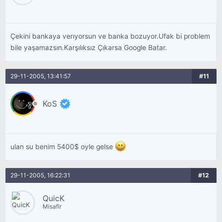
Çekini bankaya verıyorsun ve banka bozuyor.Ufak bi problem
bile yaşamazsın.Karşılıksız Çıkarsa Google Batar.
29-11-2005, 13:41:57
#11
KoS
ulan su benim 5400$ oyle gelse
29-11-2005, 16:22:31
#12
QuicK
Misafir