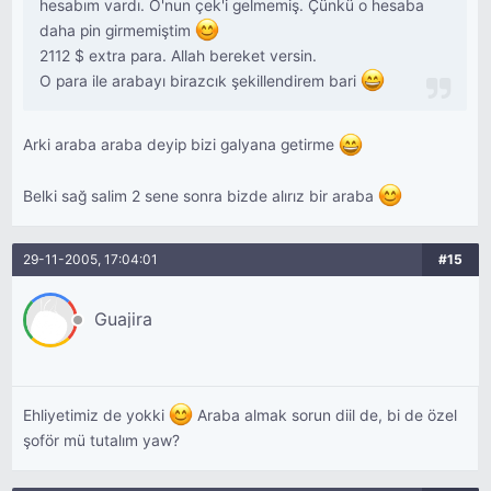
hesabım vardı. O'nun çek'i gelmemiş. Çünkü o hesaba
daha pin girmemiştim
2112 $ extra para. Allah bereket versin.
O para ile arabayı birazcık şekillendirem bari
Arki araba araba deyip bizi galyana getirme
Belki sağ salim 2 sene sonra bizde alırız bir araba
29-11-2005, 17:04:01
#15
Guajira
Ehliyetimiz de yokki
Araba almak sorun diil de, bi de özel
şoför mü tutalım yaw?