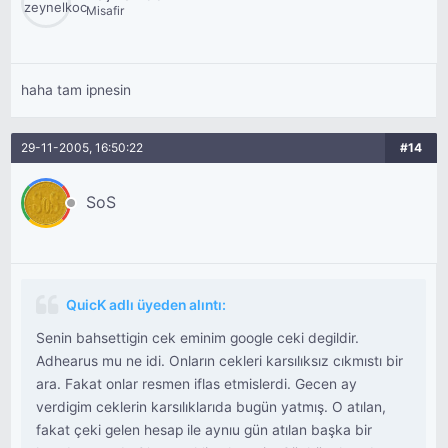
Misafir
haha tam ipnesin
29-11-2005, 16:50:22
#14
SoS
QuicK adlı üyeden alıntı:
Senin bahsettigin cek eminim google ceki degildir.
Adhearus mu ne idi. Onların cekleri karsılıksız cıkmıstı bir
ara. Fakat onlar resmen iflas etmislerdi. Gecen ay
verdigim ceklerin karsılıklarıda bugün yatmış. O atılan,
fakat çeki gelen hesap ile aynıu gün atılan başka bir