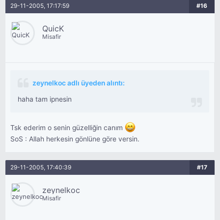
29-11-2005, 17:17:59
#16
QuicK
Misafir
zeynelkoc adlı üyeden alıntı:
haha tam ipnesin
Tsk ederim o senin güzelliğin canım
SoS : Allah herkesin gönlüne göre versin.
29-11-2005, 17:40:39
#17
zeynelkoc
Misafir