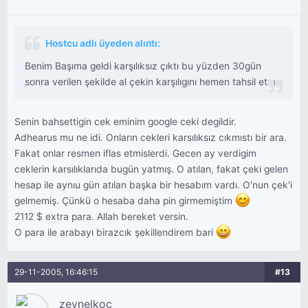
Hostcu adlı üyeden alıntı:
Benim Başıma geldi karşılıksız çıktı bu yüzden 30gün
sonra verilen şekilde al çekin karşılıgını hemen tahsil etme
Senin bahsettigin cek eminim google ceki degildir.
Adhearus mu ne idi. Onların cekleri karsılıksız cıkmıstı bir ara.
Fakat onlar resmen iflas etmislerdi. Gecen ay verdigim
ceklerin karsılıklarıda bugün yatmış. O atılan, fakat çeki gelen
hesap ile aynıu gün atılan başka bir hesabım vardı. O'nun çek'i
gelmemiş. Çünkü o hesaba daha pin girmemiştim
2112 $ extra para. Allah bereket versin.
O para ile arabayı birazcık şekillendirem bari
29-11-2005, 16:46:15
#13
zeynelkoc