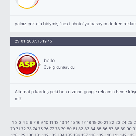
yalnız çok cin biriymiş "next photo"ya basayım derken reklam
25-01-2007, 15:19:45
bello
Üyeliği durduruldu
Alternatip kardeş peki ben o zman google reklamın heme köşes
mi?
1
2
3
4
5
6
7
8
9
10
11
12
13
14
15
16
17
18
19
20
21
22
23
24
25
70
71
72
73
74
75
76
77
78
79
80
81
82
83
84
85
86
87
88
89
90
9
128
129
130
131
132
133
134
135
136
137
138
139
140
141
142
143