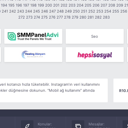
194
195
196
197
198
199
200
201
202
203
204
205
206
207
208
209
2
0
241
242
243
244
245
246
247
248
249
250
251
252
253
254
255
256
272
273
274
275
276
277
278
279
280
281
282
283
Seo
ri kotanızı hızla tüketebilir. Instagram'ın veri kullanımını
nekler düğmesine dokunun. "Mobil ağ kullanımı" altında
R10.
Konular:
Mesajlar: