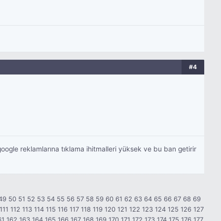
#4
gle reklamlarına tıklama ihitmalleri yüksek ve bu ban getirir
49
50
51
52
53
54
55
56
57
58
59
60
61
62
63
64
65
66
67
68
69
111
112
113
114
115
116
117
118
119
120
121
122
123
124
125
126
127
61
162
163
164
165
166
167
168
169
170
171
172
173
174
175
176
177