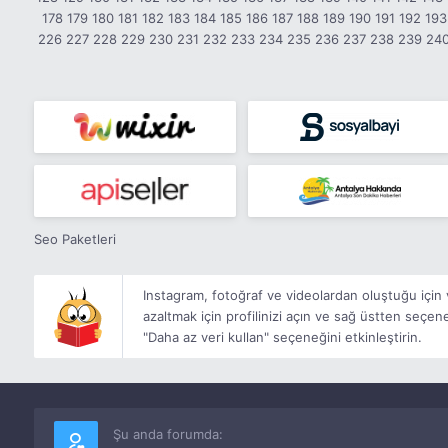
178
179
180
181
182
183
184
185
186
187
188
189
190
191
192
193
226
227
228
229
230
231
232
233
234
235
236
237
238
239
24
Seo Paketleri
Instagram, fotoğraf ve videolardan oluştuğu için ve
azaltmak için profilinizi açın ve sağ üstten seçe
"Daha az veri kullan" seçeneğini etkinleştirin.
Şu anda forumda: