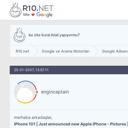
bu site kural ihlali yapıyormu?
R10.net
Google ve Arama Motorları
Google Adsen
25-01-2007, 13:57:11
engincaptain
merhaba arkadaşlar,
iPhone 101 | Just announced new Apple iPhone - Pictur