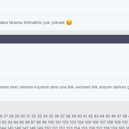
lara tıklama ihtimaliniz çok yüksek
ine next reklamı koyarım ama ona link vermem link arayım derken goo
26
27
28
29
30
31
32
33
34
35
36
37
38
39
40
41
42
43
44
45
46
47
48
1
92
93
94
95
96
97
98
99
100
101
102
103
104
105
106
107
108
109
110
144
145
146
147
148
149
150
151
152
153
154
155
156
157
158
159
160
1