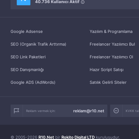
40.736 Kullanıcı Aktif
Google Adsense
Yazılım & Programlama
SEO (Organik Trafik Arttırma)
Freelancer Yazılımcı Bul
SEO Link Paketleri
Freelancer Yazılımcı Ol
SEO Danışmanlığı
Hazır Script Satışı
Google ADS (AdWords)
Satılık Gelirli Siteler
reklam@r10.net
Reklam vermek için:
KVKK tale
© 2005-2026
R10.Net
bir
Rokito Digital LTD
kuruluşudur.