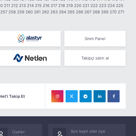
10
211
212
213
214
215
216
217
218
219
220
221
222
223
224
225
257
258
259
260
261
262
263
264
265
266
267
268
269
270
271
Smm Panel
Takipçi satın al
Net'i Takip Et
Son kayıt olan üye
Üyeler: