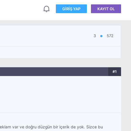
GIRIŞ YAP
KAYIT OL
3
572
●
#1
reklam var ve doğru düzgün bir içerik de yok. Sizce bu