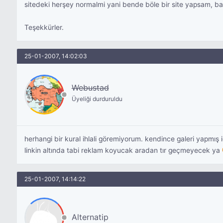
sitedeki herşey normalmi yani bende böle bir site yapsam, b
Teşekkürler.
25-01-2007, 14:02:03
Webustad
Üyeliği durduruldu
herhangi bir kural ihlali göremiyorum. kendince galeri yapmış i
linkin altında tabi reklam koyucak aradan tır geçmeyecek ya
25-01-2007, 14:14:22
Alternatip