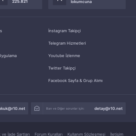
225.821
lokumcuna
as
İnstagram Takipçi
Telegram Hizmetleri
Uygulama
Youtube İzlenme
Twitter Takipçi
Facebook Sayfa & Grup Alımı
ukuk@r10.net
detay@r10.net
Ban ve Diğer sorunlar için:
 ve İade Şartları
Forum Kuralları
Kullanım Sözleşmesi
İletişim