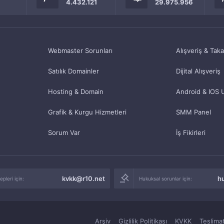
4.432.121
29.975.956
Webmaster Sorunları
Alışveriş & Tak
Satılık Domainler
Dijital Alışveriş
Hosting & Domain
Android & IOS 
Grafik & Kurgu Hizmetleri
SMM Panel
Sorum Var
İş Fikirleri
kvkk@r10.net
h
pleri için:
Hukuksal sorunlar için:
Arşiv
Gizlilik Politikası
KVKK
Teslimat