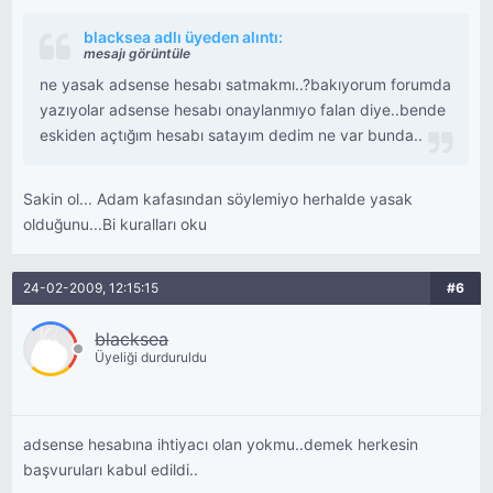
blacksea adlı üyeden alıntı:
mesajı görüntüle
ne yasak adsense hesabı satmakmı..?bakıyorum forumda
yazıyolar adsense hesabı onaylanmıyo falan diye..bende
eskiden açtığım hesabı satayım dedim ne var bunda..
Sakin ol... Adam kafasından söylemiyo herhalde yasak
olduğunu...Bi kuralları oku
24-02-2009, 12:15:15
#6
blacksea
Üyeliği durduruldu
adsense hesabına ihtiyacı olan yokmu..demek herkesin
başvuruları kabul edildi..