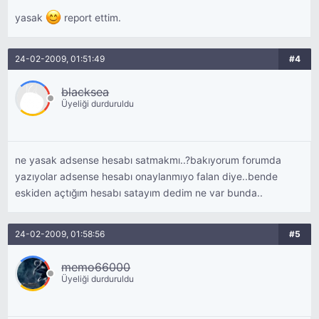
yasak
report ettim.
24-02-2009, 01:51:49
#4
blacksea
Üyeliği durduruldu
ne yasak adsense hesabı satmakmı..?bakıyorum forumda
yazıyolar adsense hesabı onaylanmıyo falan diye..bende
eskiden açtığım hesabı satayım dedim ne var bunda..
24-02-2009, 01:58:56
#5
memo66000
Üyeliği durduruldu