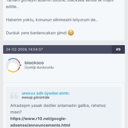
Tamam gitmeyin adamın üstüne, blacksea sende ilk msjını
editle..
Haberim yoktu, konunun silinmesini istiyorum de..
Durduk yere banlanıcaksın şimdi
24-02-2009, 14:04:37
#9
blacksea
Üyeliği durduruldu
unoxxx adlı üyeden alıntı:
mesajı görüntüle
Arkadaşım yasak dediler anlamadın galiba, rahatsız
mısın?
https://www.r10.net/google-
adsense/announcements.html