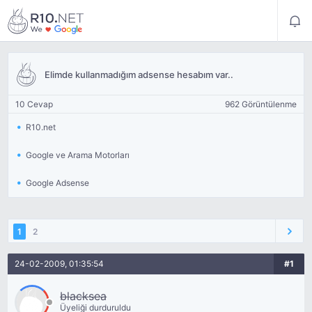
Elimde kullanmadığım adsense hesabım var..
10 Cevap
962 Görüntülenme
R10.net
Google ve Arama Motorları
Google Adsense
1
2
24-02-2009, 01:35:54
#1
blacksea
Üyeliği durduruldu