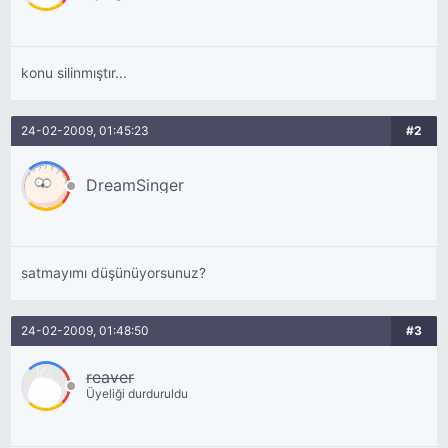
konu silinmıştır...
24-02-2009, 01:45:23
#2
DreamSinger
satmayımı düşünüyorsunuz?
24-02-2009, 01:48:50
#3
reaver
Üyeliği durduruldu