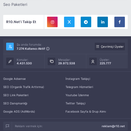
Seo Paketleri
R10.Net'i Takip Et
Şu anda forumda:
Çevrimiçi Üyeler
7.274 Kullanıcı Aktif
Konular:
Mesajlar:
Üyeler:
4.431.530
29.972.538
225.777
Google Adsense
İnstagram Takipçi
SEO (Organik Trafik Arttırma)
Telegram Hizmetleri
SEO Link Paketleri
Youtube İzlenme
SEO Danışmanlığı
Twitter Takipçi
Google ADS (AdWords)
Facebook Sayfa & Grup Alımı
Reklam vermek için:
reklam@r10.net