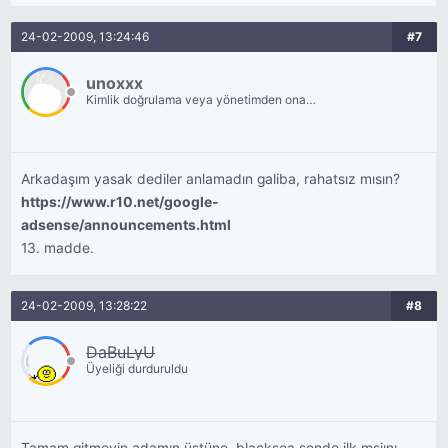
24-02-2009, 13:24:46
#7
unoxxx
Kimlik doğrulama veya yönetimden onay
bekliyor.
Arkadaşım yasak dediler anlamadın galiba, rahatsız mısın?
https://www.r10.net/google-
adsense/announcements.html
13. madde.
24-02-2009, 13:28:22
#8
DaBuLyU
Üyeliği durduruldu