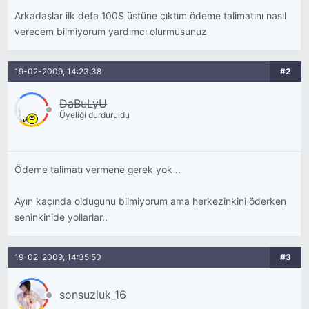
Arkadaşlar ilk defa 100$ üstüne çıktım ödeme talimatını nasıl
verecem bilmiyorum yardımcı olurmusunuz
19-02-2009, 14:23:38
#2
DaBuLyU
Üyeliği durduruldu
Ödeme talimatı vermene gerek yok ..
Ayın kaçında oldugunu bilmiyorum ama herkezinkini öderken
seninkinide yollarlar..
19-02-2009, 14:35:50
#3
sonsuzluk_16