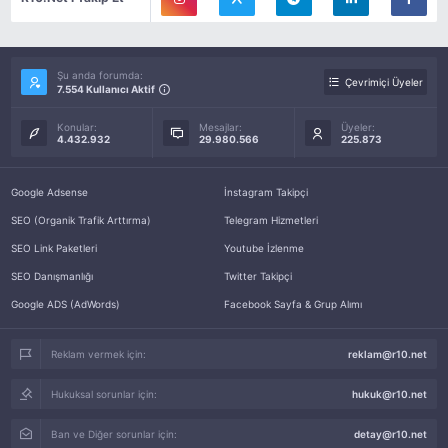
Şu anda forumda:
Çevrimiçi Üyeler
7.554 Kullanıcı Aktif
Konular:
Mesajlar:
Üyeler:
4.432.932
29.980.566
225.873
Google Adsense
İnstagram Takipçi
SEO (Organik Trafik Arttırma)
Telegram Hizmetleri
SEO Link Paketleri
Youtube İzlenme
SEO Danışmanlığı
Twitter Takipçi
Google ADS (AdWords)
Facebook Sayfa & Grup Alımı
Reklam vermek için:
reklam@r10.net
Hukuksal sorunlar için:
hukuk@r10.net
Ban ve Diğer sorunlar için:
detay@r10.net