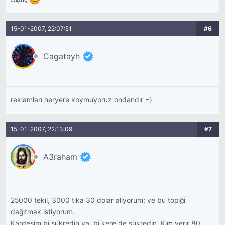
15-01-2007, 22:07:51
#6
Cagatayh
reklamları heryere koymuyoruz ondandır =)
15-01-2007, 22:13:09
#7
A3raham
25000 tekil, 3000 tıka 30 dolar alıyorum; ve bu topiği
dağıtmak istiyorum.
Kardeşim bi şükredin ya, bi kere de şükredin. Kim verir 80