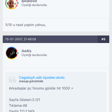
bAdlove
Üyeliği durduruldu
%19 u nasıl yaptın yahuu,
15-01-2007, 21:48:08
#5
AoKs
Üyeliği durduruldu
Cagatayh adlı üyeden alıntı:
mesajı görüntüle
Arkadaşlar pc forumu günlük hit 1000 +
Sayfa Gösteri:3.121
Tıklama:48
Sayfa TO:1,54%