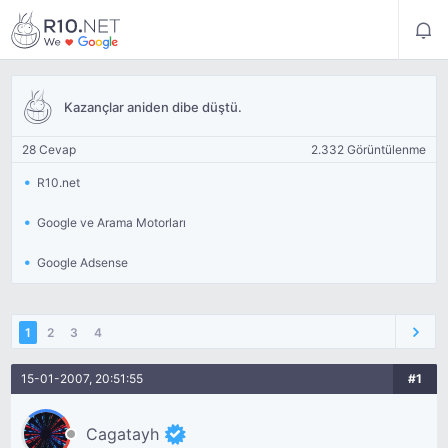
Kazançlar aniden dibe düştü.
28 Cevap
2.332 Görüntülenme
R10.net
Google ve Arama Motorları
Google Adsense
1
2
3
4
15-01-2007, 20:51:55
#1
Cagatayh