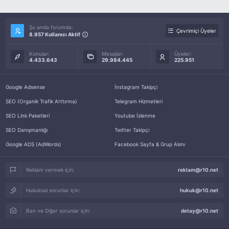
Şu anda forumda:
Çevrimiçi Üyeler
8.957 Kullanıcı Aktif
Konular:
Mesajlar:
Üyeler:
4.433.643
29.984.445
225.951
Google Adsense
İnstagram Takipçi
SEO (Organik Trafik Arttırma)
Telegram Hizmetleri
SEO Link Paketleri
Youtube İzlenme
SEO Danışmanlığı
Twitter Takipçi
Google ADS (AdWords)
Facebook Sayfa & Grup Alımı
Reklam vermek için:
reklam@r10.net
Hukuksal sorunlar için:
hukuk@r10.net
Ban ve Diğer sorunlar için:
detay@r10.net