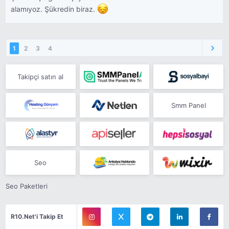
alamıyoz. Şükredin biraz.
1
2
3
4
Takipçi satın al
Smm Panel
Seo
Seo Paketleri
R10.Net'i Takip Et