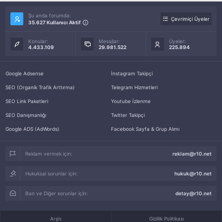
Şu anda forumda:
Çevrimiçi Üyeler
35.627 Kullanıcı Aktif
Konular:
Mesajlar:
Üyeler:
4.433.109
29.981.522
225.894
Google Adsense
İnstagram Takipçi
SEO (Organik Trafik Arttırma)
Telegram Hizmetleri
SEO Link Paketleri
Youtube İzlenme
SEO Danışmanlığı
Twitter Takipçi
Google ADS (AdWords)
Facebook Sayfa & Grup Alımı
Reklam vermek için:
reklam@r10.net
Hukuksal sorunlar için:
hukuk@r10.net
Ban ve Diğer sorunlar için:
detay@r10.net
Arşiv
Gizlilik Politikası