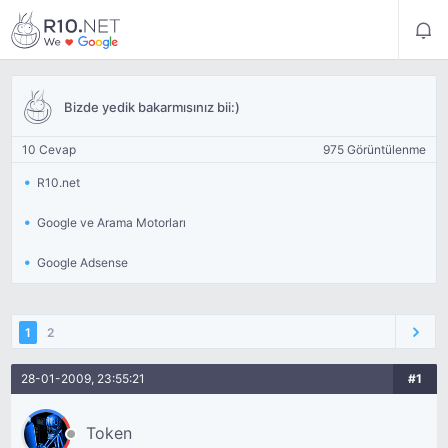
Bizde yedik bakarmısınız bii:)
10 Cevap
975 Görüntülenme
R10.net
Google ve Arama Motorları
Google Adsense
1
2
28-01-2009, 23:55:21
#1
Token