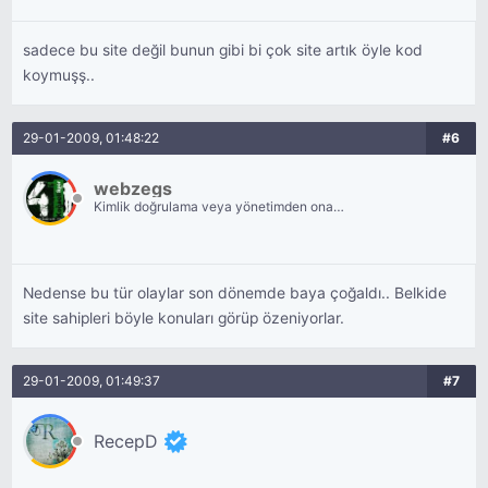
sadece bu site değil bunun gibi bi çok site artık öyle kod
koymuşş..
29-01-2009, 01:48:22
#6
webzegs
Kimlik doğrulama veya yönetimden onay
bekliyor.
Nedense bu tür olaylar son dönemde baya çoğaldı.. Belkide
site sahipleri böyle konuları görüp özeniyorlar.
29-01-2009, 01:49:37
#7
RecepD