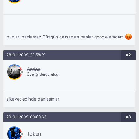
bunları banlamaz Düzgün calısanları banlar google amcam
28-01-2009, 23:58:29
#2
Ardas
Üyeliği durduruldu
şikayet edinde banlasınlar
29-01-2009, 00:09:33
#3
Token