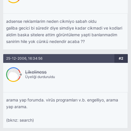
adsense reklamlarim neden cikmiyo sabah oldu
galiba gecici bi süredir diye simdiye kadar cikmadi ve kodlari
aldim baska sitelere attim görüntüleme yapti banlanmadim
sanirim hile yok cünkü nedendir acaba ??
25-12-2006, 16:34:56
#2
Likeliness
Üyeliği durduruldu
arama yap forumda. virüs programları v.b. engelliyo, arama
yap arama.
(bknz: search)