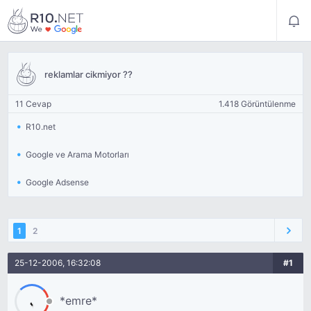
reklamlar cikmiyor ??
11 Cevap
1.418 Görüntülenme
R10.net
Google ve Arama Motorları
Google Adsense
1
2
25-12-2006, 16:32:08
#1
*emre*