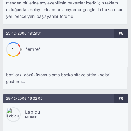
msnden birilerine soyleyebilirsin baksınlar içerik için reklam
olduğundan dolayı reklam bulamıyordur google. ki bu sorunun
yeri bence yeni başlayanlar forumu
25-12-2006, 19:29:31
#8
*emre*
bazi ark. gözüküyomus ama baska siteye attim kodlari
gösterdi...
25-12-2006, 19:32:02
#9
Labidu
Misafir