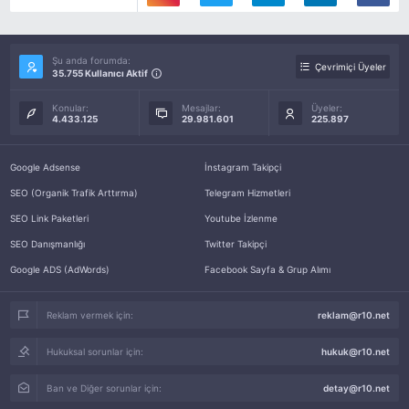
Şu anda forumda:
Çevrimiçi Üyeler
35.755 Kullanıcı Aktif
Konular:
Mesajlar:
Üyeler:
4.433.125
29.981.601
225.897
Google Adsense
İnstagram Takipçi
SEO (Organik Trafik Arttırma)
Telegram Hizmetleri
SEO Link Paketleri
Youtube İzlenme
SEO Danışmanlığı
Twitter Takipçi
Google ADS (AdWords)
Facebook Sayfa & Grup Alımı
Reklam vermek için:
reklam@r10.net
Hukuksal sorunlar için:
hukuk@r10.net
Ban ve Diğer sorunlar için:
detay@r10.net