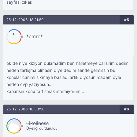
sayfası çıkar.
25-12-2006, 18:21:59
#5
*emre*
ok de niye kiziyon bulamadim ben halletmeye calisirim dedim
neden tartişma olmasin diye dedim sende gelmissin bu
konular canimi sıkmaya basladı artık diyosun madem öyle
neden cvp yaziyosun...
kapansın konu tartısmak istemiyorum...
25-12-2006, 18:33:58
#6
Likeliness
Üyeliği durduruldu