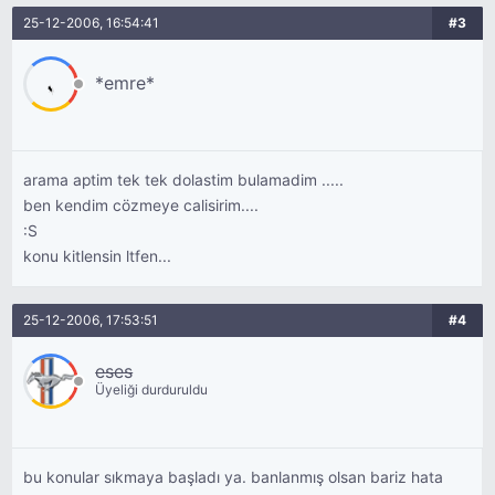
25-12-2006, 16:54:41
#3
*emre*
arama aptim tek tek dolastim bulamadim .....
ben kendim cözmeye calisirim....
:S
konu kitlensin ltfen...
25-12-2006, 17:53:51
#4
eses
Üyeliği durduruldu
bu konular sıkmaya başladı ya. banlanmış olsan bariz hata