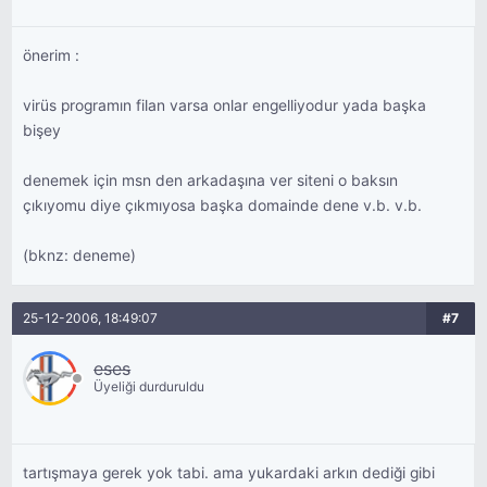
önerim :
virüs programın filan varsa onlar engelliyodur yada başka
bişey
denemek için msn den arkadaşına ver siteni o baksın
çıkıyomu diye çıkmıyosa başka domainde dene v.b. v.b.
(bknz: deneme)
25-12-2006, 18:49:07
#7
eses
Üyeliği durduruldu
tartışmaya gerek yok tabi. ama yukardaki arkın dediği gibi