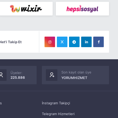
Net'i Takip Et
Son kayıt olan üye
Üyeler:
225.886
YORUMHIZMET
as
İnstagram Takipçi
Telegram Hizmetleri