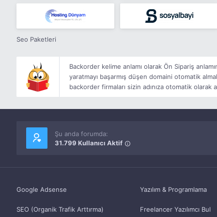
Seo Paketleri
Backorder kelime anlamı olarak Ön Sipariş anlamı
yaratmayı başarmış düşen domaini otomatik almak m
backorder firmaları sizin adınıza otomatik olarak a
Şu anda forumda:
31.799 Kullanıcı Aktif
Google Adsense
Yazılım & Programlama
SEO (Organik Trafik Arttırma)
Freelancer Yazılımcı Bul