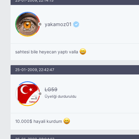
25-01-2009, 22:14:15
yakamoz01
sahtesi bile heyecan yaptı valla
25-01-2009, 22:42:47
LG59
Üyeliği durduruldu
10.000$ hayali kurdum