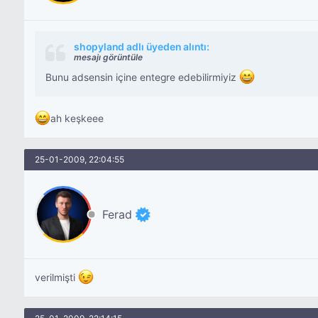
shopyland adlı üyeden alıntı:
mesajı görüntüle
Bunu adsensin içine entegre edebilirmiyiz
ah keşkeee
25-01-2009, 22:04:55
Ferad
verilmişti