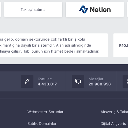
Takipçi satın al
na gelip, domain sektöründe çok farklı bir iş kolu
antığına dayalı bir sistemdir. Alan adı silindiğinde
R10.
lmaya çalışır. Tabi bunun için hizmet bedeli almaktadırlar.
Konular:
Mesajlar:
4.433.017
29.980.958
Webmaster Sorunları
Alışveriş & Tak
Satılık Domainler
Dijital Alışveriş