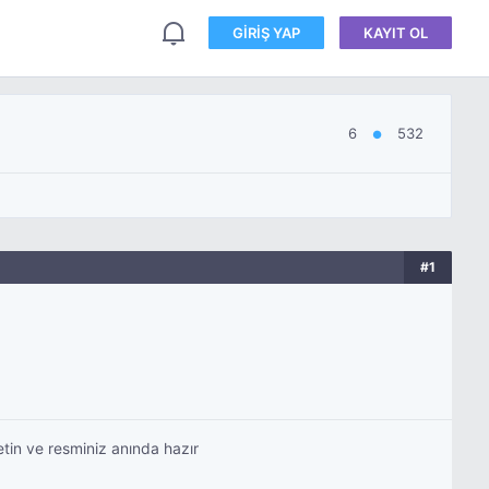
GIRIŞ YAP
KAYIT OL
6
532
●
#1
etin ve resminiz anında hazır