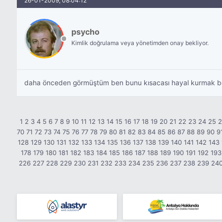
26-01-2009, 08:04:12
psycho
Kimlik doğrulama veya yönetimden onay bekliyor.
daha önceden görmüştüm ben bunu kısacası hayal kurmak 
1
2
3
4
5
6
7
8
9
10
11
12
13
14
15
16
17
18
19
20
21
22
23
24
25
70
71
72
73
74
75
76
77
78
79
80
81
82
83
84
85
86
87
88
89
90
9
128
129
130
131
132
133
134
135
136
137
138
139
140
141
142
143
178
179
180
181
182
183
184
185
186
187
188
189
190
191
192
193
226
227
228
229
230
231
232
233
234
235
236
237
238
239
24