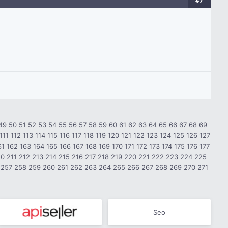
#7
49
50
51
52
53
54
55
56
57
58
59
60
61
62
63
64
65
66
67
68
69
111
112
113
114
115
116
117
118
119
120
121
122
123
124
125
126
127
61
162
163
164
165
166
167
168
169
170
171
172
173
174
175
176
177
10
211
212
213
214
215
216
217
218
219
220
221
222
223
224
225
257
258
259
260
261
262
263
264
265
266
267
268
269
270
271
Seo