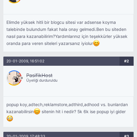
Elimde yüksek hitli bir blogcu sitesi var adsense koyma
talebinde bulundum fakat hala onay gelmedi.Ben bu siteden
nasıl para kazanabilirim?Yardımlarınız için teşekkürler yüksek
oranda para veren siteleri yazarsanız iyiolur
20-01-2009, 16:51:02
#2
PasifikHost
Üyeliği durduruldu
popup koy,adtech,reklamstore,adthird,adhood vs. bunlardan
kazanabilirsin
sitenin hit i nedir? 5k 6k ise popup iyi gider
20-01-2009, 17:48:33
#3