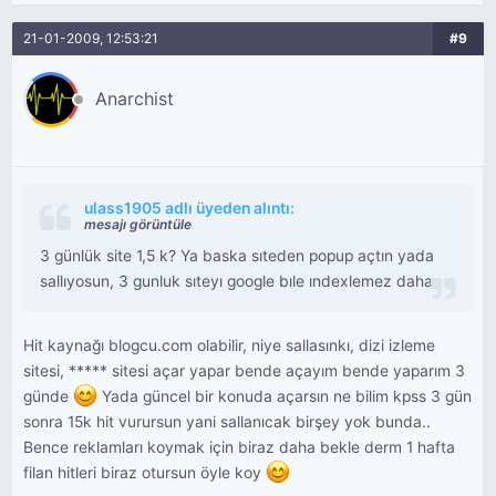
21-01-2009, 12:53:21
#9
Anarchist
ulass1905 adlı üyeden alıntı:
mesajı görüntüle
3 günlük site 1,5 k? Ya baska sıteden popup açtın yada
sallıyosun, 3 gunluk sıteyı google bıle ındexlemez daha
Hit kaynağı blogcu.com olabilir, niye sallasınkı, dizi izleme
sitesi, ***** sitesi açar yapar bende açayım bende yaparım 3
günde
Yada güncel bir konuda açarsın ne bilim kpss 3 gün
sonra 15k hit vurursun yani sallanıcak birşey yok bunda..
Bence reklamları koymak için biraz daha bekle derm 1 hafta
filan hitleri biraz otursun öyle koy