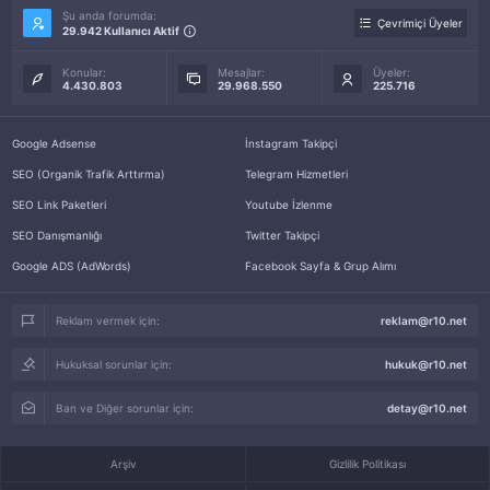
Şu anda forumda:
Çevrimiçi Üyeler
29.942 Kullanıcı Aktif
Konular:
Mesajlar:
Üyeler:
4.430.803
29.968.550
225.716
Google Adsense
İnstagram Takipçi
SEO (Organik Trafik Arttırma)
Telegram Hizmetleri
SEO Link Paketleri
Youtube İzlenme
SEO Danışmanlığı
Twitter Takipçi
Google ADS (AdWords)
Facebook Sayfa & Grup Alımı
Reklam vermek için:
reklam@r10.net
Hukuksal sorunlar için:
hukuk@r10.net
Ban ve Diğer sorunlar için:
detay@r10.net
Arşiv
Gizlilik Politikası