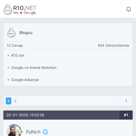
Blogcu
12 Cevap
954 Görüntülenme
R10.net
Google ve Arama Motorları
Google Adsense
1
2
20-01-2009, 15:52:58
#1
FuNch