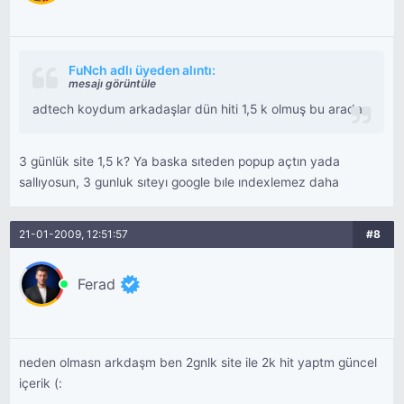
FuNch adlı üyeden alıntı:
mesajı görüntüle
adtech koydum arkadaşlar dün hiti 1,5 k olmuş bu arada.
3 günlük site 1,5 k? Ya baska sıteden popup açtın yada
sallıyosun, 3 gunluk sıteyı google bıle ındexlemez daha
21-01-2009, 12:51:57
#8
Ferad
neden olmasn arkdaşm ben 2gnlk site ile 2k hit yaptm güncel
içerik (: