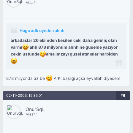
Misafir
Hugo adlı üyeden alıntı:
arkadaslar 26 ekimden kesilen ceki daha gelmiş olan
varmı
ahh 878 milyonum ahhh ne guselde yazıyor
cekin ustunde
ama imzayı gusel atmıslar harbiden
878 milyonda az be
ArKi başlığı açsa eyvallah diyecem
02-11-2005, 19:35:01
#6
OnurSqL
Misafir