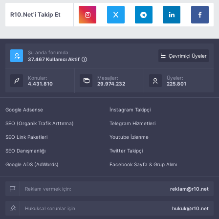
R10.Net'i Takip Et
Şu anda forumda:
Çevrimiçi Üyeler
37.467 Kullanıcı Aktif
Konular:
Mesajlar:
Üyeler:
4.431.810
29.974.232
225.801
Google Adsense
İnstagram Takipçi
SEO (Organik Trafik Arttırma)
Telegram Hizmetleri
SEO Link Paketleri
Youtube İzlenme
SEO Danışmanlığı
Twitter Takipçi
Google ADS (AdWords)
Facebook Sayfa & Grup Alımı
Reklam vermek için:
reklam@r10.net
Hukuksal sorunlar için:
hukuk@r10.net