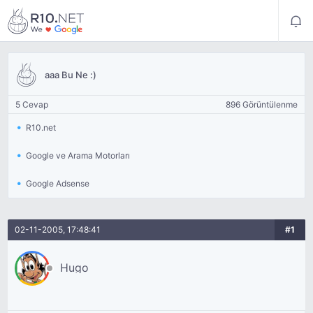
aaa Bu Ne :)
5 Cevap
896 Görüntülenme
R10.net
Google ve Arama Motorları
Google Adsense
02-11-2005, 17:48:41
#1
Hugo