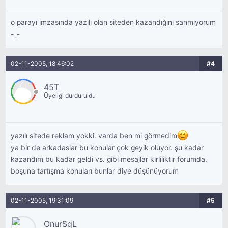
o parayı imzasında yazılı olan siteden kazandığını sanmıyorum
-_-
02-11-2005, 18:46:02
#4
45T
Üyeliği durduruldu
yazılı sitede reklam yokki. varda ben mi görmedim
ya bir de arkadaslar bu konular çok geyik oluyor. şu kadar
kazandım bu kadar geldi vs. gibi mesajlar kirliliktir forumda.
boşuna tartışma konuları bunlar diye düşünüyorum
02-11-2005, 19:31:09
#5
OnurSqL