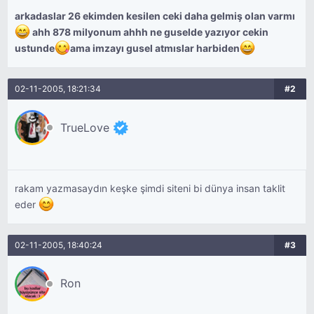
arkadaslar 26 ekimden kesilen ceki daha gelmiş olan varmı
ahh 878 milyonum ahhh ne guselde yazıyor cekin
ustunde
ama imzayı gusel atmıslar harbiden
02-11-2005, 18:21:34
#2
TrueLove
rakam yazmasaydın keşke şimdi siteni bi dünya insan taklit
eder
02-11-2005, 18:40:24
#3
Ron