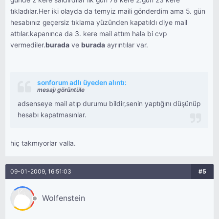
günde 2 kere saldırdılar ilk gün 78 kere 2.gün 23 kere
tıkladılar.Her iki olayda da temyiz maili gönderdim ama 5. gün
hesabınız geçersiz tıklama yüzünden kapatıldı diye mail
attılar.kapanınca da 3. kere mail attım hala bi cvp
vermediler.
burada
ve
burada
ayrıntılar var.
sonforum adlı üyeden alıntı:
mesajı görüntüle
adsenseye mail atıp durumu bildir,senin yaptığını düşünüp
hesabı kapatmasınlar.
hiç takmıyorlar valla.
09-01-2009, 16:51:03
#5
Wolfenstein