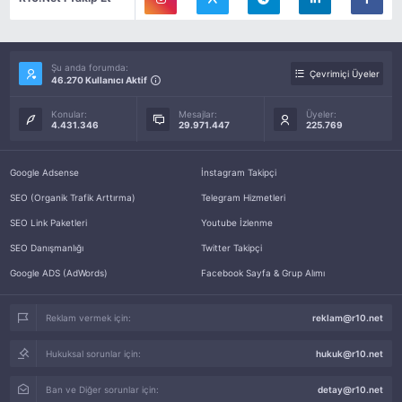
Şu anda forumda:
Çevrimiçi Üyeler
46.270 Kullanıcı Aktif
Konular:
Mesajlar:
Üyeler:
4.431.346
29.971.447
225.769
Google Adsense
İnstagram Takipçi
SEO (Organik Trafik Arttırma)
Telegram Hizmetleri
SEO Link Paketleri
Youtube İzlenme
SEO Danışmanlığı
Twitter Takipçi
Google ADS (AdWords)
Facebook Sayfa & Grup Alımı
Reklam vermek için:
reklam@r10.net
Hukuksal sorunlar için:
hukuk@r10.net
Ban ve Diğer sorunlar için:
detay@r10.net