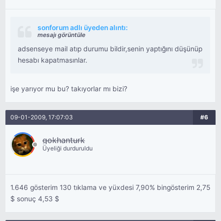
sonforum adlı üyeden alıntı:
mesajı görüntüle
adsenseye mail atıp durumu bildir,senin yaptığını düşünüp
hesabı kapatmasınlar.
işe yarıyor mu bu? takıyorlar mı bizi?
09-01-2009, 17:07:03
#6
gokhanturk
Üyeliği durduruldu
1.646 gösterim 130 tıklama ve yüxdesi 7,90% bingösterim 2,75
$ sonuç 4,53 $