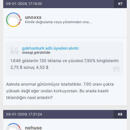
09-01-2009, 17:19:20
#7
unoxxx
Kimlik doğrulama veya yönetimden onay
bekliyor.
gokhanturk adlı üyeden alıntı:
mesajı görüntüle
1.646 gösterim 130 tıklama ve yüxdesi 7,90% bingösterim
2,75 $ sonuç 4,53 $
Aslında anormal görünmüyor istatistikler. 7.90 oranı çokta
yüksek değil eğer ondan korkuyorsan. Bu arada kasıtlı
tıklandığını nasıl anladın?
09-01-2009, 17:21:24
#8
nehuse