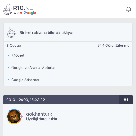
Birileri reklama bilerek tıklıyor
8 Cevap
544 Görüntülenme
R10.net
Google ve Arama Motorları
Google Adsense
09-01-2009, 15:03:32
#1
gokhanturk
Üyeliği durduruldu