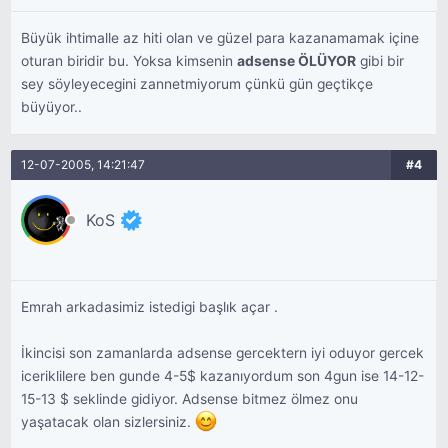
Büyük ihtimalle az hiti olan ve güzel para kazanamamak içine
oturan biridir bu. Yoksa kimsenin
adsense ÖLÜYOR
gibi bir
sey söyleyecegini zannetmiyorum çünkü gün geçtikçe
büyüyor..
12-07-2005, 14:21:47
#4
KoS
Emrah arkadasimiz istedigi başlık açar .
İkincisi son zamanlarda adsense gercektern iyi oduyor gercek
iceriklilere ben gunde 4-5$ kazanıyordum son 4gun ise 14-12-
15-13 $ seklinde gidiyor. Adsense bitmez ölmez onu
yaşatacak olan sizlersiniz.