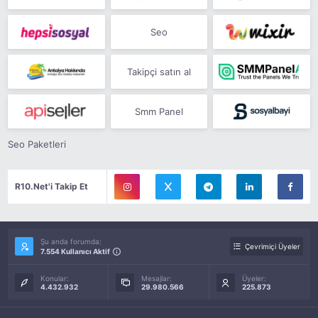
Seo
Takipçi satın al
Smm Panel
Seo Paketleri
R10.Net'i Takip Et
Şu anda forumda:
Çevrimiçi Üyeler
7.554 Kullanıcı Aktif
Konular:
Mesajlar:
Üyeler:
4.432.932
29.980.566
225.873