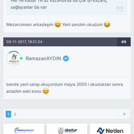
Her ne kadar TR az kazandırsa da çok iyi kazanç
sağlayanlar da var
Mezarcımısın arkadaşım
Yeni sandım okudum
09-11-2017, 18:31:34
#9
RamazanAYDIN
bende yeni sanıp okuyordum mayıs 2005 i okuduktan sonra
anladım eski konu
1
2