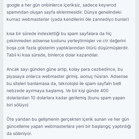
google a her gün onbinlerce içeriksiz, sadece keywrod
spamından oluşan sayfa eklenmesidir. Dünya genelindeki
kurnaz webmasterlar (yada kendilerini öle zannediyo bunlar)
kısa bir sürede indexlettiği bu spam sayfalara da hiç
çekinmeden adsense kodunu yerleştirmişler ve ctr değerini
boşa çok fazla gösterim yaptıklarından ötürü düşürmüşlerdir.
Tabii ki kısa sürede, binlerce dolar kazandılar.
Ancak sayı günden güne artıp, kolay para cezbedince, bu
piyasaya onlarca webmaster girmiş. sıonuç hüsran. Adsense
bu siteleri banlamasa da, teknolojisi ile spam sayfalrı belli
nebzede ayırmaya başlamış. Ve bir kişi günde 400
dolarlardan 10 dolarlara kadar gerilemiş (bunu spam yapan
biri sölüyo)
Öte yandan bu gelişmenin gerçekten içerik sunan ve her gün
güncelleme yapan webmasterlara yeni bir başlangıç yaptırdığı
da söleniyor.