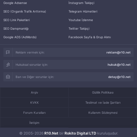
Google Adsense
İnstagram Takipçi
SEO (Organik Trafik Arttırma)
Telegram Hizmetleri
SEO Link Paketleri
Youtube İzlenme
SEO Danışmanlığı
Twitter Takipçi
Google ADS (AdWords)
Facebook Sayfa & Grup Alımı
Reklam vermek için:
reklam@r10.net
Hukuksal sorunlar için:
hukuk@r10.net
Ban ve Diğer sorunlar için:
detay@r10.net
Arşiv
Gizlilik Politikası
KVKK
Teslimat ve İade Şartları
Forum Kuralları
Kullanım Sözleşmesi
İletişim
© 2005-2026
R10.Net
bir
Rokito Digital LTD
kuruluşudur.