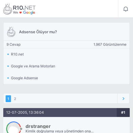
Adsense Ölüyor mu?
9 Cevap
1.967 Görüntülenme
R10.net
Google ve Arama Motorları
Google Adsense
1
2
12-07-2005, 13:36:04
#1
drstranger
Kimlik doğrulama veya yönetimden onay