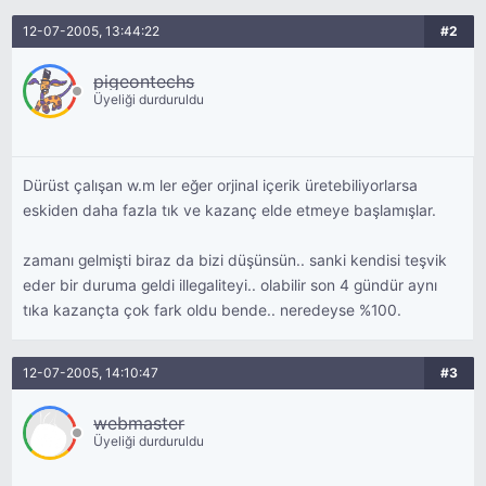
12-07-2005, 13:44:22
#2
pigeontechs
Üyeliği durduruldu
Dürüst çalışan w.m ler eğer orjinal içerik üretebiliyorlarsa
eskiden daha fazla tık ve kazanç elde etmeye başlamışlar.
zamanı gelmişti biraz da bizi düşünsün.. sanki kendisi teşvik
eder bir duruma geldi illegaliteyi.. olabilir son 4 gündür aynı
tıka kazançta çok fark oldu bende.. neredeyse %100.
12-07-2005, 14:10:47
#3
webmaster
Üyeliği durduruldu