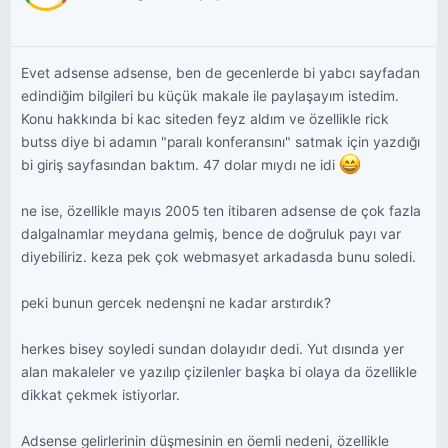
bekliyor.
Evet adsense adsense, ben de gecenlerde bi yabcı sayfadan
edindiğim bilgileri bu küçük makale ile paylaşayım istedim.
Konu hakkında bi kac siteden feyz aldım ve özellikle rick
butss diye bi adamın "paralı konferansını" satmak için yazdığı
bi giriş sayfasından baktım. 47 dolar mıydı ne idi
ne ise, özellikle mayıs 2005 ten itibaren adsense de çok fazla
dalgalnamlar meydana gelmiş, bence de doğruluk payı var
diyebiliriz. keza pek çok webmasyet arkadasda bunu soledi.
peki bunun gercek nedenşni ne kadar arstırdık?
herkes bisey soyledi sundan dolayıdır dedi. Yut dısında yer
alan makaleler ve yazılıp çizilenler başka bi olaya da özellikle
dikkat çekmek istiyorlar.
Adsense gelirlerinin düşmesinin en öemli nedeni, özellikle