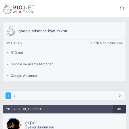
google adsense fiyat miktar
12 Cevap
1.778 Görüntülenme
R10.net
Google ve Arama Motorları
Google Adsense
1
2
28-12-2008, 19:25:34
#1
exper
Üyeliği durduruldu