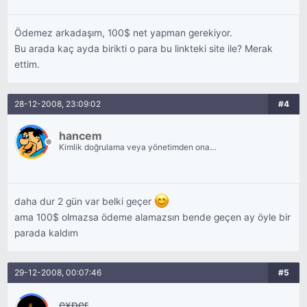
Ödemez arkadaşım, 100$ net yapman gerekiyor.
Bu arada kaç ayda birikti o para bu linkteki site ile? Merak
ettim.
28-12-2008, 23:09:02
#4
hancem
Kimlik doğrulama veya yönetimden onay
bekliyor.
daha dur 2 gün var belki geçer
ama 100$ olmazsa ödeme alamazsın bende geçen ay öyle bir
parada kaldım
29-12-2008, 00:07:46
#5
exper