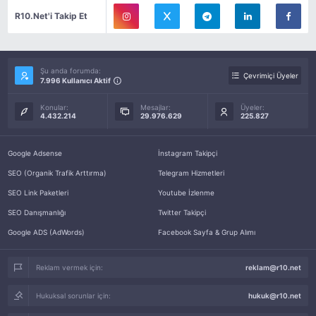
R10.Net'i Takip Et
Şu anda forumda:
Çevrimiçi Üyeler
7.996 Kullanıcı Aktif
Konular:
Mesajlar:
Üyeler:
4.432.214
29.976.629
225.827
Google Adsense
İnstagram Takipçi
SEO (Organik Trafik Arttırma)
Telegram Hizmetleri
SEO Link Paketleri
Youtube İzlenme
SEO Danışmanlığı
Twitter Takipçi
Google ADS (AdWords)
Facebook Sayfa & Grup Alımı
Reklam vermek için:
reklam@r10.net
Hukuksal sorunlar için:
hukuk@r10.net