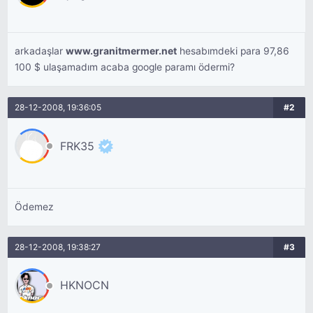
arkadaşlar
www.granitmermer.net
hesabımdeki para 97,86
100 $ ulaşamadım acaba google paramı ödermi?
28-12-2008, 19:36:05
#2
FRK35
Ödemez
28-12-2008, 19:38:27
#3
HKNOCN