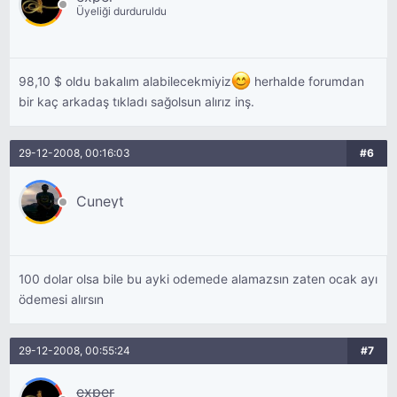
Üyeliği durduruldu
98,10 $ oldu bakalım alabilecekmiyiz
herhalde forumdan
bir kaç arkadaş tıkladı sağolsun alırız inş.
29-12-2008, 00:16:03
#6
Cuneyt
100 dolar olsa bile bu ayki odemede alamazsın zaten ocak ayı
ödemesi alırsın
29-12-2008, 00:55:24
#7
exper