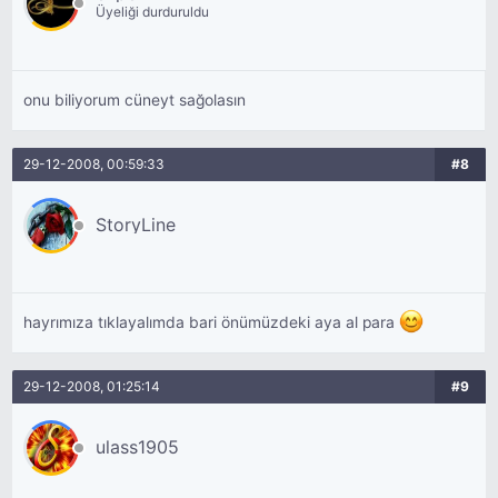
Üyeliği durduruldu
onu biliyorum cüneyt sağolasın
29-12-2008, 00:59:33
#8
StoryLine
hayrımıza tıklayalımda bari önümüzdeki aya al para
29-12-2008, 01:25:14
#9
ulass1905