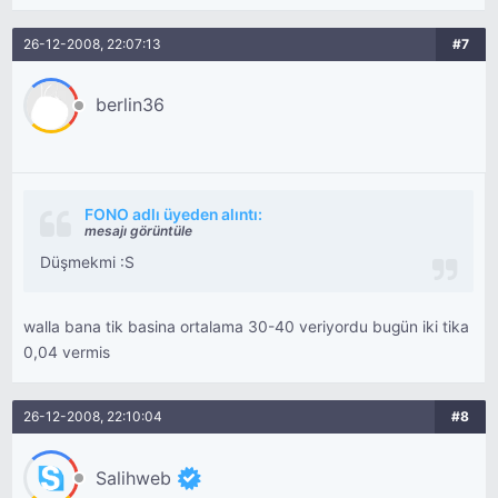
26-12-2008, 22:07:13
#7
berlin36
FONO adlı üyeden alıntı:
mesajı görüntüle
Düşmekmi :S
walla bana tik basina ortalama 30-40 veriyordu bugün iki tika
0,04 vermis
26-12-2008, 22:10:04
#8
Salihweb