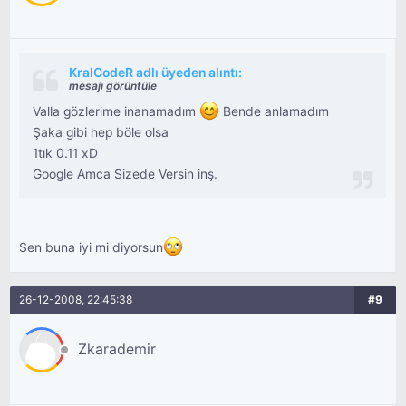
KralCodeR adlı üyeden alıntı:
mesajı görüntüle
Valla gözlerime inanamadım
Bende anlamadım
Şaka gibi hep böle olsa
1tık 0.11 xD
Google Amca Sizede Versin inş.
Sen buna iyi mi diyorsun
26-12-2008, 22:45:38
#9
Zkarademir