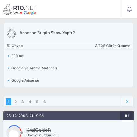
Adsense Bugün Show Yaptı ?
51 Cevap
3.708 Görüntülenme
R10.net
Google ve Arama Motorları
Google Adsense
1
2
3
4
5
6
26-12-2008, 21:19:38
#1
KralCodeR
Üyeliği durduruldu