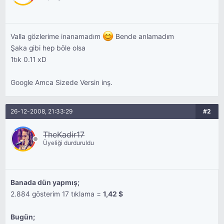
Valla gözlerime inanamadım
Bende anlamadım
Şaka gibi hep böle olsa
1tık 0.11 xD
Google Amca Sizede Versin inş.
26-12-2008, 21:33:29
#2
TheKadir17
Üyeliği durduruldu
Banada dün yapmış;
2.884 gösterim 17 tıklama =
1,42 $
Bugün;