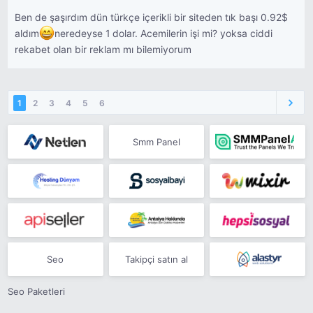
Ben de şaşırdım dün türkçe içerikli bir siteden tık başı 0.92$
aldım
neredeyse 1 dolar. Acemilerin işi mi? yoksa ciddi
rekabet olan bir reklam mı bilemiyorum
1
2
3
4
5
6
Smm Panel
Seo
Takipçi satın al
Seo Paketleri