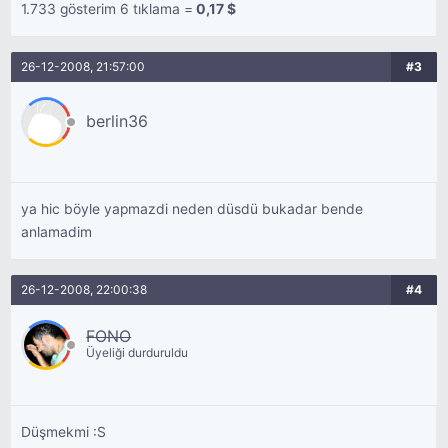
1.733 gösterim 6 tıklama =
0,17 $
26-12-2008, 21:57:00
#3
berlin36
ya hic böyle yapmazdi neden düsdü bukadar bende
anlamadim
26-12-2008, 22:00:38
#4
FONO
Üyeliği durduruldu
Düşmekmi :S