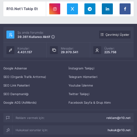
R10.Net'i Takip Et
Şu anda forumda:
Çevrimiçi Üyeler
39.361 Kullanıcı Aktif
Konular:
Mesajlar:
Üyeler:
4.431.157
29.970.541
225.758
Google Adsense
İnstagram Takipçi
SEO (Organik Trafik Arttırma)
Telegram Hizmetleri
SEO Link Paketleri
Youtube İzlenme
SEO Danışmanlığı
Twitter Takipçi
Google ADS (AdWords)
Facebook Sayfa & Grup Alımı
Reklam vermek için:
reklam@r10.net
Hukuksal sorunlar için:
hukuk@r10.net