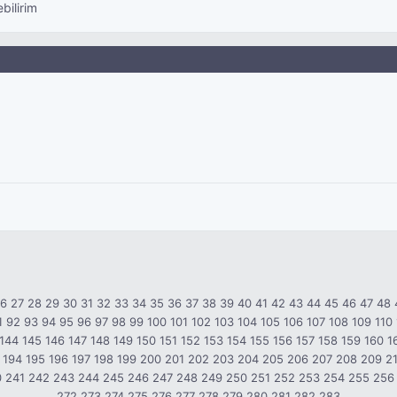
bilirim
26
27
28
29
30
31
32
33
34
35
36
37
38
39
40
41
42
43
44
45
46
47
48
1
92
93
94
95
96
97
98
99
100
101
102
103
104
105
106
107
108
109
110
144
145
146
147
148
149
150
151
152
153
154
155
156
157
158
159
160
1
194
195
196
197
198
199
200
201
202
203
204
205
206
207
208
209
2
0
241
242
243
244
245
246
247
248
249
250
251
252
253
254
255
256
272
273
274
275
276
277
278
279
280
281
282
283