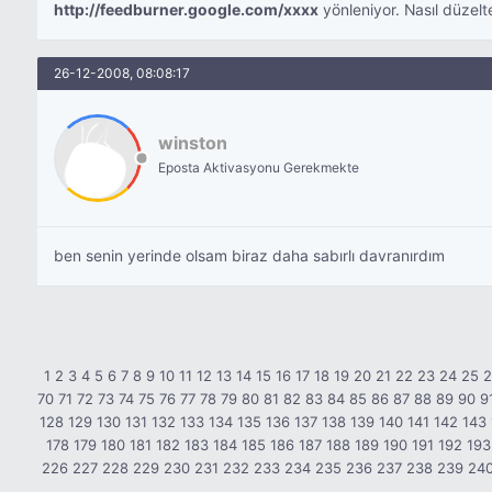
http://feedburner.google.com/xxxx
yönleniyor. Nasıl düzelte
26-12-2008, 08:08:17
winston
Eposta Aktivasyonu Gerekmekte
ben senin yerinde olsam biraz daha sabırlı davranırdım
1
2
3
4
5
6
7
8
9
10
11
12
13
14
15
16
17
18
19
20
21
22
23
24
25
70
71
72
73
74
75
76
77
78
79
80
81
82
83
84
85
86
87
88
89
90
9
128
129
130
131
132
133
134
135
136
137
138
139
140
141
142
143
178
179
180
181
182
183
184
185
186
187
188
189
190
191
192
193
226
227
228
229
230
231
232
233
234
235
236
237
238
239
24