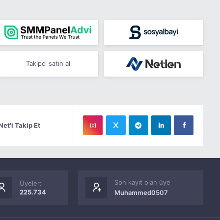
Takipçi satın al
Net'i Takip Et
Son kayıt olan üye
Üyeler:
225.734
Muhammed0507