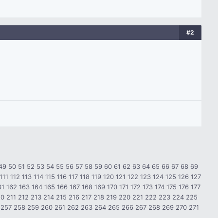
#2
49
50
51
52
53
54
55
56
57
58
59
60
61
62
63
64
65
66
67
68
69
111
112
113
114
115
116
117
118
119
120
121
122
123
124
125
126
127
61
162
163
164
165
166
167
168
169
170
171
172
173
174
175
176
177
10
211
212
213
214
215
216
217
218
219
220
221
222
223
224
225
257
258
259
260
261
262
263
264
265
266
267
268
269
270
271