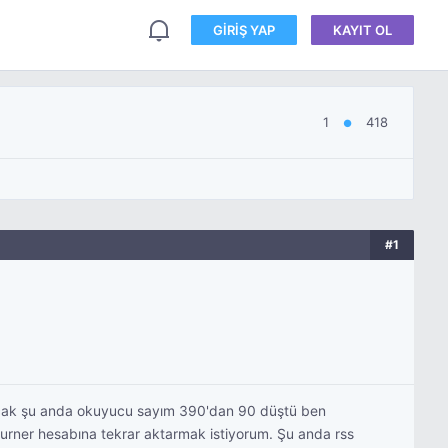
GIRIŞ YAP
KAYIT OL
1
418
●
#1
ncak şu anda okuyucu sayım 390'dan 90 düştü ben
urner hesabına tekrar aktarmak istiyorum. Şu anda rss