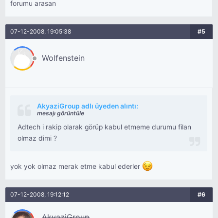
forumu arasan
07-12-2008, 19:05:38
#5
Wolfenstein
AkyaziGroup adlı üyeden alıntı:
mesajı görüntüle
Adtech i rakip olarak görüp kabul etmeme durumu filan
olmaz dimi ?
yok yok olmaz merak etme kabul ederler
07-12-2008, 19:12:12
#6
AkyaziGroup