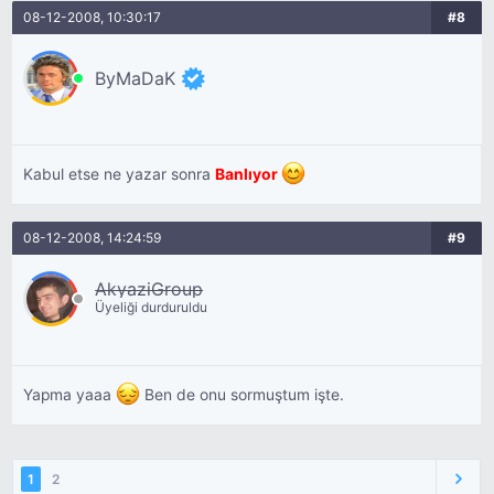
08-12-2008, 10:30:17
#8
ByMaDaK
Kabul etse ne yazar sonra
Banlıyor
08-12-2008, 14:24:59
#9
AkyaziGroup
Üyeliği durduruldu
Yapma yaaa
Ben de onu sormuştum işte.
1
2