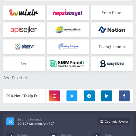
Smm Panel
Takipçi satın al
Seo
Seo Paketleri
R10.Net'i Takip Et
Şu anda forumda:
Çevrimiçi Üyeler
40.627 Kullanıcı Aktif
Konular:
Mesajlar:
Üyeler: