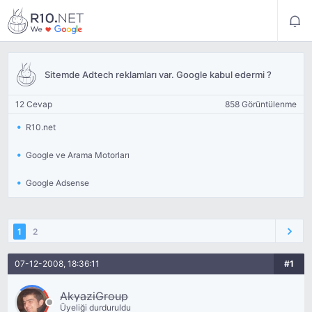
Sitemde Adtech reklamları var. Google kabul edermi ?
12 Cevap
858 Görüntülenme
R10.net
Google ve Arama Motorları
Google Adsense
1
2
07-12-2008, 18:36:11
#1
AkyaziGroup
Üyeliği durduruldu