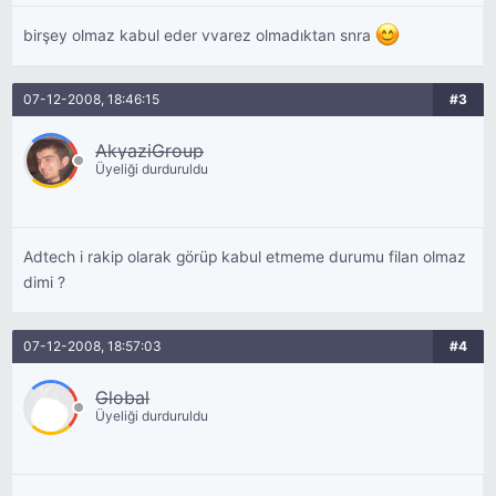
birşey olmaz kabul eder vvarez olmadıktan snra
07-12-2008, 18:46:15
#3
AkyaziGroup
Üyeliği durduruldu
Adtech i rakip olarak görüp kabul etmeme durumu filan olmaz
dimi ?
07-12-2008, 18:57:03
#4
Global
Üyeliği durduruldu