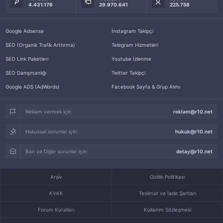
4.431.176
29.970.641
225.758
Google Adsense
İnstagram Takipçi
SEO (Organik Trafik Arttırma)
Telegram Hizmetleri
SEO Link Paketleri
Youtube İzlenme
SEO Danışmanlığı
Twitter Takipçi
Google ADS (AdWords)
Facebook Sayfa & Grup Alımı
Reklam vermek için:
reklam@r10.net
Hukuksal sorunlar için:
hukuk@r10.net
Ban ve Diğer sorunlar için:
detay@r10.net
Arşiv
Gizlilik Politikası
KVKK
Teslimat ve İade Şartları
Forum Kuralları
Kullanım Sözleşmesi