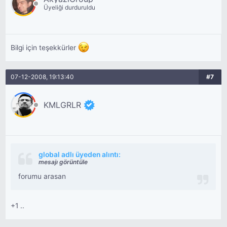
Üyeliği durduruldu
Bilgi için teşekkürler
07-12-2008, 19:13:40
#7
KMLGRLR
global adlı üyeden alıntı:
mesajı görüntüle
forumu arasan
+1 ..