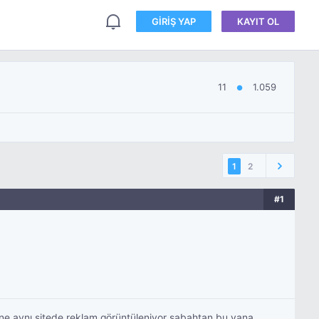
GIRIŞ YAP
KAYIT OL
11
1.059
●
1
2
#1
ine aynı sitede reklam görüntüleniyor sabahtan bu yana