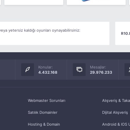
ya yetersiz kaldığı oyunları oynayabilirsiniz:
R10.
Konular:
Mesajlar:
4.432.168
29.976.233
Webmaster Sorunları
Alışveriş & Tak
Satılık Domainler
Dijital Alışveriş
Hosting & Domain
Android & IOS 