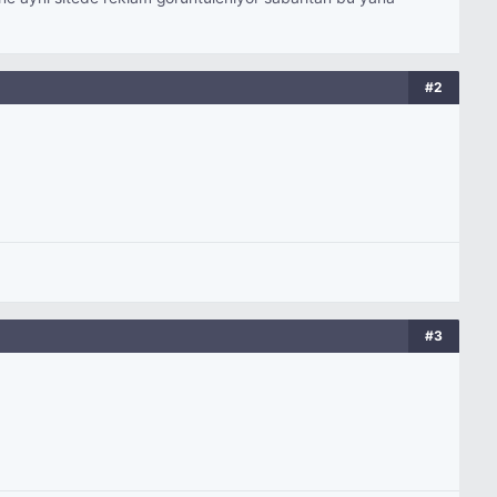
#2
#3