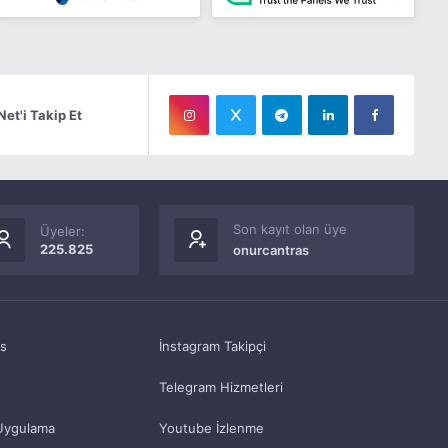
Net'i Takip Et
Son kayıt olan üye
Üyeler:
225.825
onurcantras
as
İnstagram Takipçi
Telegram Hizmetleri
Uygulama
Youtube İzlenme