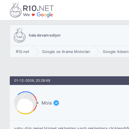
hala devam ediyor
R10.net
Google ve Arama Motorları
Google Adsen
01-12-2006, 20:28:48
Mois
yahu dün genel hizmet reklamları vardı reklamlara clicklend