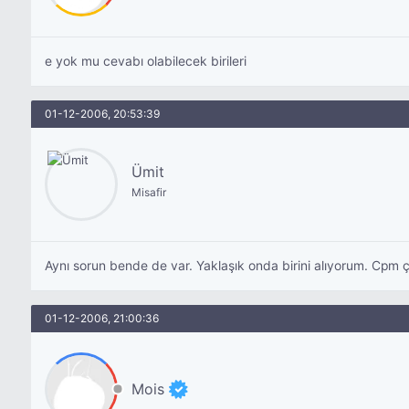
e yok mu cevabı olabilecek birileri
01-12-2006, 20:53:39
Ümit
Misafir
Aynı sorun bende de var. Yaklaşık onda birini alıyorum. Cpm ç
01-12-2006, 21:00:36
Mois