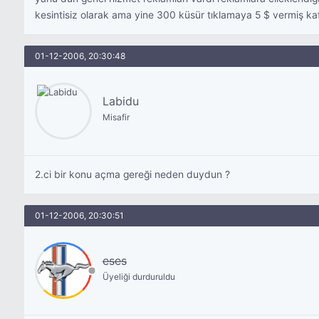
kesintisiz olarak ama yine 300 küsür tıklamaya 5 $ vermiş k
01-12-2006, 20:30:48
Labidu
Misafir
2.ci bir konu açma gereği neden duydun ?
01-12-2006, 20:30:51
eses
Üyeliği durduruldu