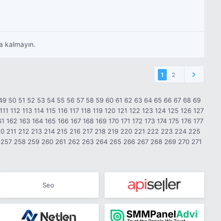
ra kalmayın.
1
2
49
50
51
52
53
54
55
56
57
58
59
60
61
62
63
64
65
66
67
68
69
111
112
113
114
115
116
117
118
119
120
121
122
123
124
125
126
127
61
162
163
164
165
166
167
168
169
170
171
172
173
174
175
176
177
10
211
212
213
214
215
216
217
218
219
220
221
222
223
224
225
257
258
259
260
261
262
263
264
265
266
267
268
269
270
271
Seo