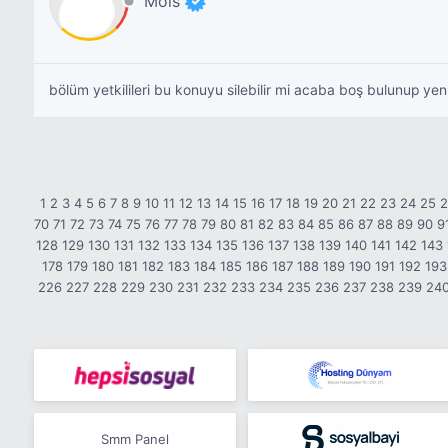
Mois
bölüm yetkilileri bu konuyu silebilir mi acaba boş bulunup yeni
1
2
3
4
5
6
7
8
9
10
11
12
13
14
15
16
17
18
19
20
21
22
23
24
25
70
71
72
73
74
75
76
77
78
79
80
81
82
83
84
85
86
87
88
89
90
9
128
129
130
131
132
133
134
135
136
137
138
139
140
141
142
143
178
179
180
181
182
183
184
185
186
187
188
189
190
191
192
193
226
227
228
229
230
231
232
233
234
235
236
237
238
239
24
Smm Panel