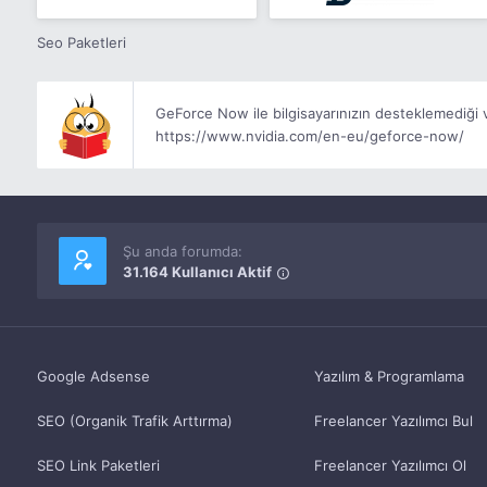
Seo Paketleri
GeForce Now ile bilgisayarınızın desteklemediği ve
https://www.nvidia.com/en-eu/geforce-now/
Şu anda forumda:
31.164 Kullanıcı Aktif
Google Adsense
Yazılım & Programlama
SEO (Organik Trafik Arttırma)
Freelancer Yazılımcı Bul
SEO Link Paketleri
Freelancer Yazılımcı Ol