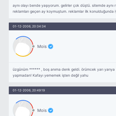
aynı olayı bende yaşıyorum. gelirler çok düştü. sitemde aynı r
reklamları geçen ay koymuştum. reklamlar ilk konulduğunda i
01-12-2006, 20:34:34
Mois
üzgünüm ****** , boş anıma denk geldi. örümcek yarı yarıya 
yapmadan! Kafayı yememek işten değil yahu
01-12-2006, 20:49:19
Mois