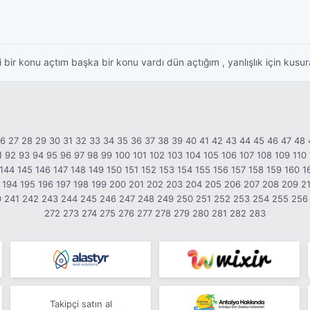
 bir konu açtım başka bir konu vardı dün açtığım , yanlışlık için kusu
26
27
28
29
30
31
32
33
34
35
36
37
38
39
40
41
42
43
44
45
46
47
48
1
92
93
94
95
96
97
98
99
100
101
102
103
104
105
106
107
108
109
110
144
145
146
147
148
149
150
151
152
153
154
155
156
157
158
159
160
1
194
195
196
197
198
199
200
201
202
203
204
205
206
207
208
209
2
0
241
242
243
244
245
246
247
248
249
250
251
252
253
254
255
256
272
273
274
275
276
277
278
279
280
281
282
283
Takipçi satın al