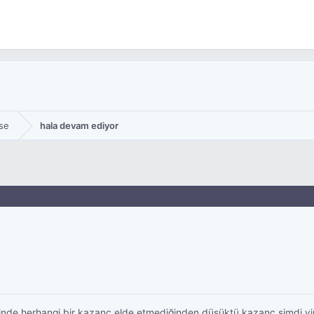
se
hala devam ediyor
iğinde herhangi bir kazanç elde etmediğinden düşüktü kazanç şimdi y