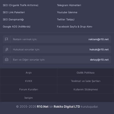
SEO (Organik Trafik Arttırma)
Telegram Hizmetleri
SEO Link Paketleri
Youtube İzlenme
SEO Danışmanlığı
Twitter Takipçi
Google ADS (AdWords)
Facebook Sayfa & Grup Alımı
Reklam vermek için:
reklam@r10.net
Hukuksal sorunlar için:
hukuk@r10.net
Ban ve Diğer sorunlar için:
detay@r10.net
Arşiv
Gizlilik Politikası
KVKK
Teslimat ve İade Şartları
Forum Kuralları
Kullanım Sözleşmesi
İletişim
© 2005-2026
R10.Net
bir
Rokito Digital LTD
kuruluşudur.