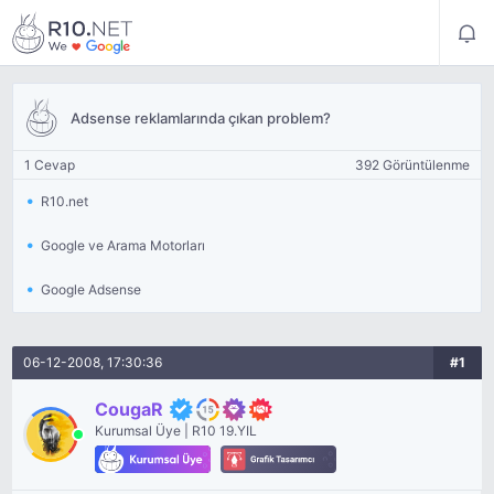
Adsense reklamlarında çıkan problem?
1 Cevap
392 Görüntülenme
R10.net
Google ve Arama Motorları
Google Adsense
06-12-2008, 17:30:36
#1
CougaR
Kurumsal Üye | R10 19.YIL