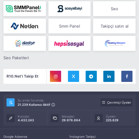
Seo
Smm Panel
Takipçi satın al
Seo Paketleri
R10.Net'i Takip Et
Şu anda forumda:
Çevrimiçi Üyeler
21.239 Kullanıcı Aktif
Konular:
Mesajlar:
Üyeler:
4.432.243
29.976.864
225.829
Google Adsense
İnstagram Takipçi